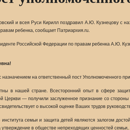
вский и всея Руси Кирилл поздравил А.Ю. Кузнецову с н
равам ребенка, сообщает Патриархия.ru.
иденте Российской Федерации по правам ребенка А.Ю. Ку
евна!
 назначением на ответственный пост Уполномоченного при
тны в нашей стране. Всесторонний опыт в сфере защиты
й Церкви — получили заслуженное признание со стороны В
видетельствует о высокой оценке Ваших трудов руководст
института семьи и защита детей являются залогом достой
а утверждение в обществе непреходящих ценностей семьи,