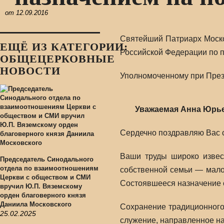
от
12.09.2016
Святейший Патриарх Моско
ЕЩЁ ИЗ КАТЕГОРИИ:
Российской Федерации по п
ОБЩЕЦЕРКОВНЫЕ
НОВОСТИ
Уполномоченному при През
Уважаемая Анна Юрь
Сердечно поздравляю Вас с
Ваши труды широко извес
Председатель Синодального
отдела по взаимоотношениям
собственной семьи — мало
Церкви с обществом и СМИ
Состоявшееся назначение с
вручил Ю.П. Вяземскому
орден благоверного князя
Даниила Московского
Сохранение традиционного 
25.02.2025
служение, направленное н