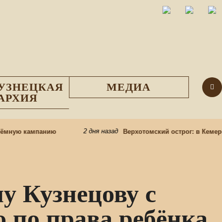
УЗНЕЦКАЯ
МЕДИА
АРХИЯ
2 дня назад
мную кампанию
Верхотомский острог: в Кемеровс
у Кузнецову с
 по права ребёнка