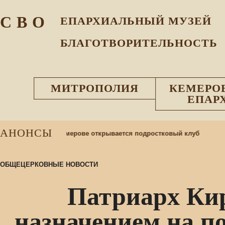
С В О
ЕПАРХИАЛЬНЫЙ МУЗEЙ
БЛАГОТВОРИТЕЛЬНОСТЬ
МИТРОПОЛИЯ
КЕМЕРО
ЕПАР
АНОНСЫ
1 
жией Матери в Кемерове открывается подростковый клуб
ОБЩЕЦЕРКОВНЫЕ НОВОСТИ
Патриарх Кир
назначением на п