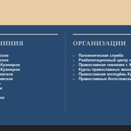
ЧИНИЯ
ОРГАНИЗАЦИИ
ское
Паломническая служба
ское
Реабилитационный центр «
-Кузнецкое
Православная гимназия г.
-Кузнецкое
Курсы православных звон
евское
Православная молодёжь К
евское
Православные богословск
е
е
кое