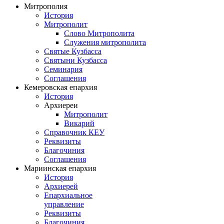
Митрополия
История
Митрополит
Слово Митрополита
Служения митрополита
Святые Кузбасса
Святыни Кузбасса
Семинария
Соглашения
Кемеровская епархия
История
Архиереи
Митрополит
Викарий
Справочник КЕУ
Реквизиты
Благочиния
Соглашения
Мариинская епархия
История
Архиерей
Епархиальное
управление
Реквизиты
Благочиния