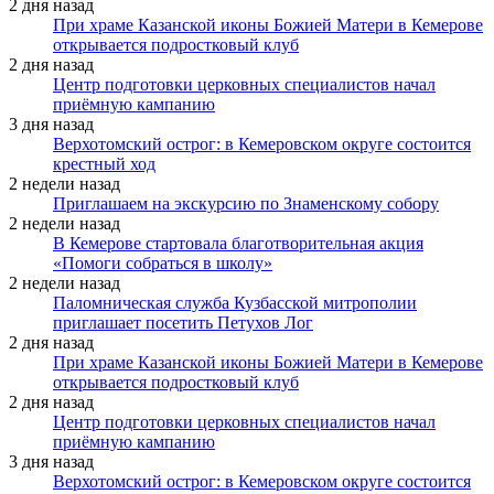
2 дня назад
При храме Казанской иконы Божией Матери в Кемерове
открывается подростковый клуб
2 дня назад
Центр подготовки церковных специалистов начал
приёмную кампанию
3 дня назад
Верхотомский острог: в Кемеровском округе состоится
крестный ход
2 недели назад
Приглашаем на экскурсию по Знаменскому собору
2 недели назад
В Кемерове стартовала благотворительная акция
«Помоги собраться в школу»
2 недели назад
Паломническая служба Кузбасской митрополии
приглашает посетить Петухов Лог
2 дня назад
При храме Казанской иконы Божией Матери в Кемерове
открывается подростковый клуб
2 дня назад
Центр подготовки церковных специалистов начал
приёмную кампанию
3 дня назад
Верхотомский острог: в Кемеровском округе состоится