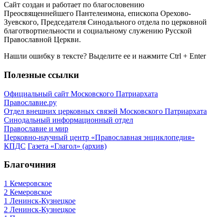
Сайт создан и работает по благословению
Преосвященнейшего Пантелеимона, епископа Орехово-
Зуевского, Председателя Синодального отдела по церковной
благотвортиельности и социальному служению Русской
Православной Церкви.
Нашли ошибку в тексте? Выделите ее и нажмите
Ctrl
+
Enter
Полезные ссылки
Официальный сайт Московского Патриархата
Православие.ру
Отдел внешних церковных связей Московского Патриархата
Синодальный информационный отдел
Православие и мир
Церковно-научный центр «Православная энциклопедия»
КПДС
Газета «Глагол» (архив)
Благочиния
1 Кемеровское
2 Кемеровское
1 Ленинск-Кузнецкое
2 Ленинск-Кузнецкое