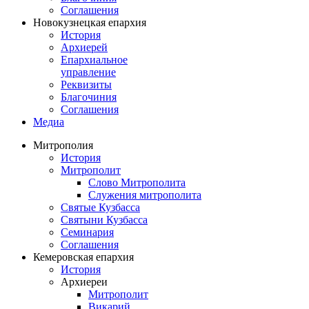
Соглашения
Новокузнецкая епархия
История
Архиерей
Епархиальное
управление
Реквизиты
Благочиния
Соглашения
Медиа
Митрополия
История
Митрополит
Слово Митрополита
Служения митрополита
Святые Кузбасса
Святыни Кузбасса
Семинария
Соглашения
Кемеровская епархия
История
Архиереи
Митрополит
Викарий