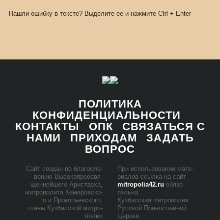
Нашли ошибку в тексте? Выделите ее и нажмите
Ctrl
+
Enter
ПОЛИТИКА
КОНФИДЕНЦИАЛЬНОСТИ
КОНТАКТЫ
ОПК
СВЯЗАТЬСЯ С
НАМИ
ПРИХОДАМ
ЗАДАТЬ
ВОПРОС
Сайт со­здан по бла­го­сло­
При ис­поль­зо­ва­нии ма­те­
ве­нию Вы­со­ко­прео­свя­
ри­а­лов ссыл­ка на сайт
щен­ней­ше­го Ари­стар­ха,
mitropolia42.ru
обя­за­
мит­ро­по­ли­та Ке­ме­ров­ско­
тель­на.
го и Про­ко­пьев­ско­го,
Куз­бас­ская мит­ро­по­лия
гла­вы Куз­бас­ской мит­ро­
Рус­ской Пра­во­слав­ной
по­лии
Церк­ви