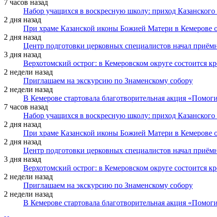
7 часов назад
Набор учащихся в воскресную школу: приход Казанского
2 дня назад
При храме Казанской иконы Божией Матери в Кемерове 
2 дня назад
Центр подготовки церковных специалистов начал приё
3 дня назад
Верхотомский острог: в Кемеровском округе состоится к
2 недели назад
Приглашаем на экскурсию по Знаменскому собору
2 недели назад
В Кемерове стартовала благотворительная акция «Помоги
7 часов назад
Набор учащихся в воскресную школу: приход Казанского
2 дня назад
При храме Казанской иконы Божией Матери в Кемерове 
2 дня назад
Центр подготовки церковных специалистов начал приё
3 дня назад
Верхотомский острог: в Кемеровском округе состоится к
2 недели назад
Приглашаем на экскурсию по Знаменскому собору
2 недели назад
В Кемерове стартовала благотворительная акция «Помоги