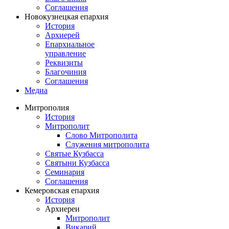
Соглашения
Новокузнецкая епархия
История
Архиерей
Епархиальное
управление
Реквизиты
Благочиния
Соглашения
Медиа
Митрополия
История
Митрополит
Слово Митрополита
Служения митрополита
Святые Кузбасса
Святыни Кузбасса
Семинария
Соглашения
Кемеровская епархия
История
Архиереи
Митрополит
Викарий