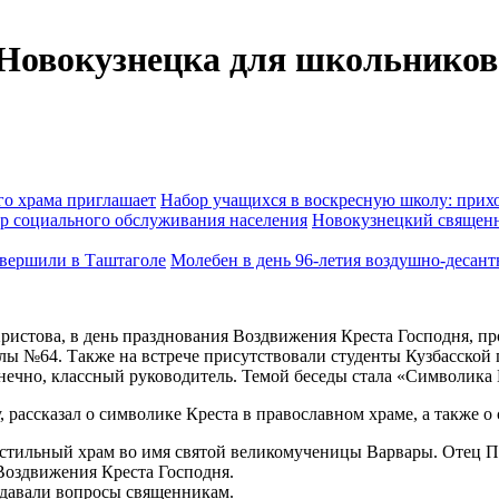
 Новокузнецка для школьников
Набор учащихся в воскресную школу: прихо
Новокузнецкий священн
Молебен в день 96-летия воздушно-десан
ристова, в день празднования Воздвижения Креста Господня, пр
ы №64. Также на встрече присутствовали студенты Кузбасской 
нечно, классный руководитель. Темой беседы стала «Символика 
 рассказал о символике Креста в православном храме, а также 
тильный храм во имя святой великомученицы Варвары. Отец Пав
Воздвижения Креста Господня.
задавали вопросы священникам.