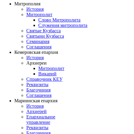
Митрополия
История
Митрополит
Слово Митрополита
Служения митрополита
Святые Кузбасса
Святыни Кузбасса
Семинария
Соглашения
Кемеровская епархия
История
Архиереи
Митрополит
Викарий
Справочник КЕУ
Реквизиты
Благочиния
Соглашения
Мариинская епархия
История
Архиерей
Епархиальное
управление
Реквизиты
Благочиния