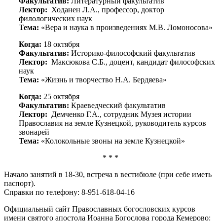
Факультатив:
Литературный факультатив
Лектор:
Ходанен Л.А., профессор, доктор
филологических наук
Тема:
«Вера и наука в произведениях М.В. Ломоносова»
Когда:
18 октября
Факультатив:
Историко-философский факультатив
Лектор:
Максюкова С.Б., доцент, кандидат философских
наук
Тема:
«Жизнь и творчество Н.А. Бердяева»
Когда:
25 октября
Факультатив:
Краеведческий факультатив
Лектор:
Демченко Г.А., сотрудник Музея истории
Православия на земле Кузнецкой, руководитель курсов
звонарей
Тема:
«Колокольные звоны на земле Кузнецкой»
* * *
Начало занятий в 18-30, встреча в вестибюле (при себе иметь
паспорт).
Справки по телефону: 8-951-618-04-16
Официальный сайт Православных богословских курсов
имени святого апостола Иоанна Богослова города Кемерово: