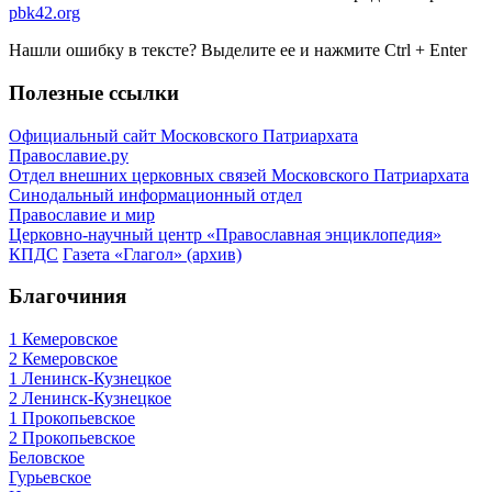
pbk42.org
Нашли ошибку в тексте? Выделите ее и нажмите
Ctrl
+
Enter
Полезные ссылки
Официальный сайт Московского Патриархата
Православие.ру
Отдел внешних церковных связей Московского Патриархата
Синодальный информационный отдел
Православие и мир
Церковно-научный центр «Православная энциклопедия»
КПДС
Газета «Глагол» (архив)
Благочиния
1 Кемеровское
2 Кемеровское
1 Ленинск-Кузнецкое
2 Ленинск-Кузнецкое
1 Прокопьевское
2 Прокопьевское
Беловское
Гурьевское