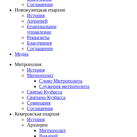
Соглашения
Новокузнецкая епархия
История
Архиерей
Епархиальное
управление
Реквизиты
Благочиния
Соглашения
Медиа
Митрополия
История
Митрополит
Слово Митрополита
Служения митрополита
Святые Кузбасса
Святыни Кузбасса
Семинария
Соглашения
Кемеровская епархия
История
Архиереи
Митрополит
Викарий