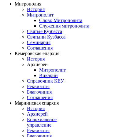
Митрополия
История
Митрополит
Слово Митрополита
Служения митрополита
Святые Кузбасса
Святыни Кузбасса
Семинария
Соглашения
Кемеровская епархия
История
Архиереи
Митрополит
Викарий
Справочник КЕУ
Реквизиты
Благочиния
Соглашения
Мариинская епархия
История
Архиерей
Епархиальное
управление
Реквизиты
Благочиния