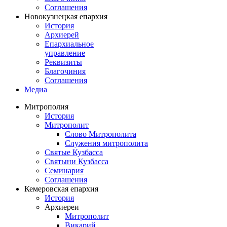
Соглашения
Новокузнецкая епархия
История
Архиерей
Епархиальное
управление
Реквизиты
Благочиния
Соглашения
Медиа
Митрополия
История
Митрополит
Слово Митрополита
Служения митрополита
Святые Кузбасса
Святыни Кузбасса
Семинария
Соглашения
Кемеровская епархия
История
Архиереи
Митрополит
Викарий