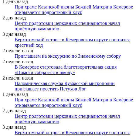
1 день назад
При храме Казанской иконы Божией Матери в Кемерове
открывается подростковый клуб
2 дня назад
Центр подготовки церковных специалистов начал
приёмную кампанию
3 дня назад
Верхотомский острог: в Кемеровском округе состоится
крестный ход
2 недели назад
Приглашаем на экскурсию по Знаменскому собору
2 недели назад
В Кемерове стартовала благотворительная акция
«Помоги собраться в школу»
2 недели назад
Паломническая служба Кузбасской митрополии
приглашает посетить Петухов Лог
1 день назад
При храме Казанской иконы Божией Матери в Кемерове
открывается подростковый клуб
2 дня назад
Центр подготовки церковных специалистов начал
приёмную кампанию
3 дня назад
Верхотомский острог: в Кемеровском округе состоится