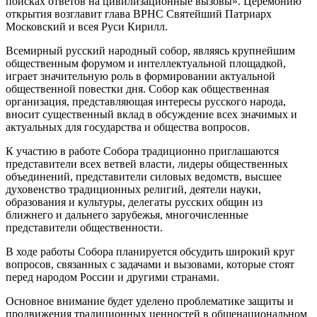
поисках ответов на цивилизационные вызовы». Церемонию
открытия возглавит глава ВРНС Святейший Патриарх
Московский и всея Руси Кирилл.
Всемирный русский народный собор, являясь крупнейшим
общественным форумом и интеллектуальной площадкой,
играет значительную роль в формировании актуальной
общественной повестки дня. Собор как общественная
организация, представляющая интересы русского народа,
вносит существенный вклад в обсуждение всех значимых и
актуальных для государства и общества вопросов.
К участию в работе Собора традиционно приглашаются
представители всех ветвей власти, лидеры общественных
объединений, представители силовых ведомств, высшее
духовенство традиционных религий, деятели науки,
образования и культуры, делегаты русских общин из
ближнего и дальнего зарубежья, многочисленные
представители общественности.
В ходе работы Собора планируется обсудить широкий круг
вопросов, связанных с задачами и вызовами, которые стоят
перед народом России и другими странами.
Основное внимание будет уделено проблематике защиты и
продвижения традиционных ценностей в общенациональном