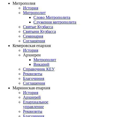
Митрополия
История
Митрополит
Слово Митрополита
Служения митрополита
Святые Кузбасса
Святыни Кузбасса
Семинария
Соглашения
Кемеровская епархия
История
Архиереи
Митрополит
Викарий
Справочник КЕУ
Реквизиты
Благочиния
Соглашения
Мариинская епархия
История
Архиерей
Епархиальное
управление
Реквизиты
Благочиния