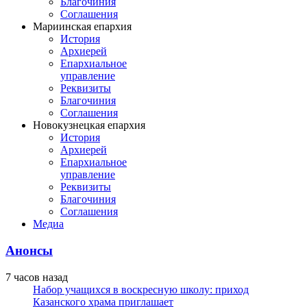
Благочиния
Соглашения
Мариинская епархия
История
Архиерей
Епархиальное
управление
Реквизиты
Благочиния
Соглашения
Новокузнецкая епархия
История
Архиерей
Епархиальное
управление
Реквизиты
Благочиния
Соглашения
Медиа
Анонсы
7 часов назад
Набор учащихся в воскресную школу: приход
Казанского храма приглашает