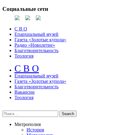
Социальные сети
С В О
Епархиальный музей
Газета «Золотые купола»
Радио «Новолетие»
Благотворительность
Теология
С В О
Епархиальный музeй
Газета «Золотые купола»
Благотворительность
Вакансии
Теология
Митрополия
История