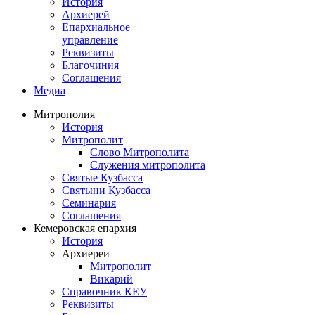
История
Архиерей
Епархиальное
управление
Реквизиты
Благочиния
Соглашения
Медиа
Митрополия
История
Митрополит
Слово Митрополита
Служения митрополита
Святые Кузбасса
Святыни Кузбасса
Семинария
Соглашения
Кемеровская епархия
История
Архиереи
Митрополит
Викарий
Справочник КЕУ
Реквизиты