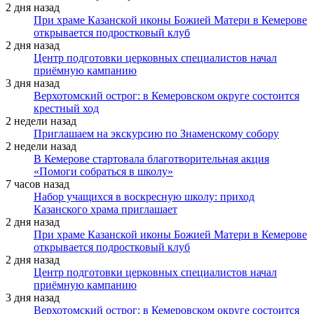
2 дня назад
При храме Казанской иконы Божией Матери в Кемерове
открывается подростковый клуб
2 дня назад
Центр подготовки церковных специалистов начал
приёмную кампанию
3 дня назад
Верхотомский острог: в Кемеровском округе состоится
крестный ход
2 недели назад
Приглашаем на экскурсию по Знаменскому собору
2 недели назад
В Кемерове стартовала благотворительная акция
«Помоги собраться в школу»
7 часов назад
Набор учащихся в воскресную школу: приход
Казанского храма приглашает
2 дня назад
При храме Казанской иконы Божией Матери в Кемерове
открывается подростковый клуб
2 дня назад
Центр подготовки церковных специалистов начал
приёмную кампанию
3 дня назад
Верхотомский острог: в Кемеровском округе состоится