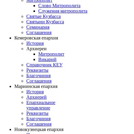
Митрополит
Слово Митрополита
Служения митрополита
Святые Кузбасса
Святыни Кузбасса
Семинария
Соглашения
Кемеровская епархия
История
Архиереи
Митрополит
Викарий
Справочник КЕУ
Реквизиты
Благочиния
Соглашения
Мариинская епархия
История
Архиерей
Епархиальное
управление
Реквизиты
Благочиния
Соглашения
Новокузнецкая епархия