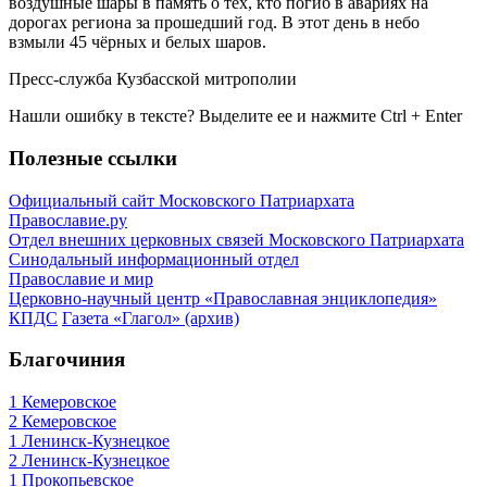
воздушные шары в память о тех, кто погиб в авариях на
дорогах региона за прошедший год. В этот день в небо
взмыли 45 чёрных и белых шаров.
Пресс-служба Кузбасской митрополии
Нашли ошибку в тексте? Выделите ее и нажмите
Ctrl
+
Enter
Полезные ссылки
Официальный сайт Московского Патриархата
Православие.ру
Отдел внешних церковных связей Московского Патриархата
Синодальный информационный отдел
Православие и мир
Церковно-научный центр «Православная энциклопедия»
КПДС
Газета «Глагол» (архив)
Благочиния
1 Кемеровское
2 Кемеровское
1 Ленинск-Кузнецкое
2 Ленинск-Кузнецкое
1 Прокопьевское