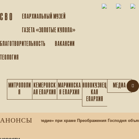
С В О
ЕПАРХИАЛЬНЫЙ МУЗEЙ
ГАЗЕТА «ЗОЛОТЫЕ КУПОЛА»
БЛАГОТВОРИТЕЛЬНОСТЬ
ВАКАНСИИ
ТЕОЛОГИЯ
МИТРОПОЛИ
КЕМЕРОВСК
МАРИИНСКА
НОВОКУЗНЕЦ
МЕДИА
Я
АЯ ЕПАРХИЯ
Я ЕПАРХИЯ
КАЯ
ЕПАРХИЯ
АНОНСЫ
турный центр «Наследие» при храме Преображения Господня объя