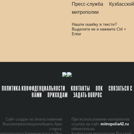
Пресс-служба Кузбасской
митрополии
Нашли ошибку в тексте?
Выделите ее и нажмите
Ctrl
+
Enter
ПОЛИТИКА КОНФИДЕНЦИАЛЬНОСТИ
КОНТАКТЫ
ОПК
СВЯЗАТЬСЯ С
НАМИ
ПРИХОДАМ
ЗАДАТЬ ВОПРОС
Сайт со­здан по бла­го­сло­ве­нию
При ис­поль­зо­ва­нии ма­те­ри­а­лов
Вы­со­ко­прео­свя­щен­ней­ше­го Ари­
ссыл­ка на сайт
mitropolia42.ru
стар­ха,
обя­за­тель­на.
мит­ро­по­ли­та Ке­ме­ров­ско­го и Про­
Куз­бас­ская мит­ро­по­лия Рус­ской