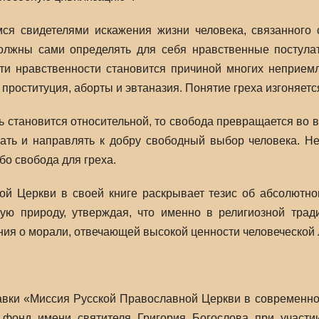
ся свидетелями искажения жизни человека, связанног
должны сами определять для себя нравственные постул
ти нравственности становится причиной многих неприем
проституция, аборты и эвтаназия. Понятие греха изгоняетс
 становится относительной, то свобода превращается во в
вать и направлять к добру свободный выбор человека. Н
ибо свобода для греха.
ой Церкви в своей книге раскрывает тезис об абсолютн
кую природу, утверждая, что именно в религиозной трад
ния о морали, отвечающей высокой ценности человеческой 
авки «Миссия Русской Православной Церкви в современно
 фонд имени святителя Григория Богослова при участи