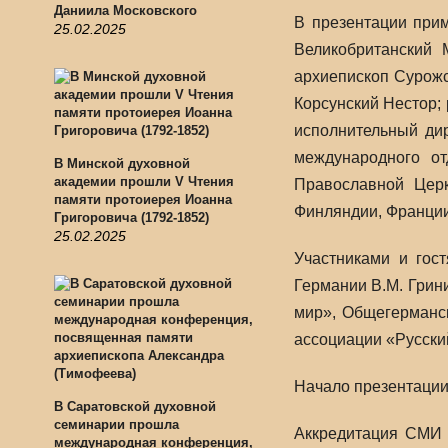
Даниила Московского
В презентации при
25.02.2025
Великобританский 
архиепископ Сурожс
Корсунский Нестор;
исполнительный ди
международного от
В Минской духовной
академии прошли V Чтения
Православной Церк
памяти протоиерея Иоанна
Финляндии, Франции
Григоровича (1792-1852)
25.02.2025
Участниками и гос
Германии В.М. Грин
мир», Общегерманск
ассоциации «Русски
Начало презентации в
В Саратовской духовной
семинарии прошла
Аккредитация СМИ п
международная конференция,