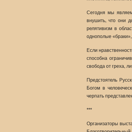
Сегодня мы являем
внушить, что они 
релятивизм в облас
однополые «браки», 
Если нравственность
способна ограничи
свобода от греха, л
Предстоятель Русск
Богом в человечес
черпать представле
***
Организаторы выст
Благотворительный