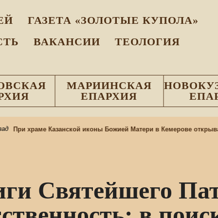
EЙ
ГАЗЕТА «ЗОЛОТЫЕ КУПОЛА»
СТЬ
ВАКАНСИИ
ТЕОЛОГИЯ
ОВСКАЯ
МАРИИНСКАЯ
НОВОКУ
РХИЯ
ЕПАРХИЯ
ЕПА
ри храме Казанской иконы Божией Матери в Кемерове открывается
иги Святейшего Па
тственность: в поис