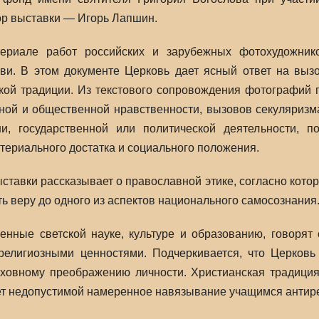
ор выставки — Игорь Лапшин.
ериале работ российских и зарубежных фотохудожник
ви. В этом документе Церковь дает ясный ответ на вы
кой традиции. Из текстового сопровождения фотографий 
ной и общественной нравственности, вызовов секуляризма,
и, государственной или политической деятельности, 
териального достатка и социального положения.
ставки рассказывает о православной этике, согласно кото
ть веру до одного из аспектов национального самосознания
нные светской науке, культуре и образованию, говорят
религиозными ценностями. Подчеркивается, что Церковь 
ховному преображению личности. Христианская традиция
ет недопустимой намеренное навязывание учащимся антире