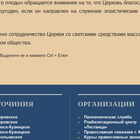
го плоды» обращается внимание на то, что Церковь благос
оугоден, если он направлен на служение эгоистическим
ено сотрудничество Церкви со светскими средствами мас
ои общества.
 Выделите ее и нажмите
Ctrl
+
Enter
ГОЧИНИЯ
ОРГАНИЗАЦИИ
еровское
Паломническая служба
еровское
Реабилитационный центр
инск-Кузнецкое
«Лествица»
инск-Кузнецкое
Православная гимназия г.
копьевское
Курсы православных звон