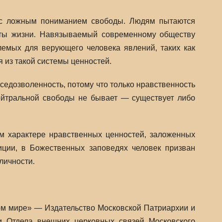
о с ложным пониманием свободы. Людям пытаются
аты жизни. Навязываемый современному обществу
лемых для верующего человека явлений, таких как
я из такой системы ценностей.
седозволенность, потому что только нравственность
ейтральной свободы не бывает — существует либо
ом характере нравственных ценностей, заложенных
иции, в Божественных заповедях человек призван
личности.
м мире» — Издательство Московской Патриархии и
и Отдела внешних церковных связей Московского