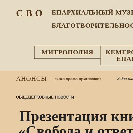
С В О
ЕПАРХИАЛЬНЫЙ МУЗ
БЛАГОТВОРИТЕЛЬНО
МИТРОПОЛИЯ
КЕМЕР
ЕПА
АНОНСЫ
2 дня назад
 школу: приход Казанского храма приглашает
П
ОБЩЕЦЕРКОВНЫЕ НОВОСТИ
Презентация кн
«Свобода и отве