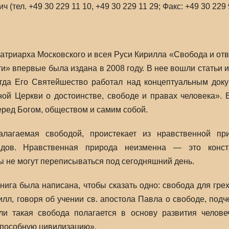
(тел. +49 30 229 11 10, +49 30 229 11 29; Факс: +49 30 229 
триарха Московского и всея Руси Кирилла «Свобода и отве
и» впервые была издана в 2008 году. В нее вошли статьи 
огда Его Святейшество работал над концептуальным док
ой Церкви о достоинстве, свободе и правах человека». 
еред Богом, обществом и самим собой.
налагаемая свободой, проистекает из нравственной п
лядов. Нравственная природа неизменна — это конст
 не могут переписываться под сегодняшний день.
нига была написана, чтобы сказать одно: свобода для гре
илл, говоря об учении св. апостола Павла о свободе, под
сли такая свобода полагается в основу развития челов
способную цивилизацию».