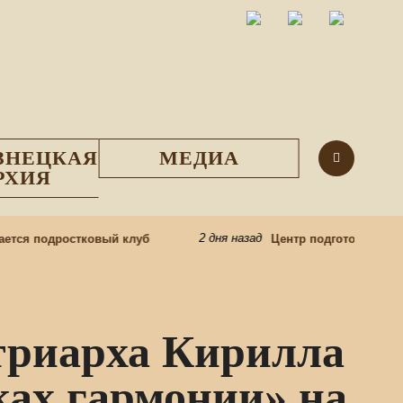
ЗНЕЦКАЯ
МЕДИА
РХИЯ
2 дня назад
 подростковый клуб
Центр подготовки церковн
триарха Кирилла
ках гармонии» на