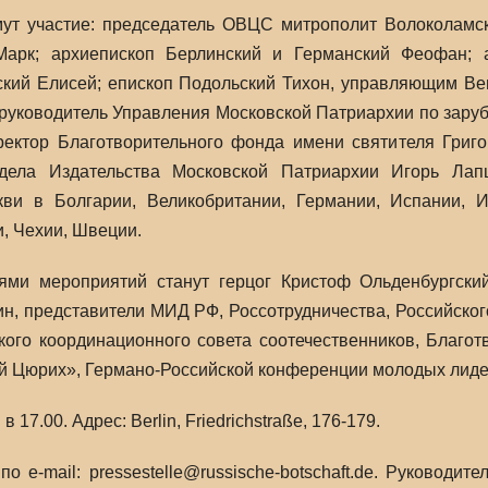
мут участие: председатель ОВЦС митрополит Волоколамск
Марк; архиепископ Берлинский и Германский Феофан; 
кий Елисей; епископ Подольский Тихон, управляющим Вен
 руководитель Управления Московской Патриархии по зар
ректор Благотворительного фонда имени святителя Григо
дела Издательства Московской Патриархии Игорь Лап
ви в Болгарии, Великобритании, Германии, Испании, И
, Чехии, Швеции.
тями мероприятий станут герцог Кристоф Ольденбургск
ин, представители МИД РФ, Россотрудничества, Российског
ого координационного совета соотечественников, Благот
й Цюрих», Германо-Российской конференции молодых лиде
 17.00. Адрес: Berlin, Friedrichstraße, 176-179.
о e-mail: pressestelle@russische-botschaft.de. Руководи