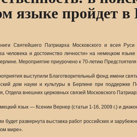
м языке пройдет в
книги Святейшего Патриарха Московского и всея Руси 
ва человека и достоинство личности» на немецком языке 
 Берлине. Мероприятие приурочено к 70-летию Предстоятел
оприятия выступили Благотворительный фонд имени святи
йский дом науки и культуры в Берлине при поддержке 
я, Отдела внешних церковных связей Московского Патриарх
ецкий язык — Ксении Вернер (статьи 1-16, 2009 г.) и диакон
ии будет развернута выставка работ российских и зарубе
ом мире».