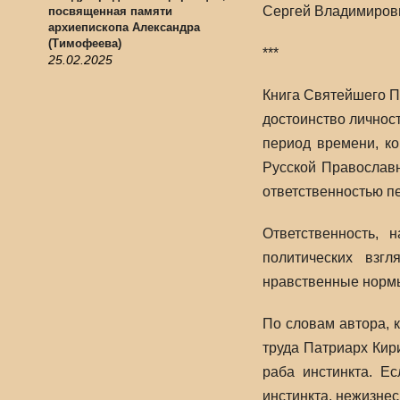
Сергей Владимирович 
посвященная памяти
архиепископа Александра
(Тимофеева)
***
25.02.2025
Книга Святейшего Па
достоинство личност
период времени, к
Русской Православн
ответственностью п
Ответственность, 
политических взг
нравственные нормы
По словам автора, к
труда Патриарх Кир
раба инстинкта. Е
инстинкта, нежизне