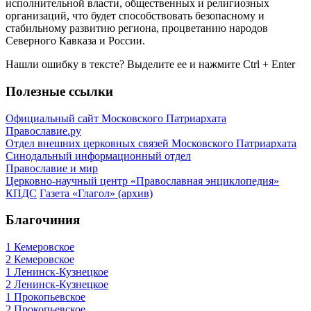
исполнительной власти, общественных и религиозных
организаций, что будет способствовать безопасному и
стабильному развитию региона, процветанию народов
Северного Кавказа и России.
Нашли ошибку в тексте? Выделите ее и нажмите
Ctrl
+
Enter
Полезные ссылки
Официальный сайт Московского Патриархата
Православие.ру
Отдел внешних церковных связей Московского Патриархата
Синодальный информационный отдел
Православие и мир
Церковно-научный центр «Православная энциклопедия»
КПДС
Газета «Глагол» (архив)
Благочиния
1 Кемеровское
2 Кемеровское
1 Ленинск-Кузнецкое
2 Ленинск-Кузнецкое
1 Прокопьевское
2 Прокопьевское