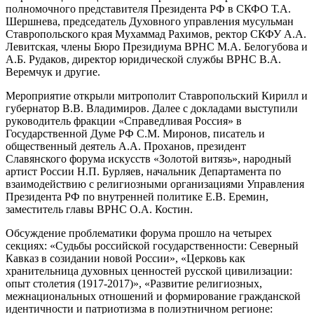
полномочного представителя Президента РФ в СКФО Т.А.
Шершнева, председатель Духовного управления мусульман
Ставропольского края Мухаммад Рахимов, ректор СКФУ А.А.
Левитская, члены Бюро Президиума ВРНС М.А. Белогубова и
А.Б. Рудаков, директор юридической службы ВРНС В.А.
Веремчук и другие.
Мероприятие открыли митрополит Ставропольский Кирилл и
губернатор В.В. Владимиров. Далее с докладами выступили
руководитель фракции «Справедливая Россия» в
Государственной Думе РФ С.М. Миронов, писатель и
общественный деятель А.А. Проханов, президент
Славянского форума искусств «Золотой витязь», народный
артист России Н.П. Бурляев, начальник Департамента по
взаимодействию с религиозными организациями Управления
Президента РФ по внутренней политике Е.В. Еремин,
заместитель главы ВРНС О.А. Костин.
Обсуждение проблематики форума прошло на четырех
секциях: «Судьбы российской государственности: Северный
Кавказ в созидании новой России», «Церковь как
хранительница духовных ценностей русской цивилизации:
опыт столетия (1917-2017)», «Развитие религиозных,
межнациональных отношений и формирование гражданской
идентичности и патриотизма в полиэтничном регионе: