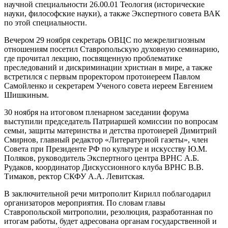
научной специальности 26.00.01 Теология (исторические
науки, философские науки), а также Экспертного совета ВАК
по этой специальности.
Вечером 29 ноября секретарь ОВЦС по межрелигиозным
отношениям посетил Ставропольскую духовную семинарию,
где прочитал лекцию, посвященную проблематике
преследований и дискриминации христиан в мире, а также
встретился с первым проректором протоиереем Павлом
Самойленко и секретарем Ученого совета иереем Евгением
Шишкиным.
30 ноября на итоговом пленарном заседании форума
выступили председатель Патриаршей комиссии по вопросам
семьи, защиты материнства и детства протоиерей Димитрий
Смирнов, главный редактор «Литературной газеты», член
Совета при Президенте РФ по культуре и искусству Ю.М.
Поляков, руководитель Экспертного центра ВРНС А.Б.
Рудаков, координатор Дискуссионного клуба ВРНС В.В.
Тимаков, ректор СКФУ А.А. Левитская.
В заключительной речи митрополит Кирилл поблагодарил
организаторов мероприятия. По словам главы
Ставропольской митрополии, резолюция, разработанная по
итогам работы, будет адресована органам государственной и