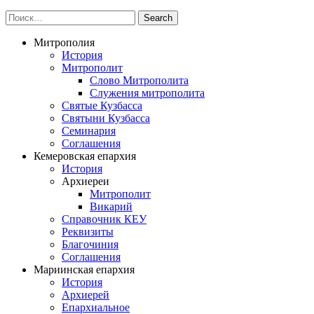
Митрополия
История
Митрополит
Слово Митрополита
Служения митрополита
Святые Кузбасса
Святыни Кузбасса
Семинария
Соглашения
Кемеровская епархия
История
Архиереи
Митрополит
Викарий
Справочник КЕУ
Реквизиты
Благочиния
Соглашения
Мариинская епархия
История
Архиерей
Епархиальное