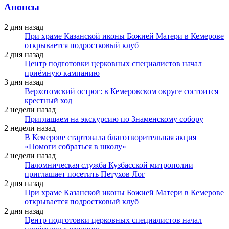
Анонсы
2 дня назад
При храме Казанской иконы Божией Матери в Кемерове
открывается подростковый клуб
2 дня назад
Центр подготовки церковных специалистов начал
приёмную кампанию
3 дня назад
Верхотомский острог: в Кемеровском округе состоится
крестный ход
2 недели назад
Приглашаем на экскурсию по Знаменскому собору
2 недели назад
В Кемерове стартовала благотворительная акция
«Помоги собраться в школу»
2 недели назад
Паломническая служба Кузбасской митрополии
приглашает посетить Петухов Лог
2 дня назад
При храме Казанской иконы Божией Матери в Кемерове
открывается подростковый клуб
2 дня назад
Центр подготовки церковных специалистов начал