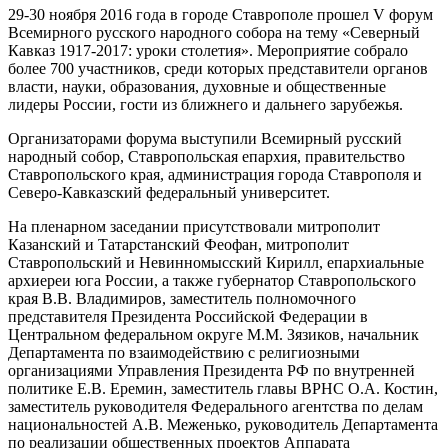
29-30 ноября 2016 года в городе Ставрополе прошел V форум
Всемирного русского народного собора на тему «Северный
Кавказ 1917-2017: уроки столетия». Мероприятие собрало
более 700 участников, среди которых представители органов
власти, науки, образования, духовные и общественные
лидеры России, гости из ближнего и дальнего зарубежья.
Организаторами форума выступили Всемирный русский
народный собор, Ставропольская епархия, правительство
Ставропольского края, администрация города Ставрополя и
Северо-Кавказский федеральный университет.
На пленарном заседании присутствовали митрополит
Казанский и Татарстанский Феофан, митрополит
Ставропольский и Невинномысский Кирилл, епархиальные
архиереи юга России, а также губернатор Ставропольского
края В.В. Владимиров, заместитель полномочного
представителя Президента Российской Федерации в
Центральном федеральном округе М.М. Зязиков, начальник
Департамента по взаимодействию с религиозными
организациями Управления Президента РФ по внутренней
политике Е.В. Еремин, заместитель главы ВРНС О.А. Костин,
заместитель руководителя Федерального агентства по делам
национальностей А.В. Меженько, руководитель Департамента
по реализации общественных проектов Аппарата