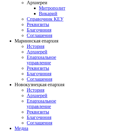
Архиереи
Митрополит
Викарий
Справочник КЕУ
Реквизиты
Благочиния
Соглашения
Мариинская епархия
История
Архиерей
Епархиальное
управление
Реквизиты
Благочиния
Соглашения
Новокузнецкая епархия
История
Архиерей
Епархиальное
управление
Реквизиты
Благочиния
Соглашения
Медиа