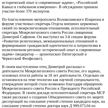
исторический опыт и современные задачи», «Российский
Кавказ в глобальном измерении». В обсуждении приняли
участие более 370 экспертов.
По благословению митрополита Волоколамского Илариона в
форуме участвовал секретарь Отдела внешних церковных
связей по межрелигиозным отношениям, исполнительный
секретарь Межрелигиозного совета России священник
Димитрий Сафонов. Он выступил на 3-й секции форума
«Развитие религиозных, межнациональных отношений и
формирование гражданской идентичности и патриотизма в
полиэтничном регионе: исторический опыт и современные
задачи» (модератор — архиепископ Пятигорский и
Черкесский Феофилакт).
В своем выступлении отец Димитрий рассказал о
деятельности Межрелигиозного совета России, его задачах,
основных итогах работы за 18 лет деятельности. Отдельно он
остановился на теме теологии как научной специальности,
утверждение которой стало возможно благодаря обращению
Межрелигиозного совета России к Президенту Российской
Федерации. В своем докладе исполнительный секретарь МСР
также рассказал о создании Объединенного совета по защите
диссертаций на соискание ученой степени кандидата наук, на
соискание ученой степени доктора наук Д 999.073.04 по