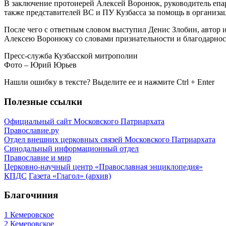
В заключение протоиерей Алексей Воронюк, руководитель епар
также представителей ВС и ПУ Кузбасса за помощь в организ
После чего с ответным словом выступил Денис Злобин, автор 
Алексею Воронюку со словами признательности и благодарност
Пресс-служба Кузбасской митрополии
Фото – Юрий Юрьев
Нашли ошибку в тексте? Выделите ее и нажмите
Ctrl
+
Enter
Полезные ссылки
Официальный сайт Московского Патриархата
Православие.ру
Отдел внешних церковных связей Московского Патриархата
Синодальный информационный отдел
Православие и мир
Церковно-научный центр «Православная энциклопедия»
КПДС
Газета «Глагол» (архив)
Благочиния
1 Кемеровское
2 Кемеровское