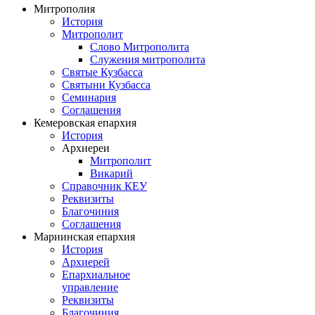
Митрополия
История
Митрополит
Слово Митрополита
Служения митрополита
Святые Кузбасса
Святыни Кузбасса
Семинария
Соглашения
Кемеровская епархия
История
Архиереи
Митрополит
Викарий
Справочник КЕУ
Реквизиты
Благочиния
Соглашения
Мариинская епархия
История
Архиерей
Епархиальное
управление
Реквизиты
Благочиния