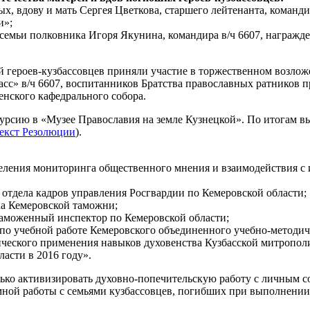
вдову и мать Сергея Цветкова, старшего лейтенанта, команди
и»;
емьи полковника Игоря Якунина, командира в/ч 6607, награжде
 героев-кузбассовцев приняли участие в торжественном возлож
с» в/ч 6607, воспитанников Братства православных ратников п
енского кафедрального собора.
урсию в «Музее Православия на земле Кузнецкой». По итогам в
екст Резолюции
).
еления мониторинга общественного мнения и взаимодействия с
тдела кадров управления Росгвардии по Кемеровской области;
ка Кемеровской таможни;
таможенный инспектор по Кемеровской области;
 по учебной работе Кемеровского объединенного учебно-методи
тического применения навыков духовенства Кузбасской митроп
асти в 2016 году».
лько активизировать духовно-попечительскую работу с личным 
мной работы с семьями кузбассовцев, погибших при выполнении