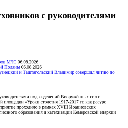
уховников с руководителями
еров МЧС
06.08.2026
ой Поляны
06.08.2026
узнецкий и Таштагольский Владимир совершил литию по
 руководителями подразделений Вооружённых сил и
 площадки «Уроки столетия 1917-2017 гг. как ресурс
приятие проходило в рамках XVIII Иоанновских
гиозного образования и катехизации Кемеровской епархии