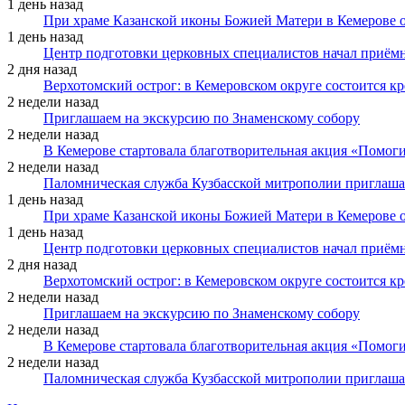
1 день назад
При храме Казанской иконы Божией Матери в Кемерове 
1 день назад
Центр подготовки церковных специалистов начал приё
2 дня назад
Верхотомский острог: в Кемеровском округе состоится к
2 недели назад
Приглашаем на экскурсию по Знаменскому собору
2 недели назад
В Кемерове стартовала благотворительная акция «Помоги
2 недели назад
Паломническая служба Кузбасской митрополии приглаша
1 день назад
При храме Казанской иконы Божией Матери в Кемерове 
1 день назад
Центр подготовки церковных специалистов начал приё
2 дня назад
Верхотомский острог: в Кемеровском округе состоится к
2 недели назад
Приглашаем на экскурсию по Знаменскому собору
2 недели назад
В Кемерове стартовала благотворительная акция «Помоги
2 недели назад
Паломническая служба Кузбасской митрополии приглаша