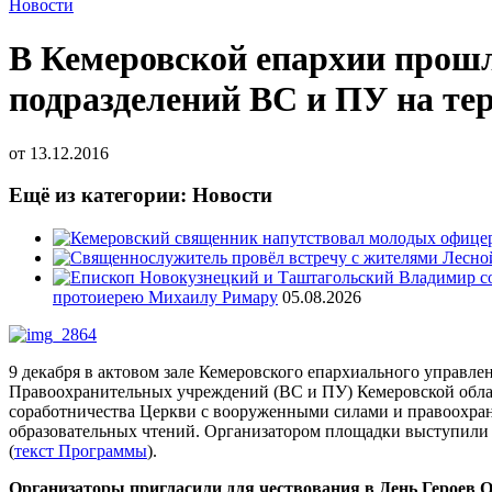
Новости
В Кемеровской епархии прошл
подразделений ВС и ПУ на те
от
13.12.2016
Ещё из категории: Новости
протоиерею Михаилу Римару
05.08.2026
9 декабря в актовом зале Кемеровского епархиального управл
Правоохранительных учреждений (ВС и ПУ) Кемеровской област
соработничества Церкви с вооруженными силами и правоохран
образовательных чтений. Организатором площадки выступили 
(
текст Программы
).
Организаторы пригласили для чествования в День Героев О