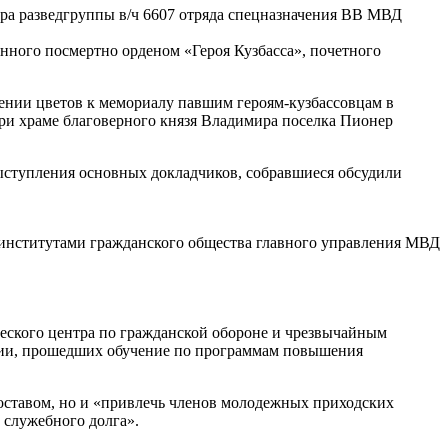
ра разведгруппы в/ч 6607 отряда спецназначения ВВ МВД
нного посмертно орденом «Героя Кузбасса», почетного
ении цветов к мемориалу павшим героям-кузбассовцам в
ри храме благоверного князя Владимира поселка Пионер
ыступления основных докладчиков, собравшиеся обсудили
 институтами гражданского общества главного управления МВД
ческого центра по гражданской обороне и чрезвычайным
олии, прошедших обучение по программам повышения
составом, но и «привлечь членов молодежных приходских
 служебного долга».