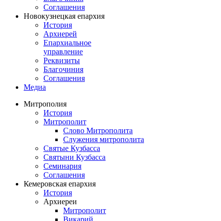
Соглашения
Новокузнецкая епархия
История
Архиерей
Епархиальное
управление
Реквизиты
Благочиния
Соглашения
Медиа
Митрополия
История
Митрополит
Слово Митрополита
Служения митрополита
Святые Кузбасса
Святыни Кузбасса
Семинария
Соглашения
Кемеровская епархия
История
Архиереи
Митрополит
Викарий