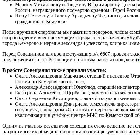
Марину Михайловну и Людмилу Владимировну Цветковых, 
России, награжденного посмертно орденом «Герой Росси
Нину Петровну и Галину Аркадьевну Якуниных, членов с
гражданина г. Кемерово.
После вручения епархиальных памятных подарков, члены семей
сопровождении военнослужащих отряда спецназначения «Кузбас
города Кемерово и иерея Александра Гулевского, клирика Знам
Перед Совещанием для военнослужащих в/ч 6607 провели экск
предложения в текст Резолюции по итогам работы площадки (
т
В работе Совещания также приняли участие:
Ольга Александровна Марченко, старший инспектор Отд
России по Кемеровской области;
Александр Александрович Юнгблюд, старший инспектор о
Екатерина Алексеевна Щербакова, заместитель начальни
Ольга Сергеевна Кислицина, главный государственный 
Ольга Александровна Дмитриева, заместитель директора
ситуациям, с докладом «Об итогах и перспективах прак
квалификации в учебном центре МЧС по Кемеровской обл
Одним из главных результатов совещания стало решение не то
патриотических объединений к организации регулярной систе