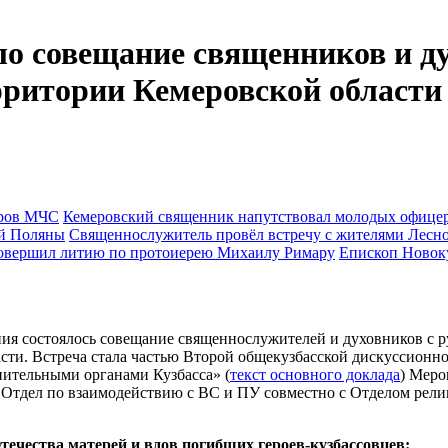
о совещание священников и д
рритории Кемеровской области
Кемеровский священник напутствовал молодых офиц
Священнослужитель провёл встречу с жителями Лесн
Епископ Новок
ения состоялось совещание священнослужителей и духовников с
и. Встреча стала частью Второй общекузбасской дискуссионной
ительными органами Кузбасса» (
текст основного доклада
) Меро
Отдел по взаимодействию с ВС и ПУ совместно с Отделом рели
течества матерей и вдов погибших героев-кузбассовцев: