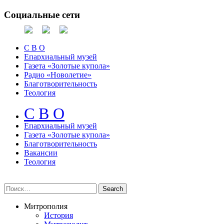
Социальные сети
С В О
Епархиальный музей
Газета «Золотые купола»
Радио «Новолетие»
Благотворительность
Теология
С В О
Епархиальный музeй
Газета «Золотые купола»
Благотворительность
Вакансии
Теология
Митрополия
История