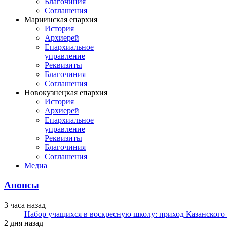
Благочиния
Соглашения
Мариинская епархия
История
Архиерей
Епархиальное
управление
Реквизиты
Благочиния
Соглашения
Новокузнецкая епархия
История
Архиерей
Епархиальное
управление
Реквизиты
Благочиния
Соглашения
Медиа
Анонсы
3 часа назад
Набор учащихся в воскресную школу: приход Казанского
2 дня назад