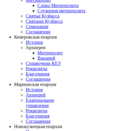
Митрополит
Слово Митрополита
Служения митрополита
Святые Кузбасса
Святыни Кузбасса
Семинария
Соглашения
Кемеровская епархия
История
Архиереи
Митрополит
Викарий
Справочник КЕУ
Реквизиты
Благочиния
Соглашения
Мариинская епархия
История
Архиерей
Епархиальное
управление
Реквизиты
Благочиния
Соглашения
Новокузнецкая епархия