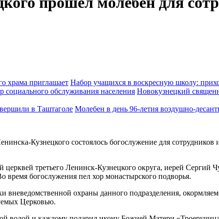
кого прошёл молебен для сот
Набор учащихся в воскресную школу: прихо
Новокузнецкий священн
Молебен в день 96-летия воздушно-десан
енинска-Кузнецкого состоялось богослужение для сотрудников 
ый церквей третьего Ленинск-Кузнецкого округа, иерей Сергий 
 Во время богослужения пел хор монастырского подворья.
ки вневедомственной охраны данного подразделения, окормляе
зуемых Церковью.
ой водой и каждому подарил икону Божией Матери «Троеручица