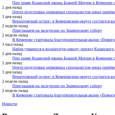
При храме Казанской иконы Божией Матери в Кемерове 
2 дня назад
Центр подготовки церковных специалистов начал приё
3 дня назад
Верхотомский острог: в Кемеровском округе состоится к
2 недели назад
Приглашаем на экскурсию по Знаменскому собору
2 недели назад
В Кемерове стартовала благотворительная акция «Помоги
3 часа назад
Набор учащихся в воскресную школу: приход Казанского
2 дня назад
При храме Казанской иконы Божией Матери в Кемерове 
2 дня назад
Центр подготовки церковных специалистов начал приё
3 дня назад
Верхотомский острог: в Кемеровском округе состоится к
2 недели назад
Приглашаем на экскурсию по Знаменскому собору
2 недели назад
В Кемерове стартовала благотворительная акция «Помоги
Новости