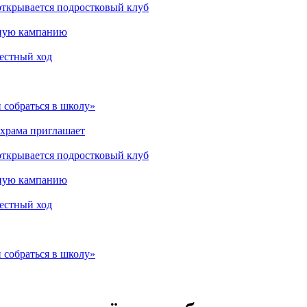
открывается подростковый клуб
мную кампанию
рестный ход
 собраться в школу»
 храма приглашает
открывается подростковый клуб
мную кампанию
рестный ход
 собраться в школу»