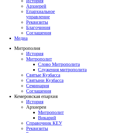
История
Архиерей
Епархиальное
управление
Реквизиты
Благочиния
Соглашения
Медиа
Митрополия
История
Митрополит
Слово Митрополита
Служения митрополита
Святые Кузбасса
Святыни Кузбасса
Семинария
Соглашения
Кемеровская епархия
История
Архиереи
Митрополит
Викарий
Справочник КЕУ
Реквизиты