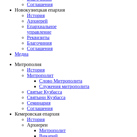
Соглашения
Новокузнецкая епархия
История
Архиерей
Епархиальное
управление
Реквизиты
Благочиния
Соглашения
Медиа
Митрополия
История
Митрополит
Слово Митрополита
Служения митрополита
Святые Кузбасса
Святыни Кузбасса
Семинария
Соглашения
Кемеровская епархия
История
Архиереи
Митрополит
Викарий