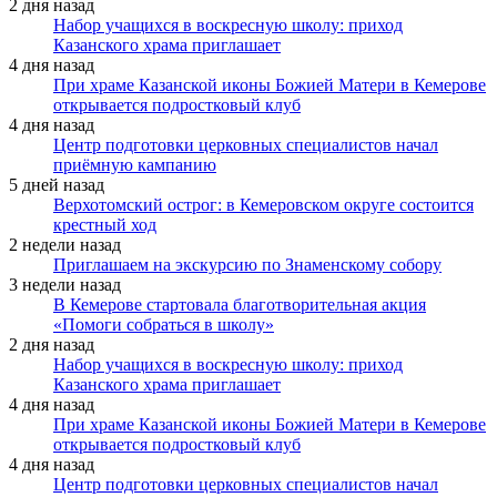
2 дня назад
Набор учащихся в воскресную школу: приход
Казанского храма приглашает
4 дня назад
При храме Казанской иконы Божией Матери в Кемерове
открывается подростковый клуб
4 дня назад
Центр подготовки церковных специалистов начал
приёмную кампанию
5 дней назад
Верхотомский острог: в Кемеровском округе состоится
крестный ход
2 недели назад
Приглашаем на экскурсию по Знаменскому собору
3 недели назад
В Кемерове стартовала благотворительная акция
«Помоги собраться в школу»
2 дня назад
Набор учащихся в воскресную школу: приход
Казанского храма приглашает
4 дня назад
При храме Казанской иконы Божией Матери в Кемерове
открывается подростковый клуб
4 дня назад
Центр подготовки церковных специалистов начал