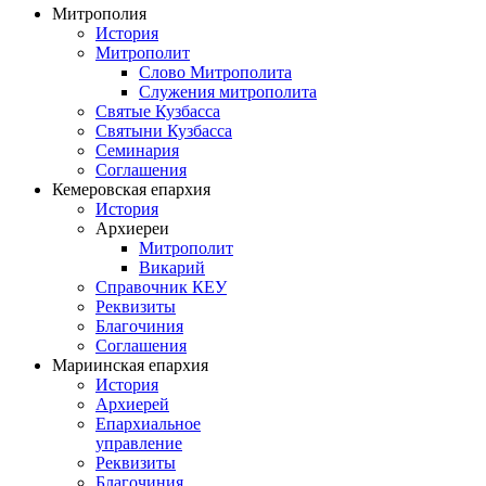
Митрополия
История
Митрополит
Слово Митрополита
Служения митрополита
Святые Кузбасса
Святыни Кузбасса
Семинария
Соглашения
Кемеровская епархия
История
Архиереи
Митрополит
Викарий
Справочник КЕУ
Реквизиты
Благочиния
Соглашения
Мариинская епархия
История
Архиерей
Епархиальное
управление
Реквизиты
Благочиния