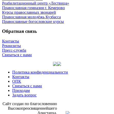
Реабилитационный центр «Лествица»
Православная гимназия г. Кемерово
Курсы православных звонарей
Православная молодёжь Кузбасса
Православные богословские курсы
Обратная связь
Контакты
Реквизиты
Пресс-служба
Связаться с нами
Политика конфиденциальности
Контакты
ОПК
Связаться с нами
Приходам
Задать вопрос
Сайт со­здан по бла­го­сло­ве­нию
Вы­со­ко­прео­свя­щен­ней­ше­го
Ари­стар­ха,