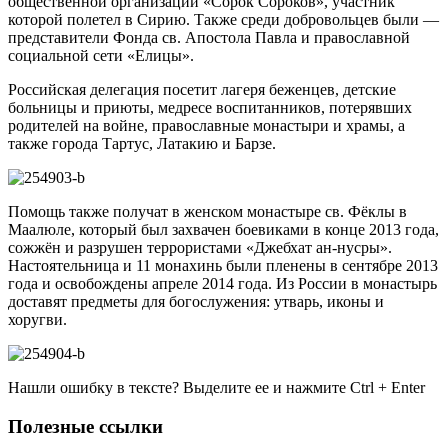
общественной организации «Сорок Сороков», участник
которой полетел в Сирию. Также среди добровольцев были —
представители Фонда св. Апостола Павла и православной
социальной сети «Елицы».
Российская делегация посетит лагеря беженцев, детские
больницы и приюты, медресе воспитанников, потерявших
родителей на войне, православные монастыри и храмы, а
также города Тартус, Латакию и Барзе.
Помощь также получат в женском монастыре св. Фёклы в
Маалюле, который был захвачен боевиками в конце 2013 года,
сожжён и разрушен террористами «Джебхат ан-нусры».
Настоятельница и 11 монахинь были пленены в сентябре 2013
года и освобождены апреле 2014 года. Из России в монастырь
доставят предметы для богослужения: утварь, иконы и
хоругви.
Нашли ошибку в тексте? Выделите ее и нажмите
Ctrl
+
Enter
Полезные ссылки