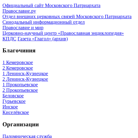
Официальный сайт Московского Патриархата
Православие.ру
Отдел внешних церковных связей Московского Патриархата
Синодальный информационный отдел
Православие и мир
Церковно-научный центр «Православная энциклопедия»
КПДС
Газета «Глагол» (архив)
Благочиния
1 Кемеровское
2 Кемеровское
1 Ленинск-Кузнецкое
2 Ленинск-Кузнецкое
1 Прокопьевское
2 Прокопьевское
Беловское
Гурьевское
Инское
Киселёвское
Организации
Паломническая служба