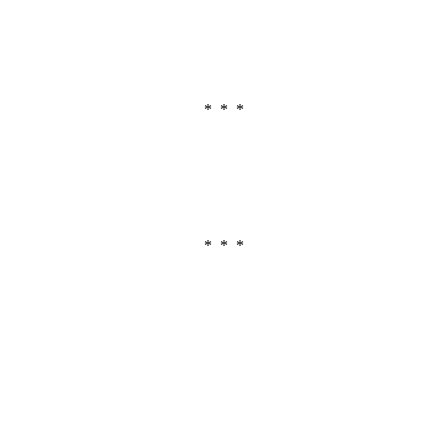
* * *
* * *