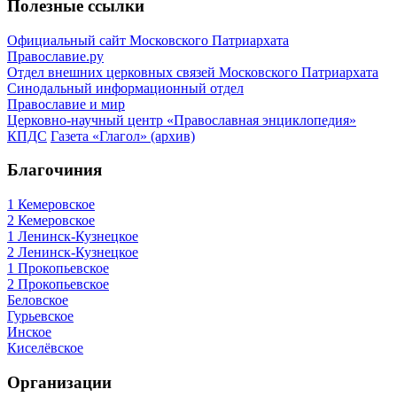
Полезные ссылки
Официальный сайт Московского Патриархата
Православие.ру
Отдел внешних церковных связей Московского Патриархата
Синодальный информационный отдел
Православие и мир
Церковно-научный центр «Православная энциклопедия»
КПДС
Газета «Глагол» (архив)
Благочиния
1 Кемеровское
2 Кемеровское
1 Ленинск-Кузнецкое
2 Ленинск-Кузнецкое
1 Прокопьевское
2 Прокопьевское
Беловское
Гурьевское
Инское
Киселёвское
Организации