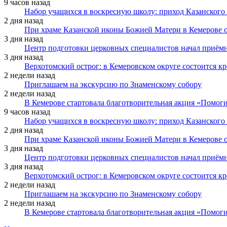
9 часов назад
Набор учащихся в воскресную школу: приход Казанского
2 дня назад
При храме Казанской иконы Божией Матери в Кемерове 
3 дня назад
Центр подготовки церковных специалистов начал приё
3 дня назад
Верхотомский острог: в Кемеровском округе состоится к
2 недели назад
Приглашаем на экскурсию по Знаменскому собору
2 недели назад
В Кемерове стартовала благотворительная акция «Помоги
9 часов назад
Набор учащихся в воскресную школу: приход Казанского
2 дня назад
При храме Казанской иконы Божией Матери в Кемерове 
3 дня назад
Центр подготовки церковных специалистов начал приё
3 дня назад
Верхотомский острог: в Кемеровском округе состоится к
2 недели назад
Приглашаем на экскурсию по Знаменскому собору
2 недели назад
В Кемерове стартовала благотворительная акция «Помоги