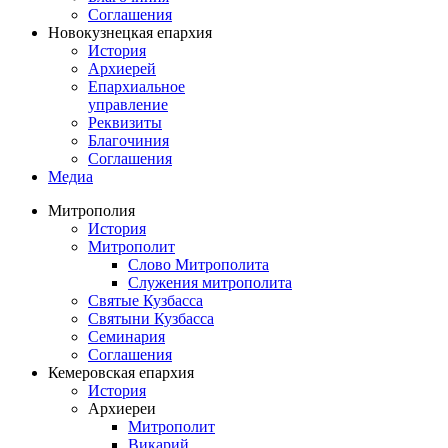
Соглашения
Новокузнецкая епархия
История
Архиерей
Епархиальное
управление
Реквизиты
Благочиния
Соглашения
Медиа
Митрополия
История
Митрополит
Слово Митрополита
Служения митрополита
Святые Кузбасса
Святыни Кузбасса
Семинария
Соглашения
Кемеровская епархия
История
Архиереи
Митрополит
Викарий