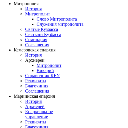
Митрополия
История
Митрополит
Слово Митрополита
Служения митрополита
Святые Кузбасса
Святыни Кузбасса
Семинария
Соглашения
Кемеровская епархия
История
Архиереи
Митрополит
Викарий
Справочник КЕУ
Реквизиты
Благочиния
Соглашения
Мариинская епархия
История
Архиерей
Епархиальное
управление
Реквизиты
Благочиния