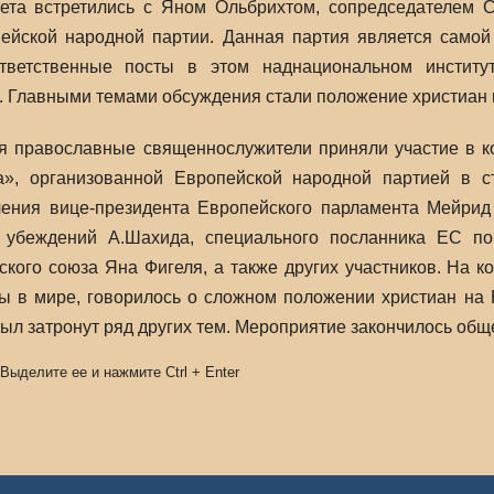
ета встретились с Яном Ольбрихтом, сопредседателем 
пейской народной партии. Данная партия является самой
тветственные посты в этом наднациональном институ
. Главными темами обсуждения стали положение христиан 
ня православные священнослужители приняли участие в к
а», организованной Европейской народной партией в с
ления вице-президента Европейского парламента Мейрид
 убеждений А.Шахида, специального посланника ЕС п
кого союза Яна Фигеля, а также других участников. На 
ы в мире, говорилось о сложном положении христиан на
ыл затронут ряд других тем. Мероприятие закончилось общ
 Выделите ее и нажмите
Ctrl
+
Enter