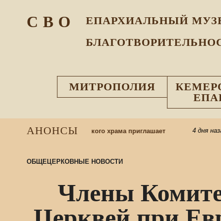
С В О
ЕПАРХИАЛЬНЫЙ МУЗ
БЛАГОТВОРИТЕЛЬНО
МИТРОПОЛИЯ
КЕМЕР
ЕПА
АНОНСЫ
4 дня назад
ю школу: приход Казанского храма приглашает
ОБЩЕЦЕРКОВНЫЕ НОВОСТИ
Члены Комите
Церквей при Евр