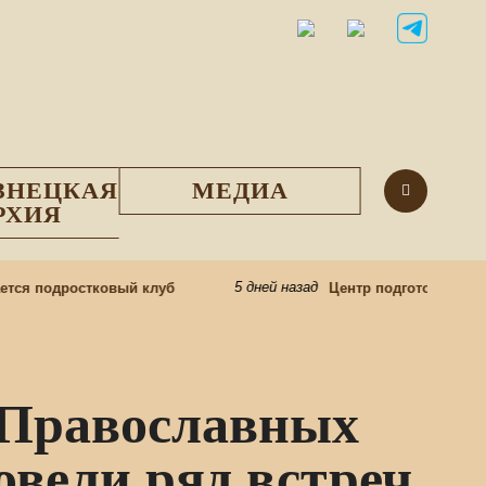
ЗНЕЦКАЯ
МЕДИА
РХИЯ
5 дней назад
я подростковый клуб
Центр подготовки церко
 Православных
овели ряд встреч