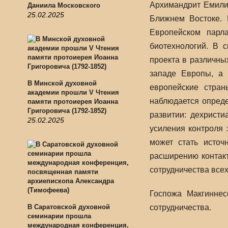
Архимандрит Емили
Даниила Московского
25.02.2025
Ближнем Востоке. 
Европейском парл
биотехнологий. В 
проекта в различны
западе Европы, а 
В Минской духовной
европейские стра
академии прошли V Чтения
наблюдается опреде
памяти протоиерея Иоанна
Григоровича (1792-1852)
развитии: дехристи
25.02.2025
усиления контроля
может стать источ
расширению контак
сотрудничества все
Госпожа Макгиннес
В Саратовской духовной
сотрудничества.
семинарии прошла
международная конференция,