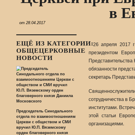
в Е
от
28.04.2017
ЕЩЁ ИЗ КАТЕГОРИИ:
26 апреля 2017 
ОБЩЕЦЕРКОВНЫЕ
президентом Европ
НОВОСТИ
Представительства 
обязанности предст
секретарь Представ
Священнослужител
сотрудничества в Б
институтами. Встре
Председатель Синодального
этой статьи Европ
отдела по взаимоотношениям
Церкви с обществом и СМИ
организациями.
вручил Ю.П. Вяземскому
орден благоверного князя