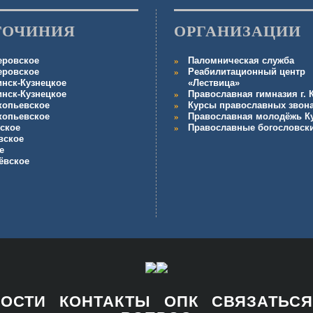
ГОЧИНИЯ
ОРГАНИЗАЦИИ
еровское
Паломническая служба
еровское
Реабилитационный центр
инск-Кузнецкое
«Лествица»
инск-Кузнецкое
Православная гимназия г.
копьевское
Курсы православных звон
копьевское
Православная молодёжь К
ское
Православные богословск
вское
е
ёвское
НОСТИ
КОНТАКТЫ
ОПК
СВЯЗАТЬСЯ