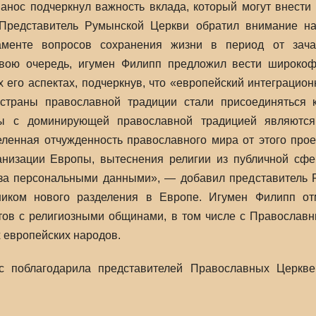
анос подчеркнул важность вклада, который могут внести
Представитель Румынской Церкви обратил внимание на
аменте вопросов сохранения жизни в период от зача
свою очередь, игумен Филипп предложил вести широкоф
х его аспектах, подчеркнув, что «европейский интеграцио
страны православной традиции стали присоединяться к
ны с доминирующей православной традицией являются
ленная отчужденность православного мира от этого прое
анизации Европы, вытеснения религии из публичной сфе
 за персональными данными», ― добавил представитель Р
ником нового разделения в Европе. Игумен Филипп отм
тов с религиозными общинами, в том числе с Православн
х европейских народов.
с поблагодарила представителей Православных Церкв