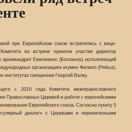
енте
вей при Европейском cоюзе встретились с вице-
Комитета во встрече приняли участие директор
е архимандрит Емилианос (Богианну), исполняющий
еждународных организациях игумен Филипп (Рябых),
 институтах священник Георгий Валку.
щего с 2010 года Комитета межправославного
лия Православных Церквей в работе с европейскими
ионировании Европейского союза. Согласно пункту 3
егулярный диалог» с Церквами и нерелигиоными