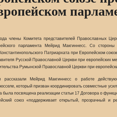
вропейском парлам
года члены Комитета представителей Православных Церк
ейского парламента Мейрид Макгиннесс. Со стороны 
Константинопольского Патриархата при Европейском союз
авителя Русской Православной Церкви при европейских м
ительства Румынской Православной Церкви при европейских
и рассказали Мейрид Макгиннесс о работе действую
рюсселе, который призван координировать совместные уси
ча была посвящена реализации статьи 17 Договора о функц
ейский союз «поддерживает открытый, прозрачный и р