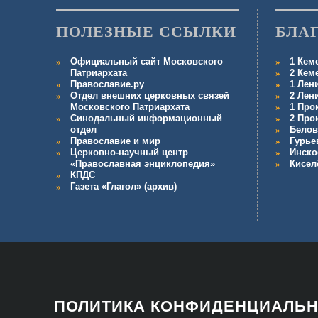
ПОЛЕЗНЫЕ ССЫЛКИ
БЛА
Официальный сайт Московского
1 Кем
Патриархата
2 Кем
Православие.ру
1 Лен
Отдел внешних церковных связей
2 Лен
Московского Патриархата
1 Про
Синодальный информационный
2 Про
отдел
Белов
Православие и мир
Гурье
Церковно-научный центр
Инско
«Православная энциклопедия»
Кисел
КПДС
Газета «Глагол» (архив)
ПОЛИТИКА КОНФИДЕНЦИАЛЬ