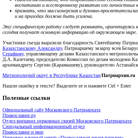
воспитанию и всестороннему развитию его личностных 
признать, что миссионерская и духовно-просветительск
и на приходах должна быть усилена.
Эту специфическую работу следует развивать, ориентируясь н
сегодня получает основную информацию об окружающем мире.
Участники съезда выразили благодарность Святейшему Патриар
Казахстанскому Александру
, Патриаршему экзарху всея Белар
Серафиму
, управляющему делами Казахстанского митрополичь
Д.А. Калетаеву, председателю Комиссии по делам молодежи Ка
архимандриту Сергию (Карамышеву), руководителю Астанайско
Митрополичий округ в Республике Казахстан
/
Патриархия.ru
Нашли ошибку в тексте? Выделите ее и нажмите
Ctrl
+
Enter
Полезные ссылки
Официальный сайт Московского Патриархата
Православие.ру
Отдел внешних церковных связей Московского Патриархата
Синодальный информационный отдел
Православие и мир
Церковно-научный центр «Православная энциклопедия»