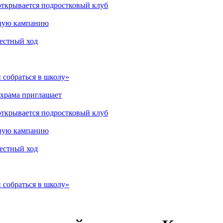
открывается подростковый клуб
мную кампанию
рестный ход
 собраться в школу»
 храма приглашает
открывается подростковый клуб
мную кампанию
рестный ход
 собраться в школу»