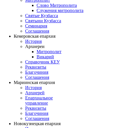
Митрополит
Слово Митрополита
Служения митрополита
Святые Кузбасса
Святыни Кузбасса
Семинария
Соглашения
Кемеровская епархия
История
Архиереи
Митрополит
Викарий
Справочник КЕУ
Реквизиты
Благочиния
Соглашения
Мариинская епархия
История
Архиерей
Епархиальное
управление
Реквизиты
Благочиния
Соглашения
Новокузнецкая епархия