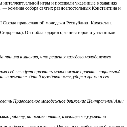
 интеллектуальной игры и посещали указанные в заданиях
а, — команда собора святых равноапостольных Константина и
II Съезда православной молодежи Республики Кахахстан.
Сидоренко). Он поблагодарил организаторов и участников
зда пришли к мнению, что решения каждого молодежного
шими себя следует признать молодежные проекты социальной
щь в ремонте зданий нуждающимся, уборка храма и его
зовать Православное молодежное движение Центральной Азии
вою работу, на основе опыта, имеющегося у успешно
о молодого человека в жизнь Церкви и способствует духовному