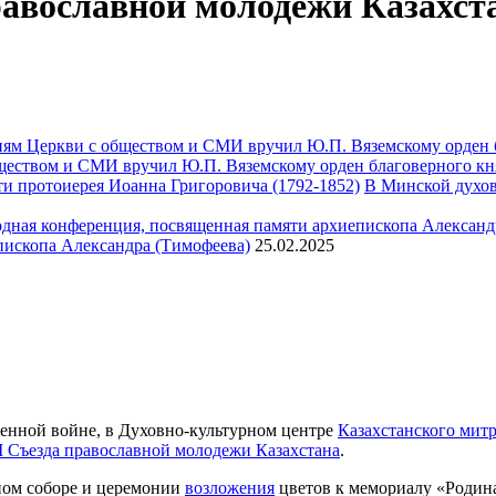
равославной молодежи Казахст
ществом и СМИ вручил Ю.П. Вяземскому орден благоверного кн
В Минской духов
пископа Александра (Тимофеева)
25.02.2025
венной войне, в Духовно-культурном центре
Казахстанского мит
I Съезда православной молодежи Казахстана
.
ном соборе и церемонии
возложения
цветов к мемориалу «Родина