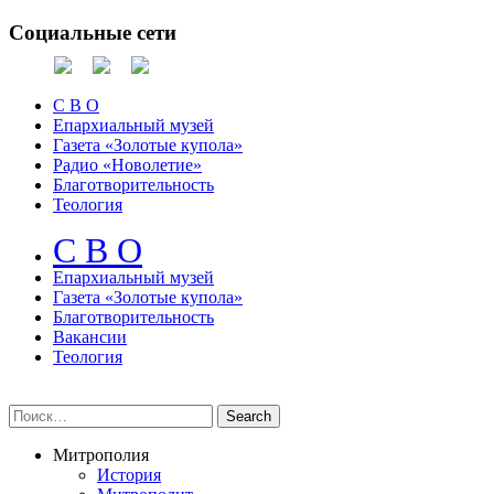
Социальные сети
С В О
Епархиальный музей
Газета «Золотые купола»
Радио «Новолетие»
Благотворительность
Теология
С В О
Епархиальный музeй
Газета «Золотые купола»
Благотворительность
Вакансии
Теология
Митрополия
История