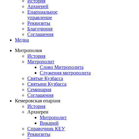
История
Архиерей
Епархиальное
управление
Реквизиты
Благочиния
Соглашения
Медиа
Митрополия
История
Митрополит
Слово Митрополита
Служения митрополита
Святые Кузбасса
Святыни Кузбасса
Семинария
Соглашения
Кемеровская епархия
История
Архиереи
Митрополит
Викарий
Справочник КЕУ
Реквизиты