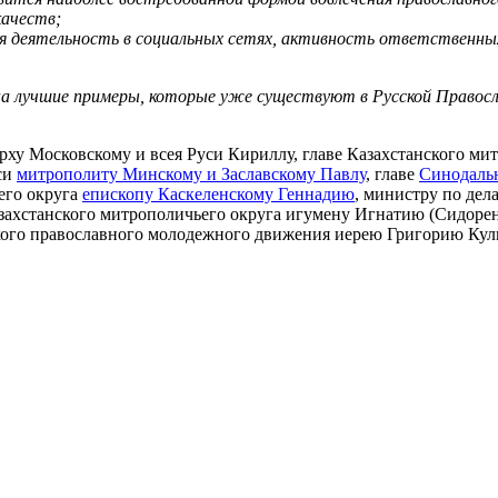
качеств;
ая деятельность в социальных сетях, активность ответственн
а лучшие примеры, которые уже существуют в Русской Правосла
ху Московскому и всея Руси Кириллу, главе Казахстанского ми
уси
митрополиту Минскому и Заславскому Павлу
, главе
Синодальн
его округа
епископу Каскеленскому Геннадию
, министру по дел
захстанского митрополичьего округа игумену Игнатию (Сидорен
го православного молодежного движения иерею Григорию Кулико