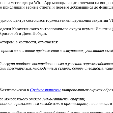
ов и мессенджера WhatsАpp молодые люди отвечали на вопросы
енно приславший верные ответы и первым добравшийся до финиш
ьтурного центра состоялась торжественная церемония закрытия V
одежи Казахстанского митрополичьего округа игумен Игнатий (
 Христовой и Днем Победы.
отором, в частности, отмечается:
 приняв во внимание предложения выступавших, участники съе
й и групп наиболее востребованными и успешно зарекомендовав
мощи престарелым, многодетным семьям, детям-инвалидам, помо
 Казахстанском и
Среднеазиатском
митрополичьих округах обра
зе молодежного отдела Алма-Атинской епархии;
я помощь православным молодежным организациям, начинающим с
ится наиболее востребованной формой вовлечения православног