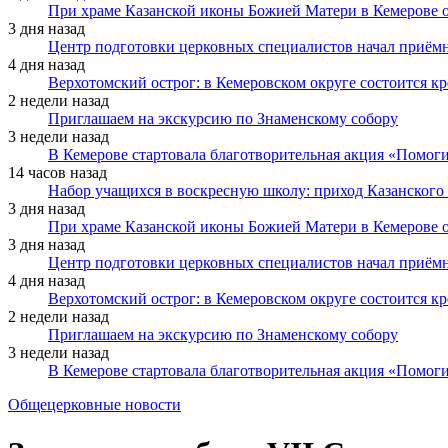
При храме Казанской иконы Божией Матери в Кемерове 
3 дня назад
Центр подготовки церковных специалистов начал приё
4 дня назад
Верхотомский острог: в Кемеровском округе состоится к
2 недели назад
Приглашаем на экскурсию по Знаменскому собору
3 недели назад
В Кемерове стартовала благотворительная акция «Помоги
14 часов назад
Набор учащихся в воскресную школу: приход Казанского
3 дня назад
При храме Казанской иконы Божией Матери в Кемерове 
3 дня назад
Центр подготовки церковных специалистов начал приё
4 дня назад
Верхотомский острог: в Кемеровском округе состоится к
2 недели назад
Приглашаем на экскурсию по Знаменскому собору
3 недели назад
В Кемерове стартовала благотворительная акция «Помоги
Общецерковные новости