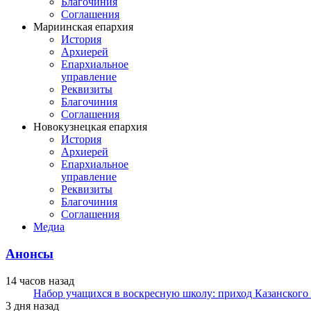
Благочиния
Соглашения
Мариинская епархия
История
Архиерей
Епархиальное
управление
Реквизиты
Благочиния
Соглашения
Новокузнецкая епархия
История
Архиерей
Епархиальное
управление
Реквизиты
Благочиния
Соглашения
Медиа
Анонсы
14 часов назад
Набор учащихся в воскресную школу: приход Казанского
3 дня назад