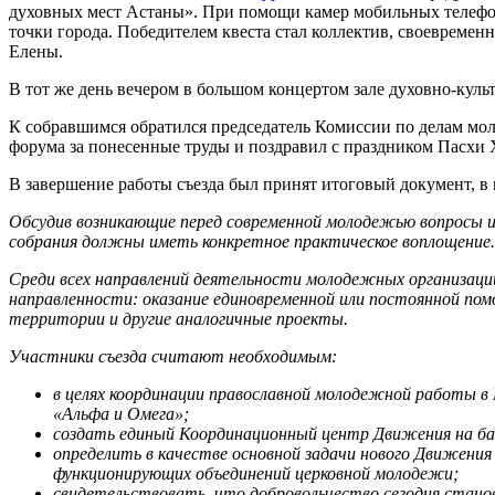
духовных мест Астаны». При помощи камер мобильных телефон
точки города. Победителем квеста стал коллектив, своеврем
Елены.
В тот же день вечером в большом концертом зале духовно-кул
К собравшимся обратился председатель Комиссии по делам мол
форума за понесенные труды и поздравил с праздником Пасхи
В завершение работы съезда был принят итоговый документ, в к
Обсудив возникающие перед современной молодежью вопросы и
собрания должны иметь конкретное практическое воплощение.
Среди всех направлений деятельности молодежных организаци
направленности: оказание единовременной или постоянной по
территории и другие аналогичные проекты.
Участники съезда считают необходимым:
в целях координации православной молодежной работы в
«Альфа и Омега»;
создать единый Координационный центр Движения на ба
определить в качестве основной задачи нового Движени
функционирующих объединений церковной молодежи;
свидетельствовать, что добровольчество сегодня станов