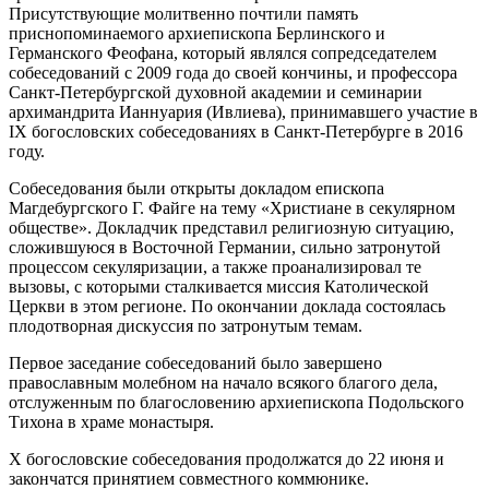
Присутствующие молитвенно почтили память
приснопоминаемого архиепископа Берлинского и
Германского Феофана, который являлся сопредседателем
собеседований с 2009 года до своей кончины, и профессора
Санкт-Петербургской духовной академии и семинарии
архимандрита Ианнуария (Ивлиева), принимавшего участие в
IX богословских собеседованиях в Санкт-Петербурге в 2016
году.
Собеседования были открыты докладом епископа
Магдебургского Г. Файге на тему «Христиане в секулярном
обществе». Докладчик представил религиозную ситуацию,
сложившуюся в Восточной Германии, сильно затронутой
процессом секуляризации, а также проанализировал те
вызовы, с которыми сталкивается миссия Католической
Церкви в этом регионе. По окончании доклада состоялась
плодотворная дискуссия по затронутым темам.
Первое заседание собеседований было завершено
православным молебном на начало всякого благого дела,
отслуженным по благословению архиепископа Подольского
Тихона в храме монастыря.
Х богословские собеседования продолжатся до 22 июня и
закончатся принятием совместного коммюнике.