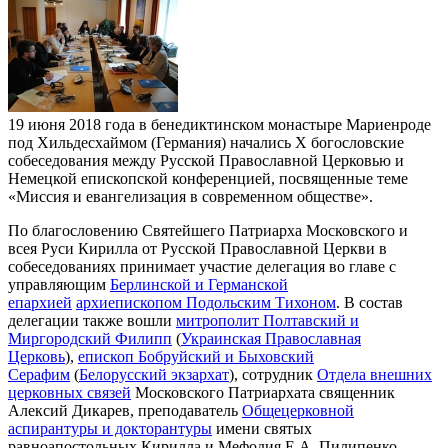
19 июня 2018 года в бенедиктинском монастыре Мариенроде
под Хильдесхаймом (Германия) начались Х богословские
собеседования между Русской Православной Церковью и
Немецкой епископской конференцией, посвященные теме
«Миссия и евангелизация в современном обществе».
По благословению Святейшего Патриарха Московского и
всея Руси Кирилла от Русской Православной Церкви в
собеседованиях принимает участие делегация во главе с
управляющим
Берлинской и Германской
епархией
архиепископом Подольским Тихоном
. В состав
делегации также вошли
митрополит Полтавский и
Миргородский Филипп
(
Украинская Православная
Церковь
),
епископ Бобруйский и Быховский
Серафим
(
Белорусский экзархат
), сотрудник
Отдела внешних
церковных связей
Московского Патриархата священник
Алексий Дикарев, преподаватель
Общецерковной
аспирантуры и докторантуры
имени святых
равноапостольных Кирилла и Мефодия Е.А. Пилипенко,