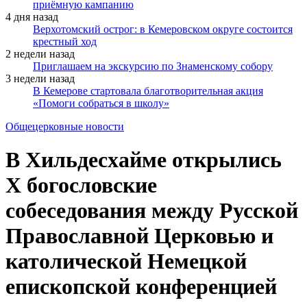
приёмную кампанию
4 дня назад
Верхотомский острог: в Кемеровском округе состоится
крестный ход
2 недели назад
Приглашаем на экскурсию по Знаменскому собору
3 недели назад
В Кемерове стартовала благотворительная акция
«Помоги собраться в школу»
Общецерковные новости
В Хильдесхайме открылись
Х богословские
собеседования между Русской
Православной Церковью и
католической Немецкой
епископской конференцией