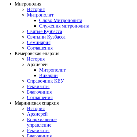
Митрополия
История
Митрополит
Слово Митрополита
Служения митрополита
Святые Кузбасса
Святыни Кузбасса
Семинария
Соглашения
Кемеровская епархия
История
Архиереи
Митрополит
Викарий
Справочник КЕУ
Реквизиты
Благочиния
Соглашения
Мариинская епархия
История
Архиерей
Епархиальное
управление
Реквизиты
Благочиния