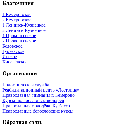
Благочиния
1 Кемеровское
2 Кемеровское
1 Ленинск-Кузнецкое
2 Ленинск-Кузнецкое
1 Прокопьевское
2 Прокопьевское
Беловское
Гурьевское
Инское
Киселёвское
Организации
Паломническая служба
Реабилитационный центр «Лествица»
Православная гимназия г. Кемерово
Курсы православных звонарей
Православная молодёжь Кузбасса
Православные богословские курсы
Обратная связь