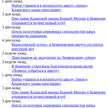
1 день назад
Набор учащихся в воскресную школу: приход
Казанского храма приглашает
3 дня назад
При храме Казанской иконы Божией Матери в Кемерове
открывается подростковый клуб
3 дня назад
Центр подготовки церковных специалистов начал
приёмную кампанию
4 дня назад
Верхотомский острог: в Кемеровском округе состоится
крестный ход
2 недели назад
Приглашаем на экскурсию по Знаменскому собору
3 недели назад
В Кемерове стартовала благотворительная акция
«Помоги собраться в школу»
1 день назад
Набор учащихся в воскресную школу: приход
Казанского храма приглашает
3 дня назад
При храме Казанской иконы Божией Матери в Кемерове
открывается подростковый клуб
3 дня назад
Центр подготовки церковных специалистов начал