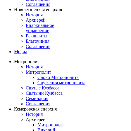
Соглашения
Новокузнецкая епархия
История
Архиерей
Епархиальное
управление
Реквизиты
Благочиния
Соглашения
Медиа
Митрополия
История
Митрополит
Слово Митрополита
Служения митрополита
Святые Кузбасса
Святыни Кузбасса
Семинария
Соглашения
Кемеровская епархия
История
Архиереи
Митрополит
Викарий