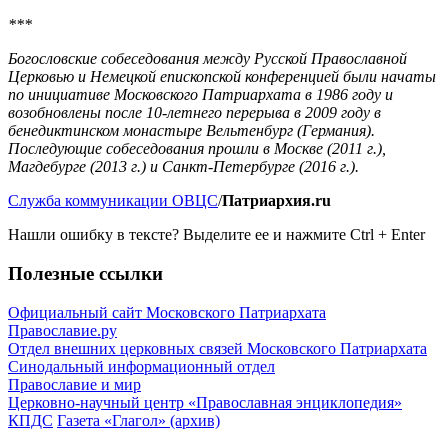
***
Богословские собеседования между Русской Православной
Церковью и Немецкой епископской конференцией были начаты
по инициативе Московского Патриархата в 1986 году и
возобновлены после 10-летнего перерыва в 2009 году в
бенедиктинском монастыре Вельтенбург (Германия).
Последующие собеседования прошли в Москве (2011 г.),
Магдебурге (2013 г.) и Санкт-Петербурге (2016 г.).
Служба коммуникации ОВЦС
/
Патриархия.ru
Нашли ошибку в тексте? Выделите ее и нажмите
Ctrl
+
Enter
Полезные ссылки
Официальный сайт Московского Патриархата
Православие.ру
Отдел внешних церковных связей Московского Патриархата
Синодальный информационный отдел
Православие и мир
Церковно-научный центр «Православная энциклопедия»
КПДС
Газета «Глагол» (архив)