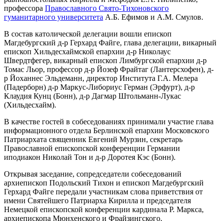
профессора
Православного Свято-Тихоновского
гуманитарного университета
А.Б. Ефимов и А.М. Смулов.
В состав католической делегации вошли епископ
Магдебургский д-р Герхард Файге, глава делегации, викарный
епископ Хильдесхаймской епархии д-р Николаус
Швердтфегер, викарный епископ Лимбургской епархии д-р
Томас Льор, профессор д-р Йозеф Фрайтаг (Лантерсхофен), д-
р Йоханнес Эльдеманн, директор Института Г.А. Мелера
(Падерборн) д-р Маркус-Либориус Герман (Эрфурт), д-р
Клаудия Кунц (Бонн), д-р Дагмар Штольманн-Лукас
(Хильдесхайм).
В качестве гостей в собеседованиях принимали участие глава
информационного отдела Берлинской епархии Московского
Патриархата священник Евгений Мурзин, секретарь
Православной епископской конференции Германии
иподиакон Николай Тон и д-р Доротея Кэс (Бонн).
Открывая заседание, сопредседатели собеседований
архиепископ Подольский Тихон и епископ Магдебургский
Герхард Файге передали участникам слова приветствия от
имени Святейшего Патриарха Кирилла и председателя
Немецкой епископской конференции кардинала Р. Маркса,
архиепископа Мюнхенского и Фрайзингского.