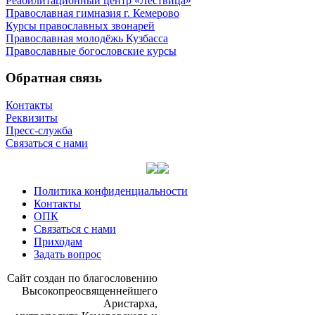
Реабилитационный центр «Лествица»
Православная гимназия г. Кемерово
Курсы православных звонарей
Православная молодёжь Кузбасса
Православные богословские курсы
Обратная связь
Контакты
Реквизиты
Пресс-служба
Связаться с нами
Политика конфиденциальности
Контакты
ОПК
Связаться с нами
Приходам
Задать вопрос
Сайт со­здан по бла­го­сло­ве­нию
Вы­со­ко­прео­свя­щен­ней­ше­го
Ари­стар­ха,