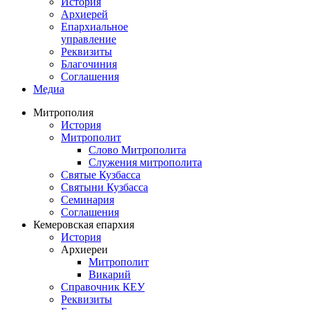
История
Архиерей
Епархиальное
управление
Реквизиты
Благочиния
Соглашения
Медиа
Митрополия
История
Митрополит
Слово Митрополита
Служения митрополита
Святые Кузбасса
Святыни Кузбасса
Семинария
Соглашения
Кемеровская епархия
История
Архиереи
Митрополит
Викарий
Справочник КЕУ
Реквизиты