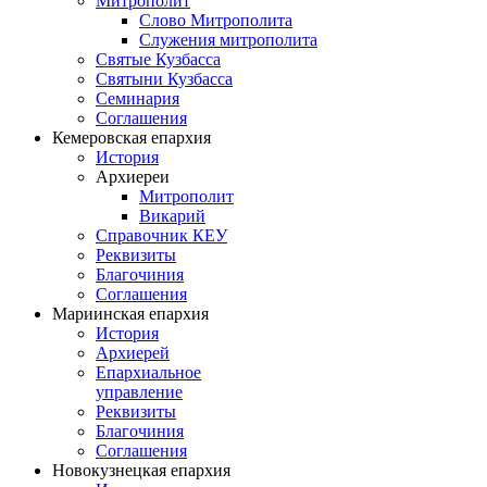
Митрополит
Слово Митрополита
Служения митрополита
Святые Кузбасса
Святыни Кузбасса
Семинария
Соглашения
Кемеровская епархия
История
Архиереи
Митрополит
Викарий
Справочник КЕУ
Реквизиты
Благочиния
Соглашения
Мариинская епархия
История
Архиерей
Епархиальное
управление
Реквизиты
Благочиния
Соглашения
Новокузнецкая епархия