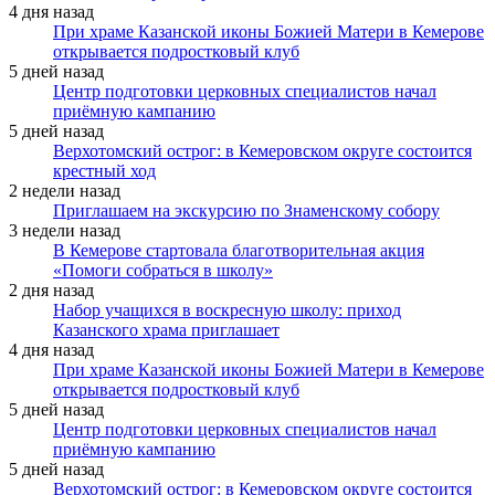
4 дня назад
При храме Казанской иконы Божией Матери в Кемерове
открывается подростковый клуб
5 дней назад
Центр подготовки церковных специалистов начал
приёмную кампанию
5 дней назад
Верхотомский острог: в Кемеровском округе состоится
крестный ход
2 недели назад
Приглашаем на экскурсию по Знаменскому собору
3 недели назад
В Кемерове стартовала благотворительная акция
«Помоги собраться в школу»
2 дня назад
Набор учащихся в воскресную школу: приход
Казанского храма приглашает
4 дня назад
При храме Казанской иконы Божией Матери в Кемерове
открывается подростковый клуб
5 дней назад
Центр подготовки церковных специалистов начал
приёмную кампанию
5 дней назад
Верхотомский острог: в Кемеровском округе состоится