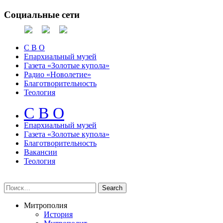
Социальные сети
С В О
Епархиальный музей
Газета «Золотые купола»
Радио «Новолетие»
Благотворительность
Теология
С В О
Епархиальный музeй
Газета «Золотые купола»
Благотворительность
Вакансии
Теология
Митрополия
История