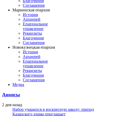
Благочиния
Соглашения
Мариинская епархия
История
Архиерей
Епархиальное
управление
Реквизиты
Благочиния
Соглашения
Новокузнецкая епархия
История
Архиерей
Епархиальное
управление
Реквизиты
Благочиния
Соглашения
Медиа
Анонсы
2 дня назад
Набор учащихся в воскресную школу: приход
Казанского храма приглашает