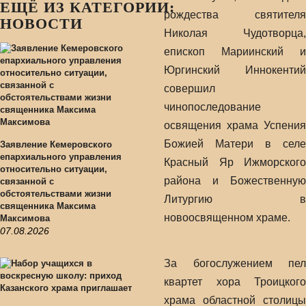
ЕЩЁ ИЗ КАТЕГОРИИ:
рождества святителя
НОВОСТИ
Николая Чудотворца,
епископ Мариинский и
Юргинский Иннокентий
совершил
чинопоследование
освящения храма Успения
Божией Матери в селе
Заявление Кемеровского
епархиального управления
Красный Яр Ижморского
относительно ситуации,
района и Божественную
связанной с
обстоятельствами жизни
Литургию в
священника Максима
новоосвященном храме.
Максимова
07.08.2026
За богослужением пел
квартет хора Троицкого
храма областной столицы