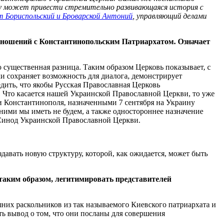
му может привести стремительно развивающаяся история с
 Бориспольский и Броварской Антоний
, управляющий делами
отношений с Константинопольским Патриархатом. Означает
существенная разница. Таким образом Церковь показывает, с
и сохраняет возможность для диалога, демонстрирует
едить, что якобы Русская Православная Церковь
а. Что касается нашей Украинской Православной Церкви, то уже
и Константинополя, назначенными 7 сентября на Украину
ними мы иметь не будем, а также одностороннее назначение
 Синод Украинской Православной Церкви.
вать новую структуру, которой, как ожидается, может быть
 таким образом, легитимировать представителей
них раскольников из так называемого Киевского патриархата и
ь вывод о том, что они посланы для совершения