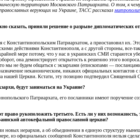
ноническую территорию Московского Патриархата. О том, к че
 православных верующих на Украине, ТАСС рассказал
митрополит
ожно сказать, приняли решение о разрыве дипломатических 
с Константинопольским Патриархатом, а приостановил их. Это 
кими действиями Константинополя, а с другой стороны, все-так
 крайней мере потому, что у нас в украинских СМИ стараются уб
аоборот, она демонстрирует открытость к решению этого вопрос
что мы не будем общаться с экзархами (епископами — посланцам
назначение неканоническим, никаких официальных контактов с 
ела нашей Церкви. Кстати, эту позицию подтвердил Священный
кзархи, будут заниматься на Украине?
польского Патриархата, его посланники имеют поручение созда
ют право рукоположить третьего. Есть ли у них возможность,
раинской автокефальной православной церкви?
нии новых иерархов, а об объединении в единую структуру нынеш
ере, из официальных сообщений Константинополя нельзя сделат