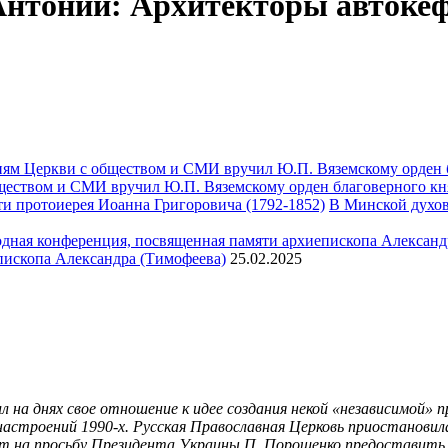
нтоний: Архитекторы автокеф
ществом и СМИ вручил Ю.П. Вяземскому орден благоверного кн
В Минской духов
пископа Александра (Тимофеева)
25.02.2025
л на днях свое отношение к идее создания некой «независимой» 
 настроений 1990-х. Русская Православная Церковь приостанови
твет на просьбу Президента Украины П. Порошенко предоставит