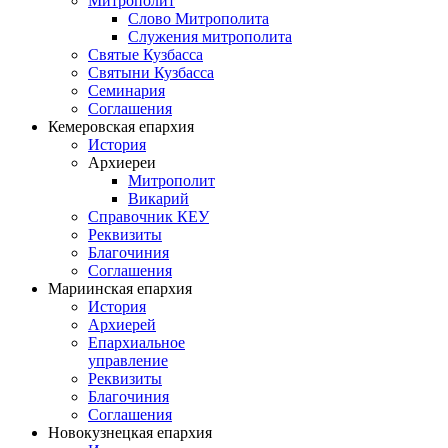
Митрополит
Слово Митрополита
Служения митрополита
Святые Кузбасса
Святыни Кузбасса
Семинария
Соглашения
Кемеровская епархия
История
Архиереи
Митрополит
Викарий
Справочник КЕУ
Реквизиты
Благочиния
Соглашения
Мариинская епархия
История
Архиерей
Епархиальное
управление
Реквизиты
Благочиния
Соглашения
Новокузнецкая епархия