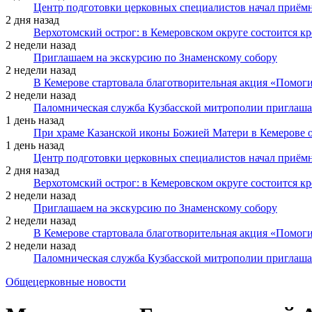
Центр подготовки церковных специалистов начал приё
2 дня назад
Верхотомский острог: в Кемеровском округе состоится к
2 недели назад
Приглашаем на экскурсию по Знаменскому собору
2 недели назад
В Кемерове стартовала благотворительная акция «Помоги
2 недели назад
Паломническая служба Кузбасской митрополии приглаша
1 день назад
При храме Казанской иконы Божией Матери в Кемерове 
1 день назад
Центр подготовки церковных специалистов начал приё
2 дня назад
Верхотомский острог: в Кемеровском округе состоится к
2 недели назад
Приглашаем на экскурсию по Знаменскому собору
2 недели назад
В Кемерове стартовала благотворительная акция «Помоги
2 недели назад
Паломническая служба Кузбасской митрополии приглаша
Общецерковные новости