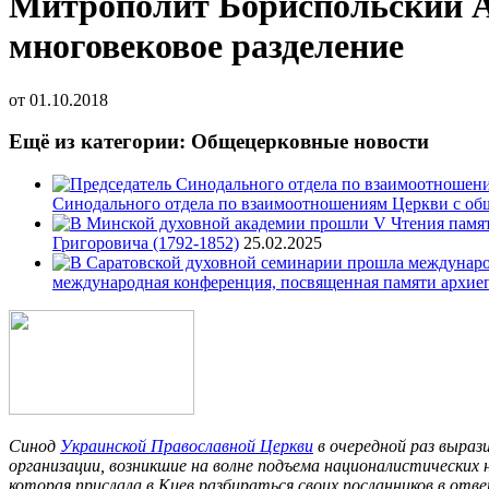
Митрополит Бориспольский А
многовековое разделение
от
01.10.2018
Ещё из категории: Общецерковные новости
Синодального отдела по взаимоотношениям Церкви с об
Григоровича (1792-1852)
25.02.2025
международная конференция, посвященная памяти архие
Синод
Украинской Православной Церкви
в очередной раз вырази
организации, возникшие на волне подъема националистических
которая прислала в Киев разбираться своих посланников в о