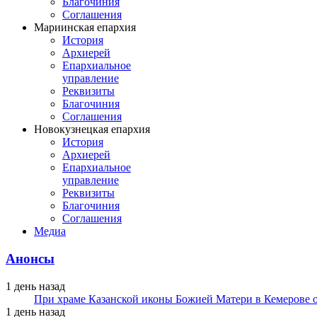
Благочиния
Соглашения
Мариинская епархия
История
Архиерей
Епархиальное
управление
Реквизиты
Благочиния
Соглашения
Новокузнецкая епархия
История
Архиерей
Епархиальное
управление
Реквизиты
Благочиния
Соглашения
Медиа
Анонсы
1 день назад
При храме Казанской иконы Божией Матери в Кемерове 
1 день назад