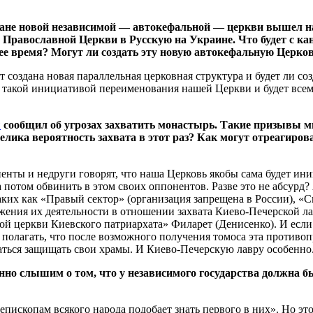
тране новой независимой — автокефальной — церкви вышел 
Православной Церкви в Русскую на Украине. Что будет с ка
е время? Могут ли создать эту новую автокефальную Церков
т создана новая параллельная церковная структура и будет ли со
с такой инициативой переименования нашей Церкви и будет все
ы
сообщил об угрозах захватить монастырь. Такие призывы м
елика вероятность захвата в этот раз? Как могут отреагиро
нты и недруги говорят, что наша Церковь якобы сама будет ини
 потом обвинить в этом своих оппонентов. Разве это не абсурд?
их как «Правый сектор» (организация запрещена в России), «Св
жения их деятельности в отношении захвата Киево-Печерской ла
ой церкви Киевского патриархата» Филарет (Денисенко). И если
 полагать, что после возможного получения томоса эта противо
аться защищать свои храмы. И Киево-Печерскую лавру особенно
о слышим о том, что у независимого государства должна бы
епископам всякого народа подобает знать первого в них». Но эт