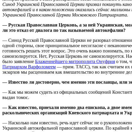
Синод Украинской Православной Церкви призвал покинуть ка
автокефалией и в каком положении оказались сейчас миллионы
Украинской Православной Церкви Московского Патриархата.
— Русская Православная Церковь, а за ней Украинская, м
ли это отказ от диалога по так называемой автокефалии?
— Синод Русской Православной Церкви не разорвал отношения 
одной стороны, свое принципиальное несогласие с неканоничес
готовность решать этот вопрос. Это очень важно понимать, по
самоизолируется. Нет, Русская Церковь не самоизолируется. Н
было заявление
Блаженнейшего митрополита Онуфрия
о том, 
Патриархом Варфоломеем
— прим. ТАСС), так как считаем их 
экзархов мы расцениваем как вмешательство во внутренние д
— Известно ли достоверно, чем именно эти посланцы, или э
— Как мы можем судить из официальных сообщений Константино
выдан томос.
— Как известно, приехали именно два епископа, а двое име
раскольнических организаций Киевского патриархата и Ук
— Насколько нам известно, речь идет сейчас не о рукоположе
Украинской автокефальной православной церкви. По крайней м