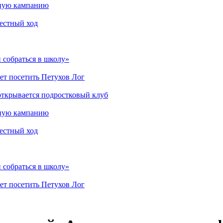
мную кампанию
рестный ход
 собраться в школу»
ет посетить Петухов Лог
открывается подростковый клуб
мную кампанию
рестный ход
 собраться в школу»
ет посетить Петухов Лог