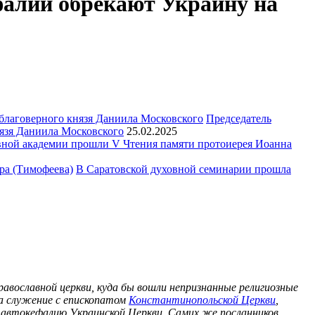
алии обрекают Украину на
Председатель
язя Даниила Московского
25.02.2025
ной академии прошли V Чтения памяти протоиерея Иоанна
В Саратовской духовной семинарии прошла
православной церкви, куда бы вошли непризнанные религиозные
ла служение с епископатом
Константинопольской Церкви
,
ь автокефалию Украинской Церкви. Самих же посланников