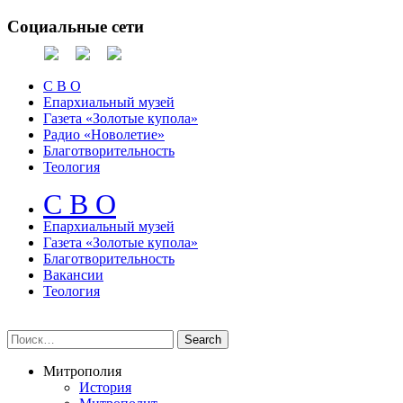
Социальные сети
С В О
Епархиальный музей
Газета «Золотые купола»
Радио «Новолетие»
Благотворительность
Теология
С В О
Епархиальный музeй
Газета «Золотые купола»
Благотворительность
Вакансии
Теология
Митрополия
История