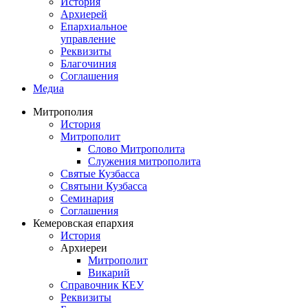
История
Архиерей
Епархиальное
управление
Реквизиты
Благочиния
Соглашения
Медиа
Митрополия
История
Митрополит
Слово Митрополита
Служения митрополита
Святые Кузбасса
Святыни Кузбасса
Семинария
Соглашения
Кемеровская епархия
История
Архиереи
Митрополит
Викарий
Справочник КЕУ
Реквизиты