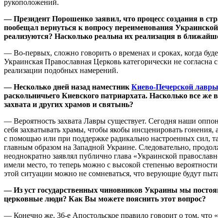
рукоположений.
— Президент Порошенко заявил, что процесс создания в с
пообещал вернуться к вопросу переименования Украинской 
реализуются? Насколько реальна их реализация в ближайше
— Во-первых, сложно говорить о временах и сроках, когда буде
Украинская Православная Церковь категорически не согласна 
реализации подобных намерений.
— Несколько дней назад наместник
Киево-Печерской лавр
раскольничьего Киевского патриархата. Насколько все же в
захвата и других храмов и святынь?
— Вероятность захвата Лавры существует. Сегодня наши оппоне
себя захватывать храмы, чтобы якобы инсценировать гонения, а
с помощью или при поддержке радикально настроенных сил, так
главным образом на Западной Украине. Следовательно, продол
неоднократно заявлял публично глава «Украинской православн
имели место, то теперь можно с высокой степенью вероятности
этой ситуации можно не сомневаться, что верующие будут пыт
— Из уст государственных чиновников Украины мы постоянн
церковные люди? Как Вы можете пояснить этот вопрос?
— Конечно же, 36-е Апостольское правило говорит о том, что «