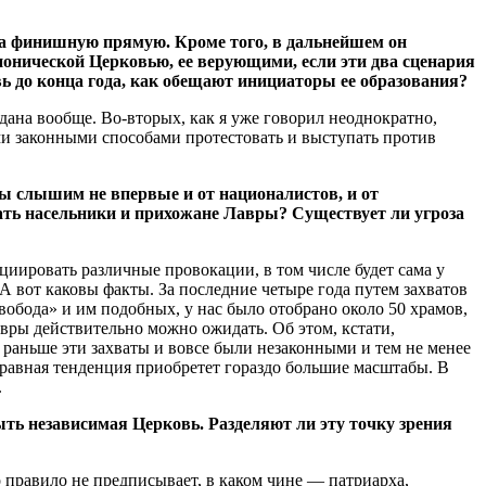
на финишную прямую. Кроме того, в дальнейшем он
нонической Церковью, ее верующими, если эти два сценария
ь до конца года, как обещают инициаторы ее образования?
здана вообще. Во-вторых, как я уже говорил неоднократно,
ми законными способами протестовать и выступать против
ы слышим не впервые и от националистов, и от
вать насельники и прихожане Лавры? Существует ли угроза
циировать различные провокации, в том числе будет сама у
 А вот каковы факты. За последние четыре года путем захватов
обода» и им подобных, у нас было отобрано около 50 храмов,
вры действительно можно ожидать. Об этом, кстати,
 раньше эти захваты и вовсе были незаконными и тем не менее
правная тенденция приобретет гораздо большие масштабы. В
.
ть независимая Церковь. Разделяют ли эту точку зрения
о правило не предписывает, в каком чине — патриарха,