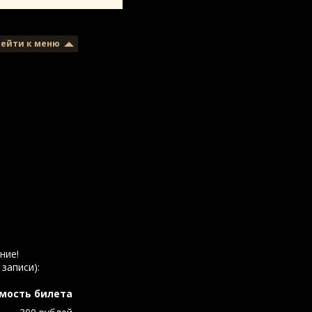
рейти к меню
ние!
записи):
мость билета