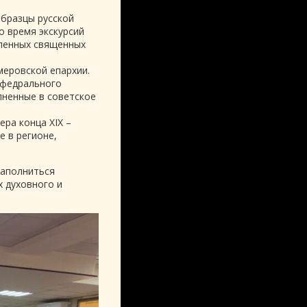
образцы русской
Во время экскурсий
вленных священных
меровской епархии.
афедрального
лненные в советское
ра конца XIX –
е в регионе,
наполниться
 духовного и