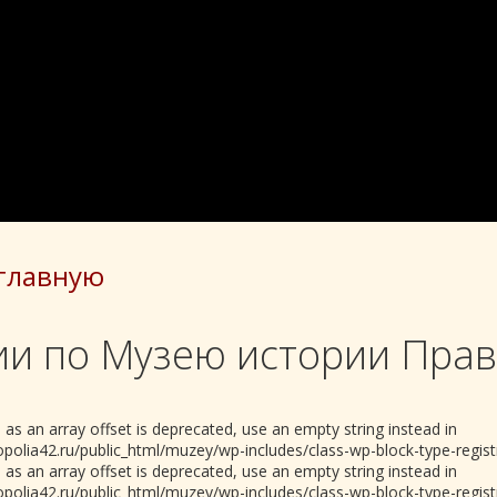
 главную
ии по Музею истории Пра
 as an array offset is deprecated, use an empty string instead in
olia42.ru/public_html/muzey/wp-includes/class-wp-block-type-registr
 as an array offset is deprecated, use an empty string instead in
olia42.ru/public_html/muzey/wp-includes/class-wp-block-type-registr