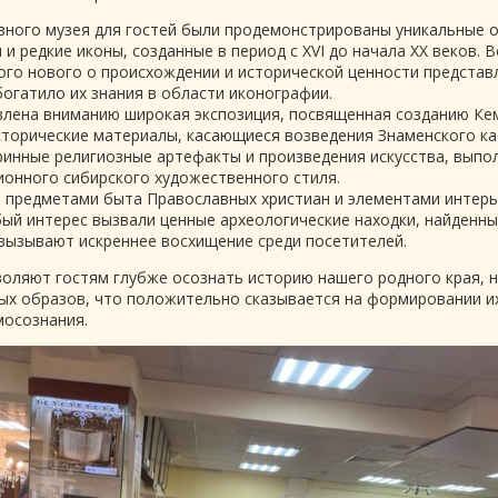
вного музея для гостей были продемонстрированы уникальные 
 и редкие иконы, созданные в период с XVI до начала XX веков. 
ного нового о происхождении и исторической ценности предста
огатило их знания в области иконографии.
влена вниманию широкая экспозиция, посвященная созданию Ке
сторические материалы, касающиеся возведения Знаменского к
ринные религиозные артефакты и произведения искусства, выпо
ионного сибирского художественного стиля.
 предметами быта Православных христиан и элементами интерье
бый интерес вызвали ценные археологические находки, найденны
вызывают искреннее восхищение среди посетителей.
воляют гостям глубже осознать историю нашего родного края, 
ых образов, что положительно сказывается на формировании их
мосознания.