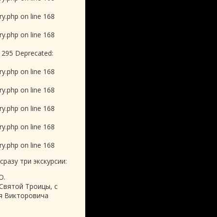
y.php on line 168
y.php on line 168
e 295 Deprecated:
y.php on line 168
y.php on line 168
y.php on line 168
y.php on line 168
y.php on line 168
разу три экскурсии:
О.
Святой Троицы, с
я Викторовича