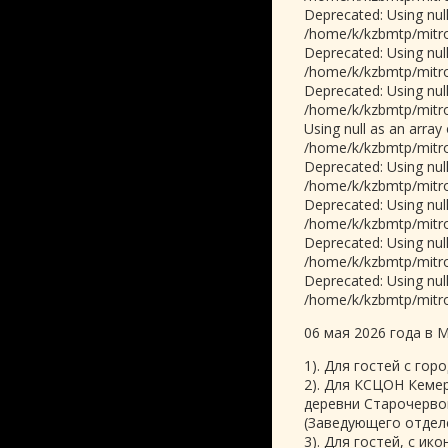
Deprecated: Using null
/home/k/kzbmtp/mitrop
Deprecated: Using null
/home/k/kzbmtp/mitrop
Deprecated: Using null
/home/k/kzbmtp/mitrop
Using null as an array
/home/k/kzbmtp/mitrop
Deprecated: Using null
/home/k/kzbmtp/mitrop
Deprecated: Using null
/home/k/kzbmtp/mitrop
Deprecated: Using null
/home/k/kzbmtp/mitrop
Deprecated: Using null
/home/k/kzbmtp/mitrop
06 мая 2026 года в 
1). Для гостей с го
2). Для КСЦОН Кеме
деревни Старочерв
(Заведующего отде
3). Для гостей, с и