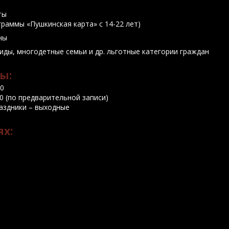
ты
ограммы «Пушкинская карта» с 14-22 лет)
ны
лиды, многодетные семьи и др. льготные категории граждан
ы:
00
:00 (по предварительной записи)
аздники – выходные
ях: