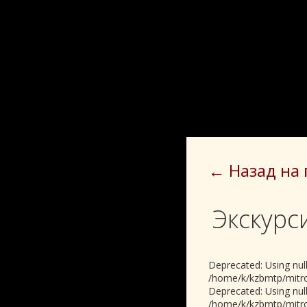
← Назад на
Экскурс
Deprecated: Using null
/home/k/kzbmtp/mitrop
Deprecated: Using null
/home/k/kzbmtp/mitrop