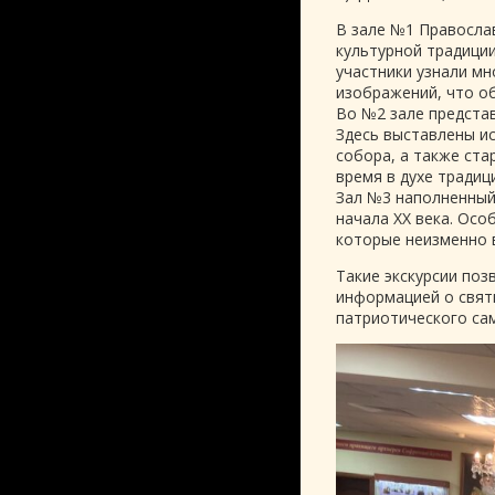
В зале №1 Правосла
культурной традиции
участники узнали м
изображений, что об
Во №2 зале предста
Здесь выставлены и
собора, а также ста
время в духе традиц
Зал №3 наполненный
начала XX века. Осо
которые неизменно 
Такие экскурсии поз
информацией о свят
патриотического са