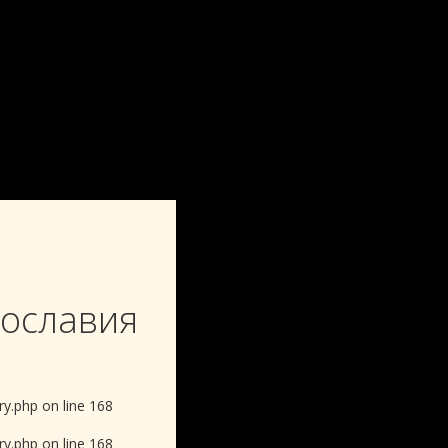
Музей истории Православия
вославия
y.php on line 168
y.php on line 168