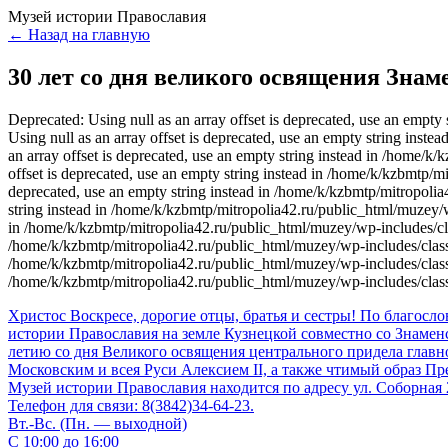
Музей истории Православия
← Назад на главную
30 лет со дня великого освящения Знам
Deprecated: Using null as an array offset is deprecated, use an empt
Using null as an array offset is deprecated, use an empty string ins
an array offset is deprecated, use an empty string instead in /home/
offset is deprecated, use an empty string instead in /home/k/kzbmtp/m
deprecated, use an empty string instead in /home/k/kzbmtp/mitropolia
string instead in /home/k/kzbmtp/mitropolia42.ru/public_html/muzey/wp
in /home/k/kzbmtp/mitropolia42.ru/public_html/muzey/wp-includes/clas
/home/k/kzbmtp/mitropolia42.ru/public_html/muzey/wp-includes/class-w
/home/k/kzbmtp/mitropolia42.ru/public_html/muzey/wp-includes/class-w
/home/k/kzbmtp/mitropolia42.ru/public_html/muzey/wp-includes/class
Христос Воскресе, дорогие отцы, братья и сестры! По благо
истории Православия на земле Кузнецкой совместно со Знамен
летию со дня Великого освящения центрального придела глав
Московским и всея Руси Алексием II, а также чтимый образ 
Музей истории Православия находится по адресу ул. Соборная 
Телефон для связи: 8(3842)34-64-23.
Вт.-Вс. (Пн. — выходной)
С 10:00 до 16:00