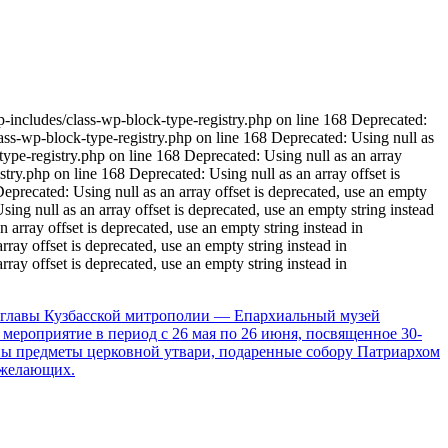
p-includes/class-wp-block-type-registry.php on line 168 Deprecated:
ass-wp-block-type-registry.php on line 168 Deprecated: Using null as
ype-registry.php on line 168 Deprecated: Using null as an array
try.php on line 168 Deprecated: Using null as an array offset is
precated: Using null as an array offset is deprecated, use an empty
ng null as an array offset is deprecated, use an empty string instead
rray offset is deprecated, use an empty string instead in
ay offset is deprecated, use an empty string instead in
ay offset is deprecated, use an empty string instead in
а, главы Кузбасской митрополии — Епархиальный музей
мероприятие в период с 26 мая по 26 июня, посвященное 30-
ны предметы церковной утвари, подаренные собору Патриархом
 желающих.