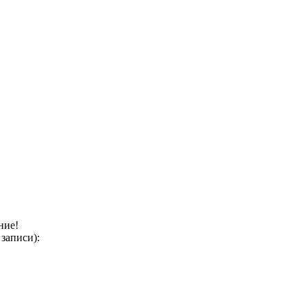
ние!
записи):