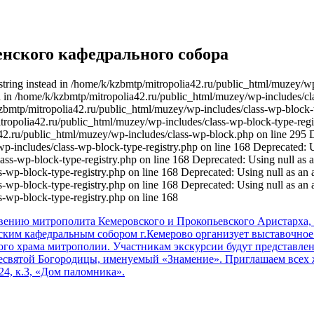
енского кафедрального собора
y string instead in /home/k/kzbmtp/mitropolia42.ru/public_html/muzey/w
tead in /home/k/kzbmtp/mitropolia42.ru/public_html/muzey/wp-includes/cl
k/kzbmtp/mitropolia42.ru/public_html/muzey/wp-includes/class-wp-block-t
itropolia42.ru/public_html/muzey/wp-includes/class-wp-block-type-regis
42.ru/public_html/muzey/wp-includes/class-wp-block.php on line 295 De
-includes/class-wp-block-type-registry.php on line 168 Deprecated: Usi
s-wp-block-type-registry.php on line 168 Deprecated: Using null as an a
p-block-type-registry.php on line 168 Deprecated: Using null as an arr
p-block-type-registry.php on line 168 Deprecated: Using null as an arr
-wp-block-type-registry.php on line 168
словению митрополита Кемеровского и Прокопьевского Аристарх
ским кафедральным собором г.Кемерово организует выставочное 
ного храма митрополии. Участникам экскурсии будут представле
Пресвятой Богородицы, именуемый «Знамение». Приглашаем всех
24, к.3, «Дом паломника».