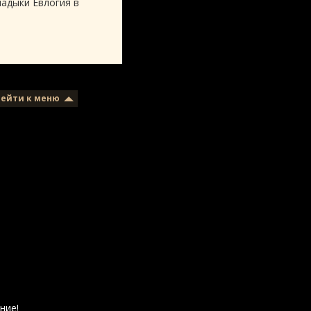
ладыки Евлогия в
рейти к меню
ние!