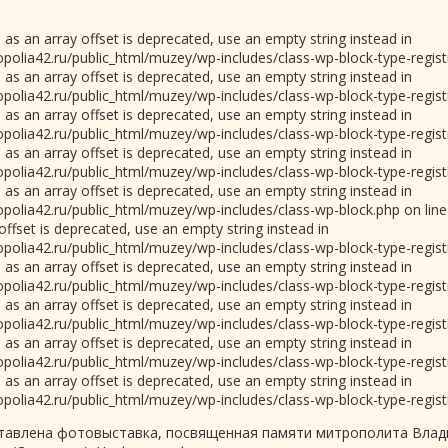
 as an array offset is deprecated, use an empty string instead in
olia42.ru/public_html/muzey/wp-includes/class-wp-block-type-registr
 as an array offset is deprecated, use an empty string instead in
olia42.ru/public_html/muzey/wp-includes/class-wp-block-type-registr
 as an array offset is deprecated, use an empty string instead in
olia42.ru/public_html/muzey/wp-includes/class-wp-block-type-registr
 as an array offset is deprecated, use an empty string instead in
olia42.ru/public_html/muzey/wp-includes/class-wp-block-type-registr
 as an array offset is deprecated, use an empty string instead in
olia42.ru/public_html/muzey/wp-includes/class-wp-block.php on lin
 offset is deprecated, use an empty string instead in
olia42.ru/public_html/muzey/wp-includes/class-wp-block-type-registr
 as an array offset is deprecated, use an empty string instead in
olia42.ru/public_html/muzey/wp-includes/class-wp-block-type-registr
 as an array offset is deprecated, use an empty string instead in
olia42.ru/public_html/muzey/wp-includes/class-wp-block-type-registr
 as an array offset is deprecated, use an empty string instead in
olia42.ru/public_html/muzey/wp-includes/class-wp-block-type-registr
 as an array offset is deprecated, use an empty string instead in
olia42.ru/public_html/muzey/wp-includes/class-wp-block-type-registr
ставлена фотовыставка, посвященная памяти митрополита Влад