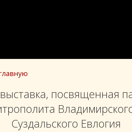
 главную
выставка, посвященная п
итрополита Владимирского
Суздальского Евлогия