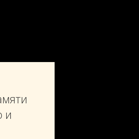
Музей истории Православия
амяти
 и