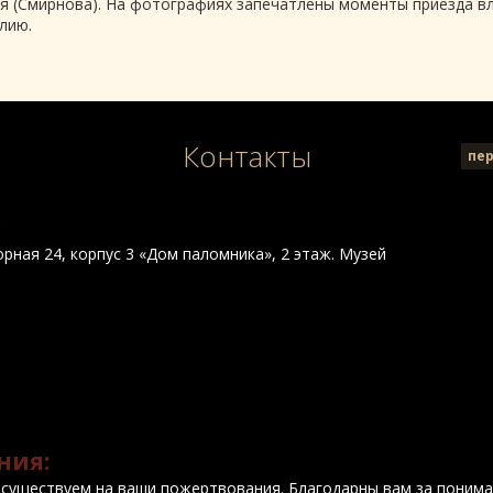
ия (Смирнова). На фотографиях запечатлены моменты приезда в
лию.
Контакты
пе
:
орная 24, корпус 3 «Дом паломника», 2 этаж. Музей
ния:
существуем на ваши пожертвования. Благодарны вам за понима