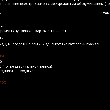
 посещение всех трех залов с экскурсионным обслуживанием (по 
н
Стои
ты
ограммы «Пушкинская карта» с 14-22 лет)
ны
лиды, многодетные семьи и др. льготные категории граждан
ы:
00
:00 (по предварительной записи)
аздники – выходные
ях: