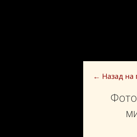
← Назад на
Фото
м