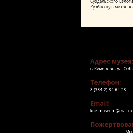
Суздальского Евлог
Кузбасскую митропо
Адрес музея
г. Кемерово, ул. Соб
Телефон:
8 (384-2) 34-64-23
Email:
kne-museum@mail.ru
Пожертвова
Мы 