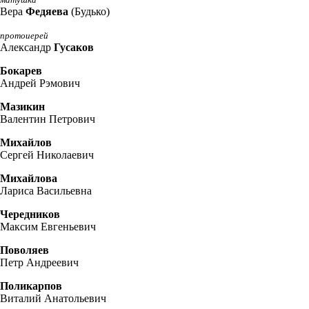
матушка
Вера
Федяева
(Будько)
протоиерей
Александр
Гусаков
Бокарев
Андрей Рэмович
Мазикин
Валентин Петрович
Михайлов
Сергей Николаевич
Михайлова
Лариса Васильевна
Чередников
Максим Евгеньевич
Поволяев
Петр Андреевич
Поликарпов
Виталий Анатольевич