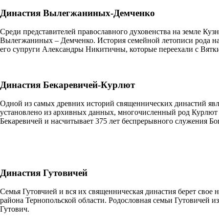
Династия Вылегжаниных-Демченко
Среди представителей православного духовенства на земле Кузн
Вылегжаниных – Демченко. История семейной летописи рода н
его супруги Александры Никитичны, которые переехали с Вятки
Династия Бекаревичей-Курлют
Одной из самых древних историй священнических династий явл
установлено из архивных данных, многочисленный род Курлют 
Бекаревичей и насчитывает 375 лет беспрерывного служения Бог
Династия Гутовичей
Семья Гутовчией и вся их священническая династия берет свое 
района Тернопольской области. Родословная семьи Гутовичей изв
Гутович.