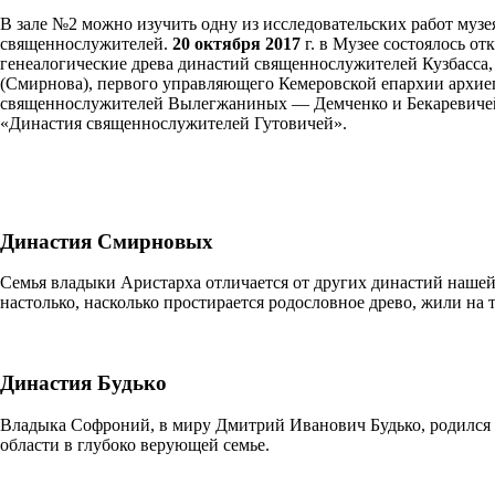
В зале №2 можно изучить одну из исследовательских работ музе
священнослужителей.
20 октября 2017
г. в Музее состоялось о
генеалогические древа династий священнослужителей Кузбасса,
(Смирнова), первого управляющего Кемеровской епархии архие
священнослужителей Вылегжаниных — Демченко и Бекаревич
«Династия священнослужителей Гутовичей».
Династия Смирновых
Семья владыки Аристарха отличается от других династий нашей 
настолько, насколько простирается родословное древо, жили на
Династия Будько
Владыка Софроний, в миру Дмитрий Иванович Будько, родился 3
области в глубоко верующей семье.