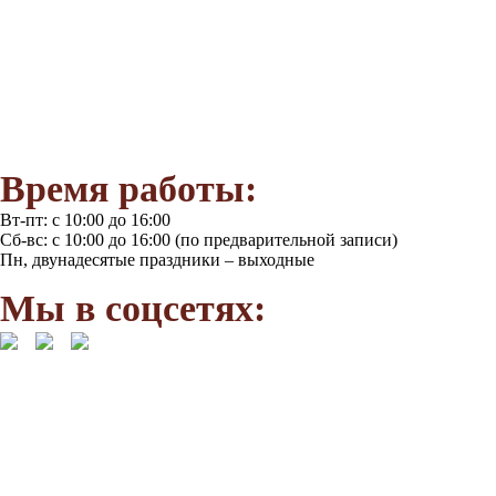
Категория граждан
Взрослые
Школьники и студенты
(в т.ч. участники программы «Пушкинская карта» с 14-22 лет)
Пенсионеры, ветераны
Дети до 7 лет, инвалиды, многодетные семьи и др. льготные ка
Время работы:
Вт-пт: с 10:00 до 16:00
Сб-вс: с 10:00 до 16:00 (по предварительной записи)
Пн, двунадесятые праздники – выходные
Мы в соцсетях: