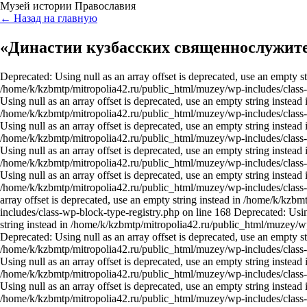
Музей истории Православия
← Назад на главную
«Династии кузбасских священнослужит
Deprecated: Using null as an array offset is deprecated, use an empty st
/home/k/kzbmtp/mitropolia42.ru/public_html/muzey/wp-includes/class-
Using null as an array offset is deprecated, use an empty string instead 
/home/k/kzbmtp/mitropolia42.ru/public_html/muzey/wp-includes/class-
Using null as an array offset is deprecated, use an empty string instead 
/home/k/kzbmtp/mitropolia42.ru/public_html/muzey/wp-includes/class-
Using null as an array offset is deprecated, use an empty string instead 
/home/k/kzbmtp/mitropolia42.ru/public_html/muzey/wp-includes/class-
Using null as an array offset is deprecated, use an empty string instead 
/home/k/kzbmtp/mitropolia42.ru/public_html/muzey/wp-includes/class-
array offset is deprecated, use an empty string instead in /home/k/kz
includes/class-wp-block-type-registry.php on line 168 Deprecated: Using
string instead in /home/k/kzbmtp/mitropolia42.ru/public_html/muzey/wp
Deprecated: Using null as an array offset is deprecated, use an empty st
/home/k/kzbmtp/mitropolia42.ru/public_html/muzey/wp-includes/class-
Using null as an array offset is deprecated, use an empty string instead 
/home/k/kzbmtp/mitropolia42.ru/public_html/muzey/wp-includes/class-
Using null as an array offset is deprecated, use an empty string instead 
/home/k/kzbmtp/mitropolia42.ru/public_html/muzey/wp-includes/class-