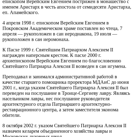
епископом Верейским Евгением пострижен в монашество с
именем Аристарх в честь апостола от семидесяти Аристарха,
еп. Апамейского.
4 апреля 1998 г. епископом Верейским Евгением в
Покровском Академическом храме поставлен во чтеца, 7
апреля — рукоположен в сан иеродиакона, 19 июля —
рукоположен в сан иеромонаха.
К Пасхе 1999 г. Святейшим Патриархом Алексием II
награжден наперсным крестом. К пасхе 2000 г.
архиепископом Верейским Евгением по благословению
Святейшего Патриарха Алексия II возведен в сан игумена.
Преподавал и занимался административной работой в
качестве старшего помощника проректора МДАиС до июня
2001 г., когда указом Святейшего Патриарха Алексия II был
переведен на послушание в Троице-Сергиеву лавру. Являясь
насельником лавры, нес послушание руководителя
архитектурного отдела Патриаршего архитектурно-
реставрационного центра, а затем заместителя эконома
обители.
8 октября 2002 г. указом Святейшего Патриарха Алексия II
назначен келарем объединенного хозяйства лавры и
Московских духовных школ.