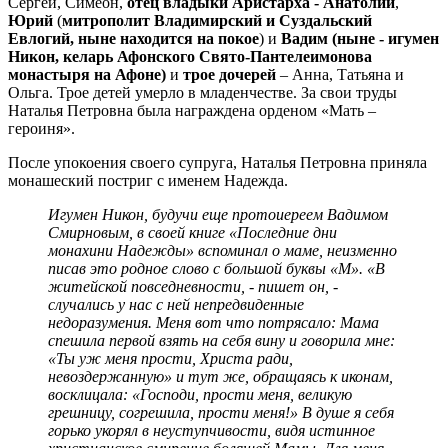
Сергей, Симеон,
отец владыки Аристарха - Анатолий
,
Юрий
(
митрополит Владимирский и Суздальский
Евлогий, ныне находится на покое
) и
Вадим (ныне - игумен
Никон, келарь Афонского Свято-Пантелеимонова
монастыря на Афоне)
и
трое дочерей
– Анна, Татьяна и
Ольга. Трое детей умерло в младенчестве. За свои труды
Наталья Петровна была награждена орденом «Мать –
героиня».
После упокоения своего супруга, Наталья Петровна приняла
монашеский постриг с именем Надежда.
Игумен Никон, будучи еще протоиереем Вадимом
Смирновым, в своей книге «Последние дни
монахини Надежды» вспоминал о маме, неизменно
писав это родное слово с большой буквы «М». «В
житейской повседневности, - пишет он, -
случались у нас с ней непредвиденные
недоразумения. Меня вот что потрясало: Мама
спешила первой взять на себя вину и говорила мне:
«Ты уж меня прости, Христа ради,
невоздержанную» и тут же, обращаясь к иконам,
восклицала: «Господи, прости меня, великую
грешницу, согрешила, прости меня!» В душе я себя
горько укорял в неуступчивости, видя истинное