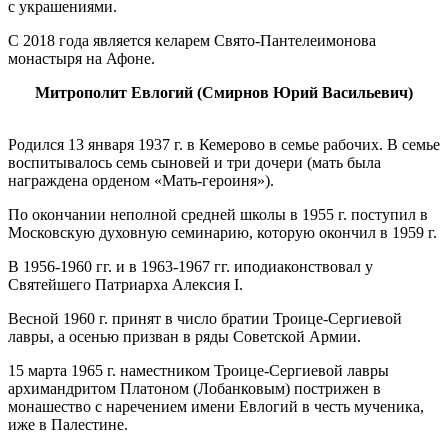
с украшениями.
С 2018 года является келарем Свято-Пантелеимонова
монастыря на Афоне.
Митрополит Евлогий (Смирнов Юрий Васильевич)
Родился 13 января 1937 г. в Кемерово в семье рабочих. В семье
воспитывалось семь сыновей и три дочери (мать была
награждена орденом «Мать-героиня»).
По окончании неполной средней школы в 1955 г. поступил в
Московскую духовную семинарию, которую окончил в 1959 г.
В 1956-1960 гг. и в 1963-1967 гг. иподиаконствовал у
Святейшего Патриарха Алексия I.
Весной 1960 г. принят в число братии Троице-Сергиевой
лавры, а осенью призван в ряды Советской Армии.
15 марта 1965 г. наместником Троице-Сергиевой лавры
архимандритом Платоном (Лобанковым) пострижен в
монашество с наречением имени Евлогий в честь мученика,
иже в Палестине.