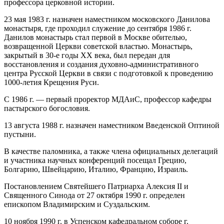
профессора церковной истории.
23 мая 1983 г. назначен наместником московского Данилова
монастыря, где проходил служение до сентября 1986 г.
Данилов монастырь стал первой в Москве обителью,
возвращенной Церкви советской властью. Монастырь,
закрытый в 30-е годы XX века, был передан для
восстановления и создания духовно-административного
центра Русской Церкви в связи с подготовкой к проведению
1000-летия Крещения Руси.
С 1986 г. — первый проректор МДАиС, профессор кафедры
пастырского богословия.
13 августа 1988 г. назначен наместником Введенской Оптиной
пустыни.
В качестве паломника, а также члена официальных делегаций
и участника научных конференций посещал Грецию,
Болгарию, Швейцарию, Италию, Францию, Израиль.
Постановлением Святейшего Патриарха Алексия II и
Священного Синода от 27 октября 1990 г. определен
епископом Владимирским и Суздальским.
10 ноября 1990 г. в Успенском кафедральном соборе г.