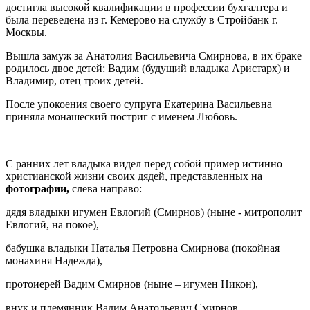
достигла высокой квалификации в профессии бухгалтера и
была переведена из г. Кемерово на службу в Стройбанк г.
Москвы.
Вышла замуж за Анатолия Васильевича Смирнова, в их браке
родилось двое детей: Вадим (будущий владыка Аристарх) и
Владимир, отец троих детей.
После упокоения своего супруга Екатерина Васильевна
приняла монашеский постриг с именем Любовь.
С ранних лет владыка видел перед собой пример истинно
христианской жизни своих дядей, представленных на
фотографии,
слева направо:
дядя владыки игумен Евлогий (Смирнов) (ныне - митрополит
Евлогий, на покое),
бабушка владыки Наталья Петровна Смирнова (покойная
монахиня Надежда),
протоиерей Вадим Смирнов (ныне – игумен Никон),
внук и племянник Вадим Анатольевич Смирнов.