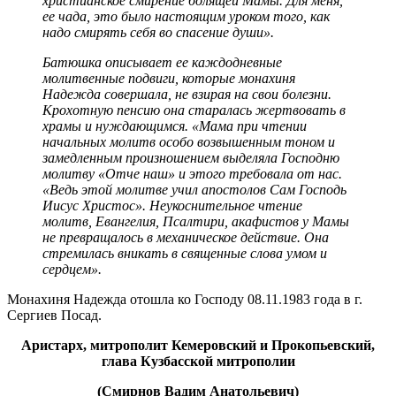
христианское смирение болящей Мамы. Для меня,
ее чада, это было настоящим уроком того, как
надо смирять себя во спасение души».
Батюшка описывает ее каждодневные
молитвенные подвиги, которые монахиня
Надежда совершала, не взирая на свои болезни.
Крохотную пенсию она старалась жертвовать в
храмы и нуждающимся. «Мама при чтении
начальных молитв особо возвышенным тоном и
замедленным произношением выделяла Господню
молитву «Отче наш» и этого требовала от нас.
«Ведь этой молитве учил апостолов Сам Господь
Иисус Христос». Неукоснительное чтение
молитв, Евангелия, Псалтири, акафистов у Мамы
не превращалось в механическое действие. Она
стремилась вникать в священные слова умом и
сердцем».
Монахиня Надежда отошла ко Господу 08.11.1983 года в г.
Сергиев Посад.
Аристарх, митрополит Кемеровский и Прокопьевский,
глава Кузбасской митрополии
(Смирнов Вадим Анатольевич)