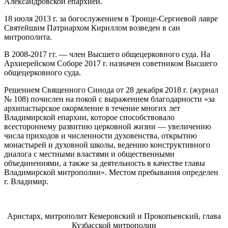
Александровской епархией.
18 июля 2013 г. за богослужением в Троице-Сергиевой лавре
Святейшим Патриархом Кириллом возведен в сан
митрополита.
В 2008-2017 гг. — член Высшего общецерковного суда. На
Архиерейском Соборе 2017 г. назначен советником Высшего
общецерковного суда.
Решением Священного Синода от 28 декабря 2018 г. (журнал
№ 108) почислен на покой с выражением благодарности «за
архипастырское окормление в течение многих лет
Владимирской епархии, которое способствовало
всестороннему развитию церковной жизни — увеличению
числа приходов и численности духовенства, открытию
монастырей и духовной школы, ведению конструктивного
диалога с местными властями и общественными
объединениями, а также за деятельность в качестве главы
Владимирской митрополии». Местом пребывания определен
г. Владимир.
Аристарх, митрополит Кемеровский и Прокопьевский, глава
Кузбасской митрополии