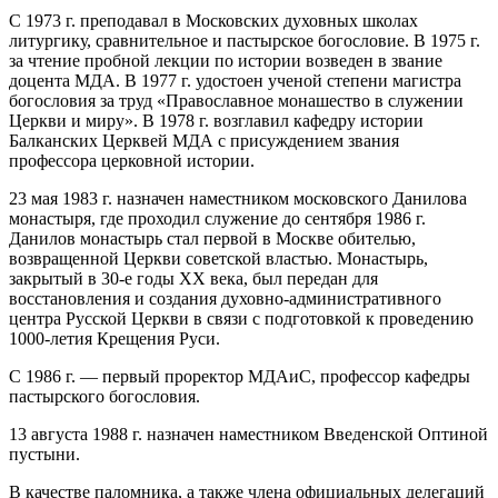
С 1973 г. преподавал в Московских духовных школах
литургику, сравнительное и пастырское богословие. В 1975 г.
за чтение пробной лекции по истории возведен в звание
доцента МДА. В 1977 г. удостоен ученой степени магистра
богословия за труд «Православное монашество в служении
Церкви и миру». В 1978 г. возглавил кафедру истории
Балканских Церквей МДА с присуждением звания
профессора церковной истории.
23 мая 1983 г. назначен наместником московского Данилова
монастыря, где проходил служение до сентября 1986 г.
Данилов монастырь стал первой в Москве обителью,
возвращенной Церкви советской властью. Монастырь,
закрытый в 30-е годы XX века, был передан для
восстановления и создания духовно-административного
центра Русской Церкви в связи с подготовкой к проведению
1000-летия Крещения Руси.
С 1986 г. — первый проректор МДАиС, профессор кафедры
пастырского богословия.
13 августа 1988 г. назначен наместником Введенской Оптиной
пустыни.
В качестве паломника, а также члена официальных делегаций