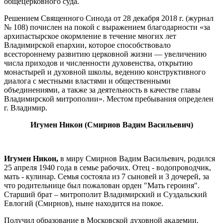
общецерковного суда.
Решением Священного Синода от 28 декабря 2018 г. (журнал
№ 108) почислен на покой с выражением благодарности «за
архипастырское окормление в течение многих лет
Владимирской епархии, которое способствовало
всестороннему развитию церковной жизни — увеличению
числа приходов и численности духовенства, открытию
монастырей и духовной школы, ведению конструктивного
диалога с местными властями и общественными
объединениями, а также за деятельность в качестве главы
Владимирской митрополии». Местом пребывания определен
г. Владимир.
Игумен Никон (Смирнов Вадим Васильевич)
Игумен Никон,
в миру Смирнов Вадим Васильевич, родился
25 апреля 1940 года в семье рабочих. Отец - водопроводчик,
мать - кулинар. Семья состояла из 7 сыновей и 3 дочерей, за
что родительнице был пожалован орден "Мать героиня".
Старший брат – митрополит Владимирский и Суздальский
Евлогий (Смирнов), ныне находится на покое.
Получил образование в Московской духовной академии.