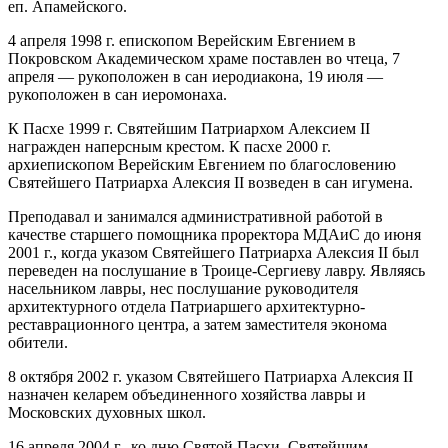
еп. Апамейского.
4 апреля 1998 г. епископом Верейским Евгением в
Покровском Академическом храме поставлен во чтеца, 7
апреля — рукоположен в сан иеродиакона, 19 июля —
рукоположен в сан иеромонаха.
К Пасхе 1999 г. Святейшим Патриархом Алексием II
награжден наперсным крестом. К пасхе 2000 г.
архиепископом Верейским Евгением по благословению
Святейшего Патриарха Алексия II возведен в сан игумена.
Преподавал и занимался административной работой в
качестве старшего помощника проректора МДАиС до июня
2001 г., когда указом Святейшего Патриарха Алексия II был
переведен на послушание в Троице-Сергиеву лавру. Являясь
насельником лавры, нес послушание руководителя
архитектурного отдела Патриаршего архитектурно-
реставрационного центра, а затем заместителя эконома
обители.
8 октября 2002 г. указом Святейшего Патриарха Алексия II
назначен келарем объединенного хозяйства лавры и
Московских духовных школ.
16 апреля 2004 г., ко дню Святой Пасхи, Святейшим