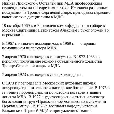
Иринея Лионского». Оставлен при МДА профессорским
стипендиатом на кафедре гомилетики. Исполнял различные
послушания в Троице-Сергиевой лавре, преподавал церковно-
канонические дисциплины в МДС.
19 октября 1969 г. в Богоявленском кафедральном соборе в
Москве Святейшим Патриархом Алексием I рукоположен во
иеромонаха.
В 1967 г. назначен помощником, в 1969 г. — старшим
помощником инспектора МДА.
7 апреля 1970 г. возведен в сан игумена. В 1972-1983 гг.
исполнял послушание эконома объединенного хозяйства
Троице-Сергиевой лавры и МДА.
7 апреля 1973 г. возведен в сан архимандрита.
С 1973 г. преподавал в Московских духовных школах
литургику, сравнительное и пастырское богословие. В 1975 г.
за чтение пробной лекции по истории возведен в звание
доцента МДА. В 1977 г. удостоен ученой степени магистра
богословия за труд «Православное монашество в служении
Церкви и миру». В 1978 г. возглавил кафедру истории
Балканских Церквей МДА с присуждением звания