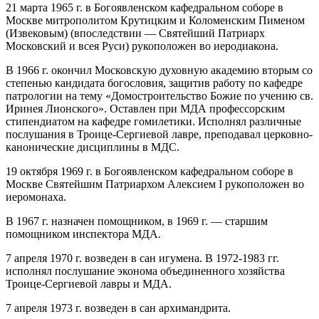
21 марта 1965 г. в Богоявленском кафедральном соборе в
Москве митрополитом Крутицким и Коломенским Пименом
(Извековым) (впоследствии — Святейший Патриарх
Московский и всея Руси) рукоположен во иеродиакона.
В 1966 г. окончил Московскую духовную академию вторым со
степенью кандидата богословия, защитив работу по кафедре
патрологии на тему «Домостроительство Божие по учению св.
Иринея Лионского». Оставлен при МДА профессорским
стипендиатом на кафедре гомилетики. Исполнял различные
послушания в Троице-Сергиевой лавре, преподавал церковно-
канонические дисциплины в МДС.
19 октября 1969 г. в Богоявленском кафедральном соборе в
Москве Святейшим Патриархом Алексием I рукоположен во
иеромонаха.
В 1967 г. назначен помощником, в 1969 г. — старшим
помощником инспектора МДА.
7 апреля 1970 г. возведен в сан игумена. В 1972-1983 гг.
исполнял послушание эконома объединенного хозяйства
Троице-Сергиевой лавры и МДА.
7 апреля 1973 г. возведен в сан архимандрита.