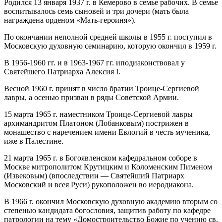
Родился 13 января 1937 г. в Кемерово в семье рабочих. В семье
воспитывалось семь сыновей и три дочери (мать была
награждена орденом «Мать-героиня»).
По окончании неполной средней школы в 1955 г. поступил в
Московскую духовную семинарию, которую окончил в 1959 г.
В 1956-1960 гг. и в 1963-1967 гг. иподиаконствовал у
Святейшего Патриарха Алексия I.
Весной 1960 г. принят в число братии Троице-Сергиевой
лавры, а осенью призван в ряды Советской Армии.
15 марта 1965 г. наместником Троице-Сергиевой лавры
архимандритом Платоном (Лобанковым) пострижен в
монашество с наречением имени Евлогий в честь мученика,
иже в Палестине.
21 марта 1965 г. в Богоявленском кафедральном соборе в
Москве митрополитом Крутицким и Коломенским Пименом
(Извековым) (впоследствии — Святейший Патриарх
Московский и всея Руси) рукоположен во иеродиакона.
В 1966 г. окончил Московскую духовную академию вторым со
степенью кандидата богословия, защитив работу по кафедре
патрологии на тему «Домостроительство Божие по учению св.