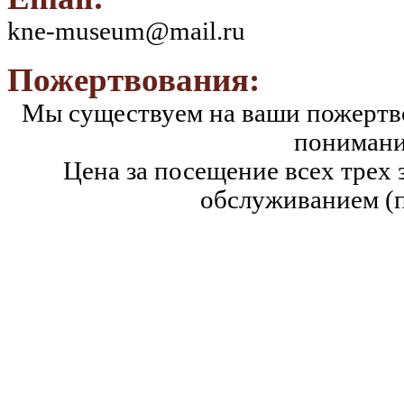
kne-museum@mail.ru
Пожертвования:
Мы существуем на ваши пожертво
понимани
Цена за посещение всех трех 
обслуживанием (п
Категория граждан
Взрослые
Школьники и студенты
(в т.ч. участники программы «Пушкинская карта» с 14-22 лет)
Пенсионеры, ветераны
Дети до 7 лет, инвалиды, многодетные семьи и др. льготные к