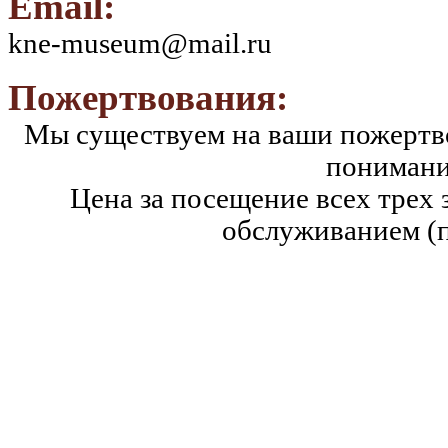
Email:
kne-museum@mail.ru
Пожертвования:
Мы существуем на ваши пожертво
понимани
Цена за посещение всех трех 
обслуживанием (п
Категория граждан
Взрослые
Школьники и студенты
(в т.ч. участники программы «Пушкинская карта» с 14-22 лет)
Пенсионеры, ветераны
Дети до 7 лет, инвалиды, многодетные семьи и др. льготные к