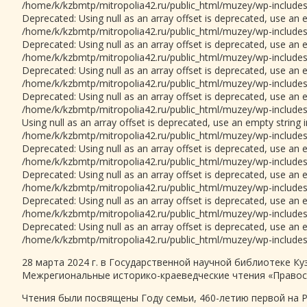
/home/k/kzbmtp/mitropolia42.ru/public_html/muzey/wp-includes/
Deprecated: Using null as an array offset is deprecated, use an e
/home/k/kzbmtp/mitropolia42.ru/public_html/muzey/wp-includes/
Deprecated: Using null as an array offset is deprecated, use an e
/home/k/kzbmtp/mitropolia42.ru/public_html/muzey/wp-includes/
Deprecated: Using null as an array offset is deprecated, use an e
/home/k/kzbmtp/mitropolia42.ru/public_html/muzey/wp-includes/
Deprecated: Using null as an array offset is deprecated, use an e
/home/k/kzbmtp/mitropolia42.ru/public_html/muzey/wp-includes/
Using null as an array offset is deprecated, use an empty string 
/home/k/kzbmtp/mitropolia42.ru/public_html/muzey/wp-includes/
Deprecated: Using null as an array offset is deprecated, use an e
/home/k/kzbmtp/mitropolia42.ru/public_html/muzey/wp-includes/
Deprecated: Using null as an array offset is deprecated, use an e
/home/k/kzbmtp/mitropolia42.ru/public_html/muzey/wp-includes/
Deprecated: Using null as an array offset is deprecated, use an e
/home/k/kzbmtp/mitropolia42.ru/public_html/muzey/wp-includes/
Deprecated: Using null as an array offset is deprecated, use an e
/home/k/kzbmtp/mitropolia42.ru/public_html/muzey/wp-includes/
28 марта 2024 г. в Государственной научной библиотеке Куз
Межрегиональные историко-краеведческие чтения «Правосл
Чтения были посвящены Году семьи, 460-летию первой на 