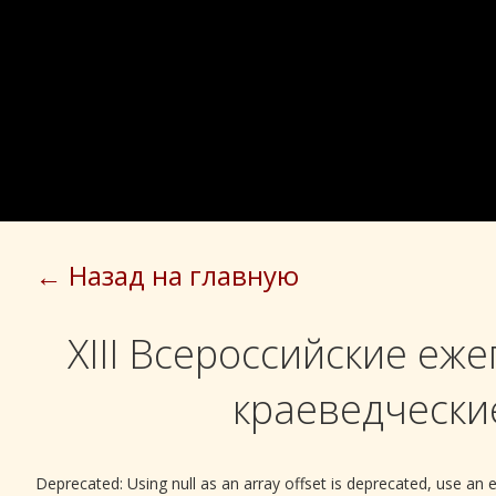
← Назад на главную
XIII Всероссийские еж
краеведчески
Deprecated: Using null as an array offset is deprecated, use an e