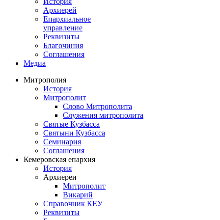
История
Архиерей
Епархиальное
управление
Реквизиты
Благочиния
Соглашения
Медиа
Митрополия
История
Митрополит
Слово Митрополита
Служения митрополита
Святые Кузбасса
Святыни Кузбасса
Семинария
Соглашения
Кемеровская епархия
История
Архиереи
Митрополит
Викарий
Справочник КЕУ
Реквизиты