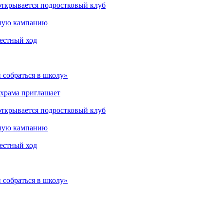
открывается подростковый клуб
мную кампанию
рестный ход
 собраться в школу»
 храма приглашает
открывается подростковый клуб
мную кампанию
рестный ход
 собраться в школу»