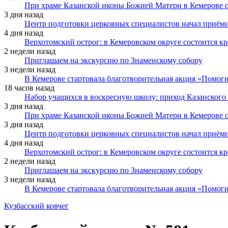
При храме Казанской иконы Божией Матери в Кемерове 
3 дня назад
Центр подготовки церковных специалистов начал приё
4 дня назад
Верхотомский острог: в Кемеровском округе состоится к
2 недели назад
Приглашаем на экскурсию по Знаменскому собору
3 недели назад
В Кемерове стартовала благотворительная акция «Помоги
18 часов назад
Набор учащихся в воскресную школу: приход Казанского
3 дня назад
При храме Казанской иконы Божией Матери в Кемерове 
3 дня назад
Центр подготовки церковных специалистов начал приё
4 дня назад
Верхотомский острог: в Кемеровском округе состоится к
2 недели назад
Приглашаем на экскурсию по Знаменскому собору
3 недели назад
В Кемерове стартовала благотворительная акция «Помоги
Кузбасский ковчег