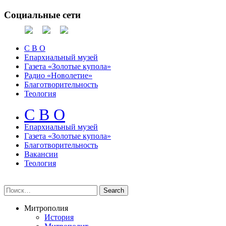
Социальные сети
С В О
Епархиальный музей
Газета «Золотые купола»
Радио «Новолетие»
Благотворительность
Теология
С В О
Епархиальный музeй
Газета «Золотые купола»
Благотворительность
Вакансии
Теология
Митрополия
История