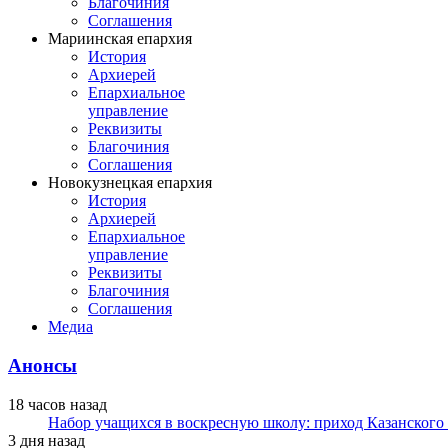
Благочиния
Соглашения
Мариинская епархия
История
Архиерей
Епархиальное
управление
Реквизиты
Благочиния
Соглашения
Новокузнецкая епархия
История
Архиерей
Епархиальное
управление
Реквизиты
Благочиния
Соглашения
Медиа
Анонсы
18 часов назад
Набор учащихся в воскресную школу: приход Казанского
3 дня назад