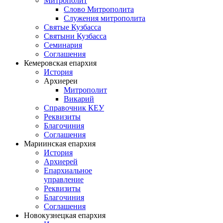
Митрополит
Слово Митрополита
Служения митрополита
Святые Кузбасса
Святыни Кузбасса
Семинария
Соглашения
Кемеровская епархия
История
Архиереи
Митрополит
Викарий
Справочник КЕУ
Реквизиты
Благочиния
Соглашения
Мариинская епархия
История
Архиерей
Епархиальное
управление
Реквизиты
Благочиния
Соглашения
Новокузнецкая епархия