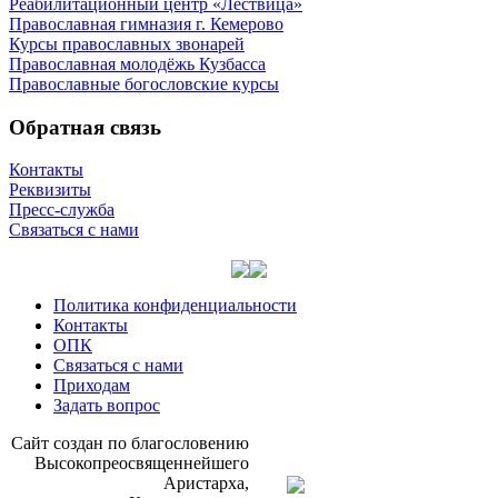
Реабилитационный центр «Лествица»
Православная гимназия г. Кемерово
Курсы православных звонарей
Православная молодёжь Кузбасса
Православные богословские курсы
Обратная связь
Контакты
Реквизиты
Пресс-служба
Связаться с нами
Политика конфиденциальности
Контакты
ОПК
Связаться с нами
Приходам
Задать вопрос
Сайт со­здан по бла­го­сло­ве­нию
Вы­со­ко­прео­свя­щен­ней­ше­го
Ари­стар­ха,