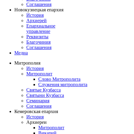
Соглашения
Новокузнецкая епархия
История
Архиерей
Епархиальное
управление
Реквизиты
Благочиния
Соглашения
Медиа
Митрополия
История
Митрополит
Слово Митрополита
Служения митрополита
Святые Кузбасса
Святыни Кузбасса
Семинария
Соглашения
Кемеровская епархия
История
Архиереи
Митрополит
Викарий