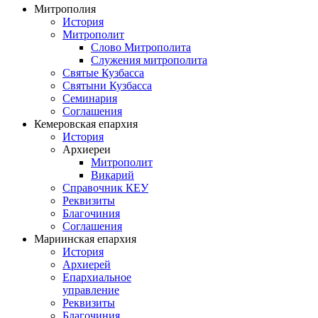
Митрополия
История
Митрополит
Слово Митрополита
Служения митрополита
Святые Кузбасса
Святыни Кузбасса
Семинария
Соглашения
Кемеровская епархия
История
Архиереи
Митрополит
Викарий
Справочник КЕУ
Реквизиты
Благочиния
Соглашения
Мариинская епархия
История
Архиерей
Епархиальное
управление
Реквизиты
Благочиния