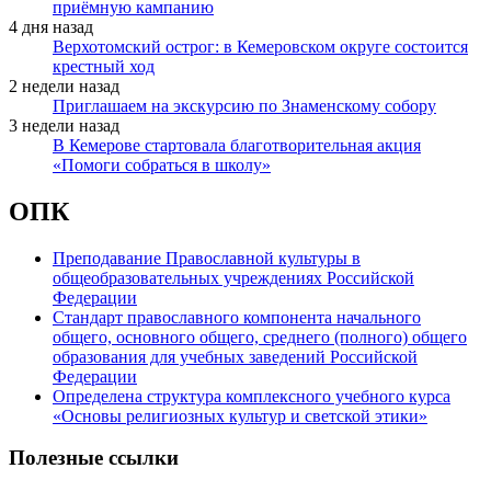
приёмную кампанию
4 дня назад
Верхотомский острог: в Кемеровском округе состоится
крестный ход
2 недели назад
Приглашаем на экскурсию по Знаменскому собору
3 недели назад
В Кемерове стартовала благотворительная акция
«Помоги собраться в школу»
ОПК
Преподавание Православной культуры в
общеобразовательных учреждениях Российской
Федерации
Стандарт православного компонента начального
общего, основного общего, среднего (полного) общего
образования для учебных заведений Российской
Федерации
Определена структура комплексного учебного курса
«Основы религиозных культур и светской этики»
Полезные ссылки