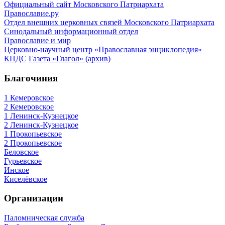
Официальный сайт Московского Патриархата
Православие.ру
Отдел внешних церковных связей Московского Патриархата
Синодальный информационный отдел
Православие и мир
Церковно-научный центр «Православная энциклопедия»
КПДС
Газета «Глагол» (архив)
Благочиния
1 Кемеровское
2 Кемеровское
1 Ленинск-Кузнецкое
2 Ленинск-Кузнецкое
1 Прокопьевское
2 Прокопьевское
Беловское
Гурьевское
Инское
Киселёвское
Организации
Паломническая служба