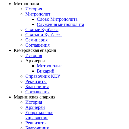
Митрополия
История
Митрополит
Слово Митрополита
Служения митрополита
Святые Кузбасса
Святыни Кузбасса
Семинария
Соглашения
Кемеровская епархия
История
Архиереи
Митрополит
Викарий
Справочник КЕУ
Реквизиты
Благочиния
Соглашения
Мариинская епархия
История
Архиерей
Епархиальное
управление
Реквизиты
Благочиния