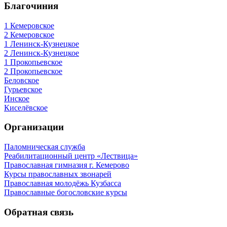
Благочиния
1 Кемеровское
2 Кемеровское
1 Ленинск-Кузнецкое
2 Ленинск-Кузнецкое
1 Прокопьевское
2 Прокопьевское
Беловское
Гурьевское
Инское
Киселёвское
Организации
Паломническая служба
Реабилитационный центр «Лествица»
Православная гимназия г. Кемерово
Курсы православных звонарей
Православная молодёжь Кузбасса
Православные богословские курсы
Обратная связь