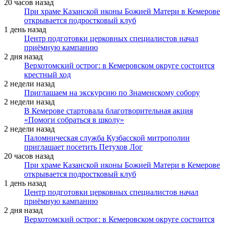
20 часов назад
При храме Казанской иконы Божией Матери в Кемерове
открывается подростковый клуб
1 день назад
Центр подготовки церковных специалистов начал
приёмную кампанию
2 дня назад
Верхотомский острог: в Кемеровском округе состоится
крестный ход
2 недели назад
Приглашаем на экскурсию по Знаменскому собору
2 недели назад
В Кемерове стартовала благотворительная акция
«Помоги собраться в школу»
2 недели назад
Паломническая служба Кузбасской митрополии
приглашает посетить Петухов Лог
20 часов назад
При храме Казанской иконы Божией Матери в Кемерове
открывается подростковый клуб
1 день назад
Центр подготовки церковных специалистов начал
приёмную кампанию
2 дня назад
Верхотомский острог: в Кемеровском округе состоится