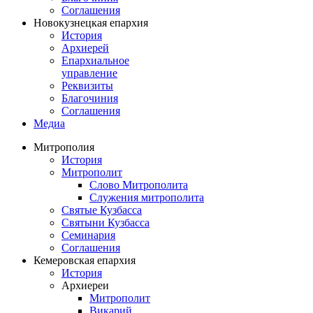
Соглашения
Новокузнецкая епархия
История
Архиерей
Епархиальное
управление
Реквизиты
Благочиния
Соглашения
Медиа
Митрополия
История
Митрополит
Слово Митрополита
Служения митрополита
Святые Кузбасса
Святыни Кузбасса
Семинария
Соглашения
Кемеровская епархия
История
Архиереи
Митрополит
Викарий