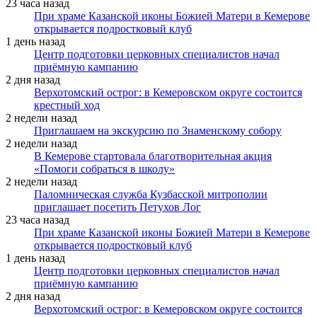
23 часа назад
При храме Казанской иконы Божией Матери в Кемерове
открывается подростковый клуб
1 день назад
Центр подготовки церковных специалистов начал
приёмную кампанию
2 дня назад
Верхотомский острог: в Кемеровском округе состоится
крестный ход
2 недели назад
Приглашаем на экскурсию по Знаменскому собору
2 недели назад
В Кемерове стартовала благотворительная акция
«Помоги собраться в школу»
2 недели назад
Паломническая служба Кузбасской митрополии
приглашает посетить Петухов Лог
23 часа назад
При храме Казанской иконы Божией Матери в Кемерове
открывается подростковый клуб
1 день назад
Центр подготовки церковных специалистов начал
приёмную кампанию
2 дня назад
Верхотомский острог: в Кемеровском округе состоится