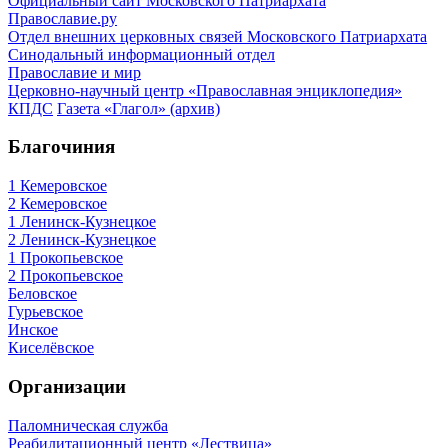
Официальный сайт Московского Патриархата
Православие.ру
Отдел внешних церковных связей Московского Патриархата
Синодальный информационный отдел
Православие и мир
Церковно-научный центр «Православная энциклопедия»
КПДС
Газета «Глагол» (архив)
Благочиния
1 Кемеровское
2 Кемеровское
1 Ленинск-Кузнецкое
2 Ленинск-Кузнецкое
1 Прокопьевское
2 Прокопьевское
Беловское
Гурьевское
Инское
Киселёвское
Организации
Паломническая служба
Реабилитационный центр «Лествица»