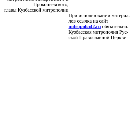
Про­ко­пьев­ско­го,
гла­вы Куз­бас­ской мит­ро­по­лии
При ис­поль­зо­ва­нии ма­те­ри­а­
лов ссыл­ка на сайт
mitropolia42.ru
обя­за­тель­на.
Куз­бас­ская мит­ро­по­лия Рус­
ской Пра­во­слав­ной Церк­ви