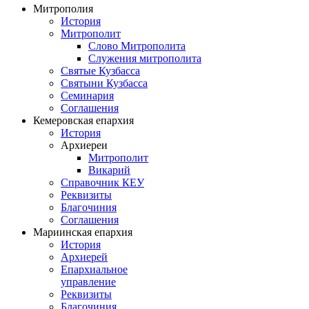
Митрополия
История
Митрополит
Слово Митрополита
Служения митрополита
Святые Кузбасса
Святыни Кузбасса
Семинария
Соглашения
Кемеровская епархия
История
Архиереи
Митрополит
Викарий
Справочник КЕУ
Реквизиты
Благочиния
Соглашения
Мариинская епархия
История
Архиерей
Епархиальное
управление
Реквизиты
Благочиния