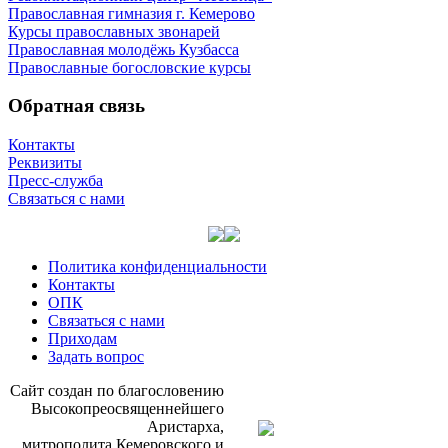
Православная гимназия г. Кемерово
Курсы православных звонарей
Православная молодёжь Кузбасса
Православные богословские курсы
Обратная связь
Контакты
Реквизиты
Пресс-служба
Связаться с нами
Политика конфиденциальности
Контакты
ОПК
Связаться с нами
Приходам
Задать вопрос
Сайт со­здан по бла­го­сло­ве­нию
Вы­со­ко­прео­свя­щен­ней­ше­го
Ари­стар­ха,
мит­ро­по­ли­та Ке­ме­ров­ско­го и