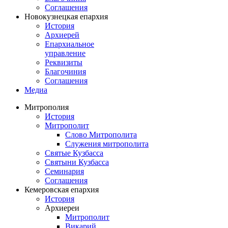
Соглашения
Новокузнецкая епархия
История
Архиерей
Епархиальное
управление
Реквизиты
Благочиния
Соглашения
Медиа
Митрополия
История
Митрополит
Слово Митрополита
Служения митрополита
Святые Кузбасса
Святыни Кузбасса
Семинария
Соглашения
Кемеровская епархия
История
Архиереи
Митрополит
Викарий