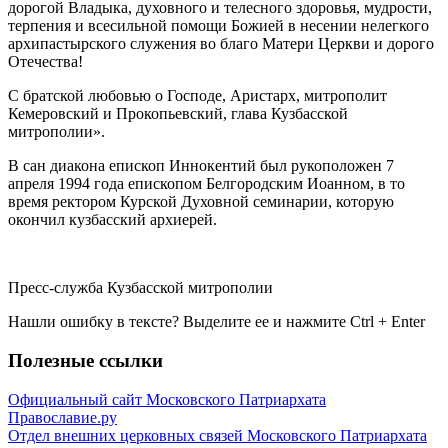
дорогой Владыка, духовного и телесного здоровья, мудрости,
терпения и всесильной помощи Божией в несении нелегкого
архипастырского служения во благо Матери Церкви и дорого
Отечества!
С братской любовью о Господе, Аристарх, митрополит
Кемеровский и Прокопьевский, глава Кузбасской
митрополии».
В сан диакона епископ Иннокентий был рукоположен 7
апреля 1994 года епископом Белгородским Иоанном, в то
время ректором Курской Духовной семинарии, которую
окончил кузбасский архиерей.
Пресс-служба Кузбасской митрополии
Нашли ошибку в тексте? Выделите ее и нажмите
Ctrl
+
Enter
Полезные ссылки
Официальный сайт Московского Патриархата
Православие.ру
Отдел внешних церковных связей Московского Патриархата