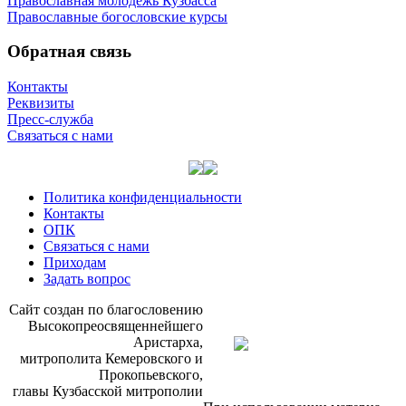
Православная молодёжь Кузбасса
Православные богословские курсы
Обратная связь
Контакты
Реквизиты
Пресс-служба
Связаться с нами
Политика конфиденциальности
Контакты
ОПК
Связаться с нами
Приходам
Задать вопрос
Сайт со­здан по бла­го­сло­ве­нию
Вы­со­ко­прео­свя­щен­ней­ше­го
Ари­стар­ха,
мит­ро­по­ли­та Ке­ме­ров­ско­го и
Про­ко­пьев­ско­го,
гла­вы Куз­бас­ской мит­ро­по­лии