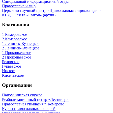
Синодальный информационный отдел
Православие и мир
Церковно-научный центр «Православная энциклопедия»
КПДС
Газета «Глагол» (архив)
Благочиния
1 Кемеровское
2 Кемеровское
1 Ленинск-Кузнецкое
2 Ленинск-Кузнецкое
1 Прокопьевское
2 Прокопьевское
Беловское
Гурьевское
Инское
Киселёвское
Организации
Паломническая служба
Реабилитационный центр «Лествица»
Православная гимназия г. Кемерово
Курсы православных звонарей