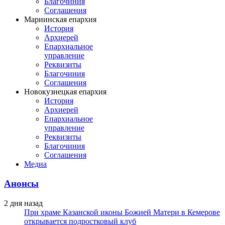
Благочиния
Соглашения
Мариинская епархия
История
Архиерей
Епархиальное
управление
Реквизиты
Благочиния
Соглашения
Новокузнецкая епархия
История
Архиерей
Епархиальное
управление
Реквизиты
Благочиния
Соглашения
Медиа
Анонсы
2 дня назад
При храме Казанской иконы Божией Матери в Кемерове
открывается подростковый клуб