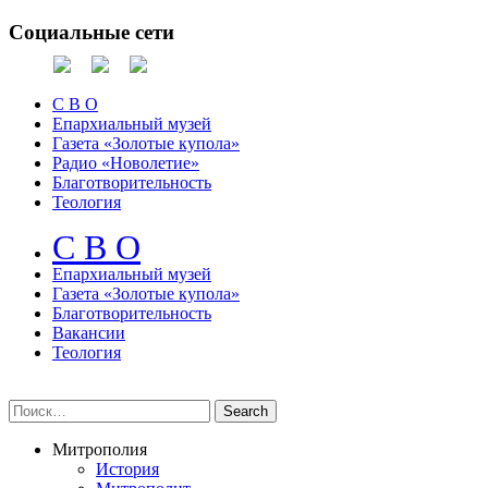
Социальные сети
С В О
Епархиальный музей
Газета «Золотые купола»
Радио «Новолетие»
Благотворительность
Теология
С В О
Епархиальный музeй
Газета «Золотые купола»
Благотворительность
Вакансии
Теология
Митрополия
История