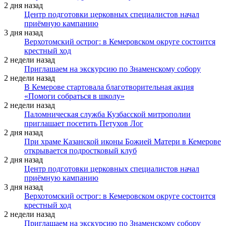
2 дня назад
Центр подготовки церковных специалистов начал
приёмную кампанию
3 дня назад
Верхотомский острог: в Кемеровском округе состоится
крестный ход
2 недели назад
Приглашаем на экскурсию по Знаменскому собору
2 недели назад
В Кемерове стартовала благотворительная акция
«Помоги собраться в школу»
2 недели назад
Паломническая служба Кузбасской митрополии
приглашает посетить Петухов Лог
2 дня назад
При храме Казанской иконы Божией Матери в Кемерове
открывается подростковый клуб
2 дня назад
Центр подготовки церковных специалистов начал
приёмную кампанию
3 дня назад
Верхотомский острог: в Кемеровском округе состоится
крестный ход
2 недели назад
Приглашаем на экскурсию по Знаменскому собору