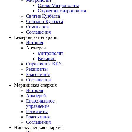
Митрополит
Слово Митрополита
Служения митрополита
Святые Кузбасса
Святыни Кузбасса
Семинария
Соглашения
Кемеровская епархия
История
Архиереи
Митрополит
Викарий
Справочник КЕУ
Реквизиты
Благочиния
Соглашения
Мариинская епархия
История
Архиерей
Епархиальное
управление
Реквизиты
Благочиния
Соглашения
Новокузнецкая епархия