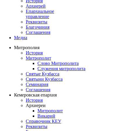
История
Архиерей
Епархиальное
управление
Реквизиты
Благочиния
Соглашения
Медиа
Митрополия
История
Митрополит
Слово Митрополита
Служения митрополита
Святые Кузбасса
Святыни Кузбасса
Семинария
Соглашения
Кемеровская епархия
История
Архиереи
Митрополит
Викарий
Справочник КЕУ
Реквизиты