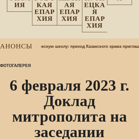
ИЯ
КАЯ
АЯ
ЕЦКА
ЕПАР
ЕПАР
Я
ХИЯ
ХИЯ
ЕПАР
ХИЯ
АНОНСЫ
р учащихся в воскресную школу: приход Казанского храма приглаш
ФОТОГАЛЕРЕЯ
6 февраля 2023 г.
Доклад
митрополита на
заседании