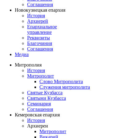
Соглашения
Новокузнецкая епархия
История
Архиерей
Епархиальное
управление
Реквизиты
Благочиния
Соглашения
Медиа
Митрополия
История
Митрополит
Слово Митрополита
Служения митрополита
Святые Кузбасса
Святыни Кузбасса
Семинария
Соглашения
Кемеровская епархия
История
Архиереи
Митрополит
Викарий