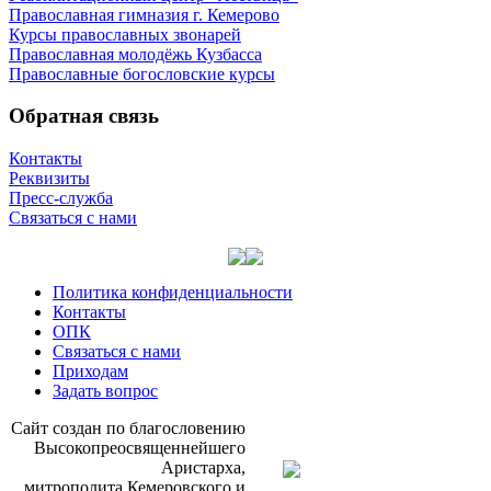
Православная гимназия г. Кемерово
Курсы православных звонарей
Православная молодёжь Кузбасса
Православные богословские курсы
Обратная связь
Контакты
Реквизиты
Пресс-служба
Связаться с нами
Политика конфиденциальности
Контакты
ОПК
Связаться с нами
Приходам
Задать вопрос
Сайт со­здан по бла­го­сло­ве­нию
Вы­со­ко­прео­свя­щен­ней­ше­го
Ари­стар­ха,
мит­ро­по­ли­та Ке­ме­ров­ско­го и