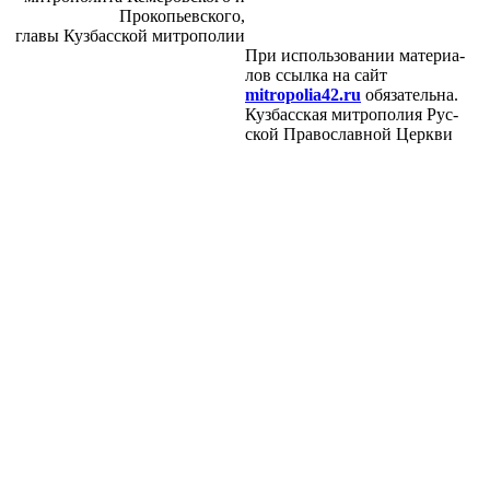
Про­ко­пьев­ско­го,
гла­вы Куз­бас­ской мит­ро­по­лии
При ис­поль­зо­ва­нии ма­те­ри­а­
лов ссыл­ка на сайт
mitropolia42.ru
обя­за­тель­на.
Куз­бас­ская мит­ро­по­лия Рус­
ской Пра­во­слав­ной Церк­ви