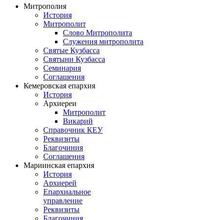
Митрополия
История
Митрополит
Слово Митрополита
Служения митрополита
Святые Кузбасса
Святыни Кузбасса
Семинария
Соглашения
Кемеровская епархия
История
Архиереи
Митрополит
Викарий
Справочник КЕУ
Реквизиты
Благочиния
Соглашения
Мариинская епархия
История
Архиерей
Епархиальное
управление
Реквизиты
Благочиния