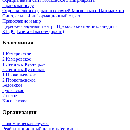
Официальный сайт Московского Патриархата
Православие.ру
Отдел внешних церковных связей Московского Патриархата
Синодальный информационный отдел
Православие и мир
Церковно-научный центр «Православная энциклопедия»
КПДС
Газета «Глагол» (архив)
Благочиния
1 Кемеровское
2 Кемеровское
1 Ленинск-Кузнецкое
2 Ленинск-Кузнецкое
1 Прокопьевское
2 Прокопьевское
Беловское
Гурьевское
Инское
Киселёвское
Организации
Паломническая служба
Реабилитационный центр «Лествица»