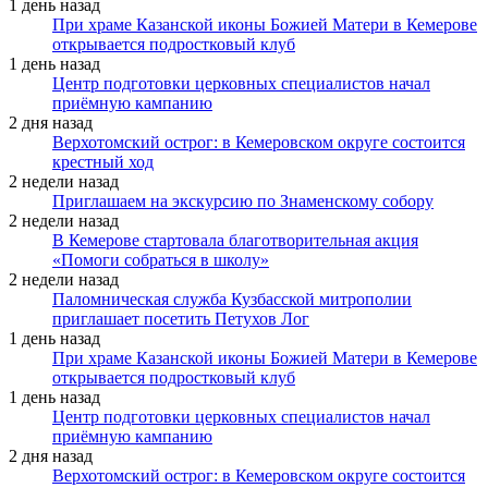
1 день назад
При храме Казанской иконы Божией Матери в Кемерове
открывается подростковый клуб
1 день назад
Центр подготовки церковных специалистов начал
приёмную кампанию
2 дня назад
Верхотомский острог: в Кемеровском округе состоится
крестный ход
2 недели назад
Приглашаем на экскурсию по Знаменскому собору
2 недели назад
В Кемерове стартовала благотворительная акция
«Помоги собраться в школу»
2 недели назад
Паломническая служба Кузбасской митрополии
приглашает посетить Петухов Лог
1 день назад
При храме Казанской иконы Божией Матери в Кемерове
открывается подростковый клуб
1 день назад
Центр подготовки церковных специалистов начал
приёмную кампанию
2 дня назад
Верхотомский острог: в Кемеровском округе состоится