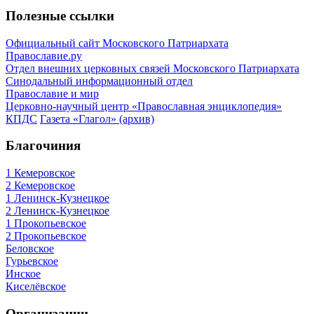
Полезные ссылки
Официальный сайт Московского Патриархата
Православие.ру
Отдел внешних церковных связей Московского Патриархата
Синодальный информационный отдел
Православие и мир
Церковно-научный центр «Православная энциклопедия»
КПДС
Газета «Глагол» (архив)
Благочиния
1 Кемеровское
2 Кемеровское
1 Ленинск-Кузнецкое
2 Ленинск-Кузнецкое
1 Прокопьевское
2 Прокопьевское
Беловское
Гурьевское
Инское
Киселёвское
Организации