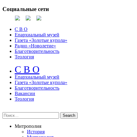
Социальные сети
С В О
Епархиальный музей
Газета «Золотые купола»
Радио «Новолетие»
Благотворительность
Теология
С В О
Епархиальный музeй
Газета «Золотые купола»
Благотворительность
Вакансии
Теология
Митрополия
История