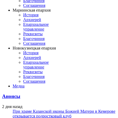
Благочиния
Соглашения
Мариинская епархия
История
Архиерей
Епархиальное
управление
Реквизиты
Благочиния
Соглашения
Новокузнецкая епархия
История
Архиерей
Епархиальное
управление
Реквизиты
Благочиния
Соглашения
Медиа
Анонсы
2 дня назад
При храме Казанской иконы Божией Матери в Кемерове
открывается подростковый клуб