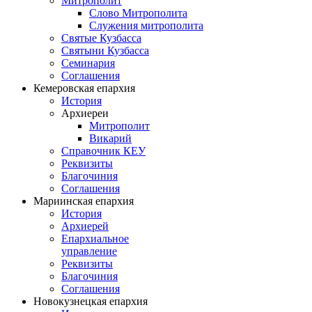
Митрополит
Слово Митрополита
Служения митрополита
Святые Кузбасса
Святыни Кузбасса
Семинария
Соглашения
Кемеровская епархия
История
Архиереи
Митрополит
Викарий
Справочник КЕУ
Реквизиты
Благочиния
Соглашения
Мариинская епархия
История
Архиерей
Епархиальное
управление
Реквизиты
Благочиния
Соглашения
Новокузнецкая епархия