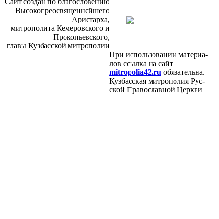
Сайт со­здан по бла­го­сло­ве­нию
Вы­со­ко­прео­свя­щен­ней­ше­го
Ари­стар­ха,
мит­ро­по­ли­та Ке­ме­ров­ско­го и
Про­ко­пьев­ско­го,
гла­вы Куз­бас­ской мит­ро­по­лии
При ис­поль­зо­ва­нии ма­те­ри­а­
лов ссыл­ка на сайт
mitropolia42.ru
обя­за­тель­на.
Куз­бас­ская мит­ро­по­лия Рус­
ской Пра­во­слав­ной Церк­ви