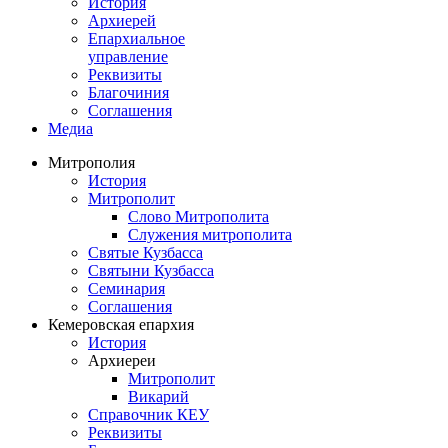
История
Архиерей
Епархиальное
управление
Реквизиты
Благочиния
Соглашения
Медиа
Митрополия
История
Митрополит
Слово Митрополита
Служения митрополита
Святые Кузбасса
Святыни Кузбасса
Семинария
Соглашения
Кемеровская епархия
История
Архиереи
Митрополит
Викарий
Справочник КЕУ
Реквизиты