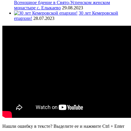
Всенощное бдение в Свято-Успенском женском
монастыре с. Елыкаево
29.08.2023
30 лет Кемеровской
епархии!
28.07.2023
Нашли ошибку в тексте? Выделите ее и нажмите
Ctrl
+
Enter