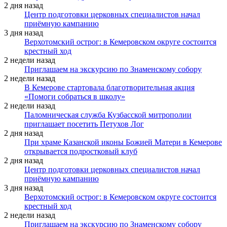
2 дня назад
Центр подготовки церковных специалистов начал
приёмную кампанию
3 дня назад
Верхотомский острог: в Кемеровском округе состоится
крестный ход
2 недели назад
Приглашаем на экскурсию по Знаменскому собору
2 недели назад
В Кемерове стартовала благотворительная акция
«Помоги собраться в школу»
2 недели назад
Паломническая служба Кузбасской митрополии
приглашает посетить Петухов Лог
2 дня назад
При храме Казанской иконы Божией Матери в Кемерове
открывается подростковый клуб
2 дня назад
Центр подготовки церковных специалистов начал
приёмную кампанию
3 дня назад
Верхотомский острог: в Кемеровском округе состоится
крестный ход
2 недели назад
Приглашаем на экскурсию по Знаменскому собору