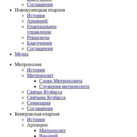
Соглашения
Новокузнецкая епархия
История
Архиерей
Епархиальное
управление
Реквизиты
Благочиния
Соглашения
Медиа
Митрополия
История
Митрополит
Слово Митрополита
Служения митрополита
Святые Кузбасса
Святыни Кузбасса
Семинария
Соглашения
Кемеровская епархия
История
Архиереи
Митрополит
Викарий