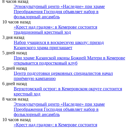
8 часов назад
Этнокультурный центр «Наследие» при храме
Преображения Господня объявляет набор в
фольклорный ансамбль
10 часов назад
«Крест над градом»: в Кемерове состоится
традиционный крестный ход
3 дня назад
Набор учащихся в воскресную школу: приход
Казанского храма приглашает
5 дней назад
При храме Казанской иконы Божией Матери в Кемерове
открывается подростковый клуб
5 дней назад
Центр подготовки церковных специалистов начал
приёмную кампанию
6 дней назад
Верхотомский острог: в Кемеровском округе состоится
крестный ход
8 часов назад
Этнокультурный центр «Наследие» при храме
Преображения Господня объявляет набор в
фольклорный ансамбль
10 часов назад
«Крест над градом»: в Кемерове состоится