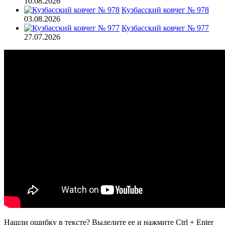
10.08.2026
Кузбасский ковчег № 978
03.08.2026
Кузбасский ковчег № 977
27.07.2026
Нашли ошибку в тексте? Выделите ее и нажмите
Ctrl
+
Enter