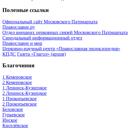
Полезные ссылки
Официальный сайт Московского Патриархата
Православие.ру
Отдел внешних церковных связей Московского Патриархата
Синодальный информационный отдел
Православие и мир
Церковно-научный центр «Православная энциклопедия»
КПДС
Газета «Глагол» (архив)
Благочиния
1 Кемеровское
2 Кемеровское
1 Ленинск-Кузнецкое
2 Ленинск-Кузнецкое
1 Прокопьевское
2 Прокопьевское
Беловское
Гурьевское
Инское
Киселёвское