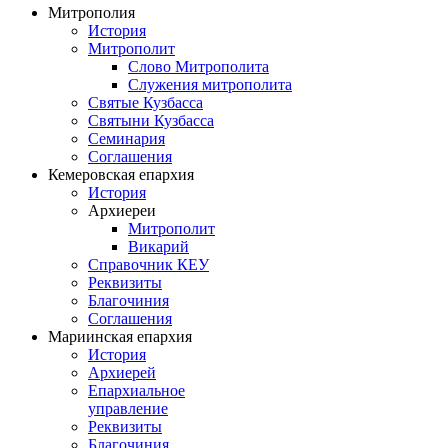
Митрополия
История
Митрополит
Слово Митрополита
Служения митрополита
Святые Кузбасса
Святыни Кузбасса
Семинария
Соглашения
Кемеровская епархия
История
Архиереи
Митрополит
Викарий
Справочник КЕУ
Реквизиты
Благочиния
Соглашения
Мариинская епархия
История
Архиерей
Епархиальное
управление
Реквизиты
Благочиния