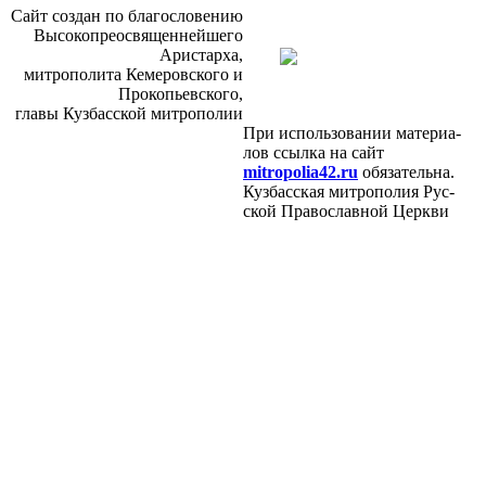
Сайт со­здан по бла­го­сло­ве­нию
Вы­со­ко­прео­свя­щен­ней­ше­го
Ари­стар­ха,
мит­ро­по­ли­та Ке­ме­ров­ско­го и
Про­ко­пьев­ско­го,
гла­вы Куз­бас­ской мит­ро­по­лии
При ис­поль­зо­ва­нии ма­те­ри­а­
лов ссыл­ка на сайт
mitropolia42.ru
обя­за­тель­на.
Куз­бас­ская мит­ро­по­лия Рус­
ской Пра­во­слав­ной Церк­ви