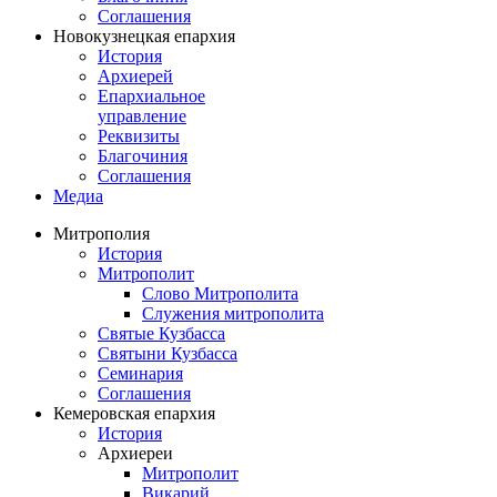
Соглашения
Новокузнецкая епархия
История
Архиерей
Епархиальное
управление
Реквизиты
Благочиния
Соглашения
Медиа
Митрополия
История
Митрополит
Слово Митрополита
Служения митрополита
Святые Кузбасса
Святыни Кузбасса
Семинария
Соглашения
Кемеровская епархия
История
Архиереи
Митрополит
Викарий