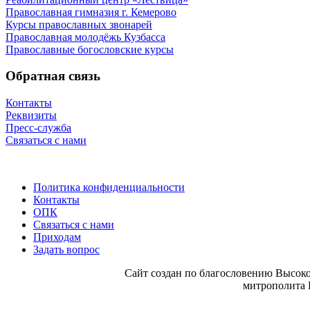
Православная гимназия г. Кемерово
Курсы православных звонарей
Православная молодёжь Кузбасса
Православные богословские курсы
Обратная связь
Контакты
Реквизиты
Пресс-служба
Связаться с нами
Политика конфиденциальности
Контакты
ОПК
Связаться с нами
Приходам
Задать вопрос
Сайт со­здан по бла­го­сло­ве­нию Вы­со­ко
мит­ро­по­ли­та 