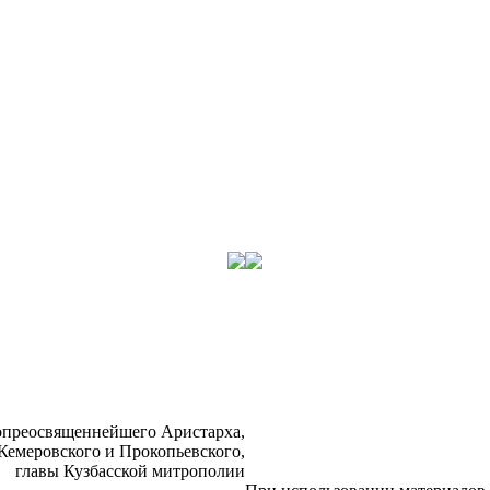
­прео­свя­щен­ней­ше­го Ари­стар­ха,
Ке­ме­ров­ско­го и Про­ко­пьев­ско­го,
гла­вы Куз­бас­ской мит­ро­по­лии