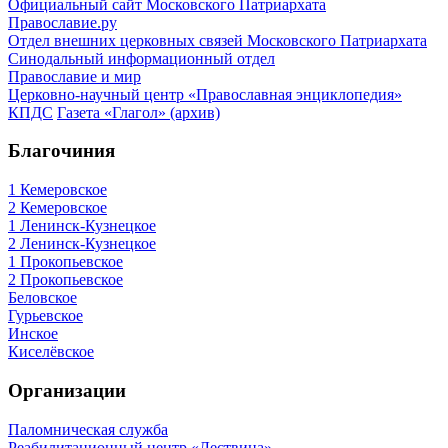
Официальный сайт Московского Патриархата
Православие.ру
Отдел внешних церковных связей Московского Патриархата
Синодальный информационный отдел
Православие и мир
Церковно-научный центр «Православная энциклопедия»
КПДС
Газета «Глагол» (архив)
Благочиния
1 Кемеровское
2 Кемеровское
1 Ленинск-Кузнецкое
2 Ленинск-Кузнецкое
1 Прокопьевское
2 Прокопьевское
Беловское
Гурьевское
Инское
Киселёвское
Организации
Паломническая служба
Реабилитационный центр «Лествица»