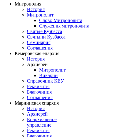
Митрополия
История
Митрополит
Слово Митрополита
Служения митрополита
Святые Кузбасса
Святыни Кузбасса
Семинария
Соглашения
Кемеровская епархия
История
Архиереи
Митрополит
Викарий
Справочник КЕУ
Реквизиты
Благочиния
Соглашения
Мариинская епархия
История
Архиерей
Епархиальное
управление
Реквизиты
Благочиния