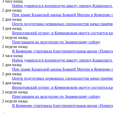
3 часа назад
Набор учащихся в воскресную школу: приход Казанского
2 дня назад
При храме Казанской иконы Божией Матери в Кемерове 
2 дня назад
Центр подготовки церковных специалистов начал приё
3 дня назад
Верхотомский острог: в Кемеровском округе состоится к
2 недели назад
Приглашаем на экскурсию по Знаменскому собору
2 недели назад
В Кемерове стартовала благотворительная акция «Помоги
3 часа назад
Набор учащихся в воскресную школу: приход Казанского
2 дня назад
При храме Казанской иконы Божией Матери в Кемерове 
2 дня назад
Центр подготовки церковных специалистов начал приё
3 дня назад
Верхотомский острог: в Кемеровском округе состоится к
2 недели назад
Приглашаем на экскурсию по Знаменскому собору
2 недели назад
В Кемерове стартовала благотворительная акция «Помоги