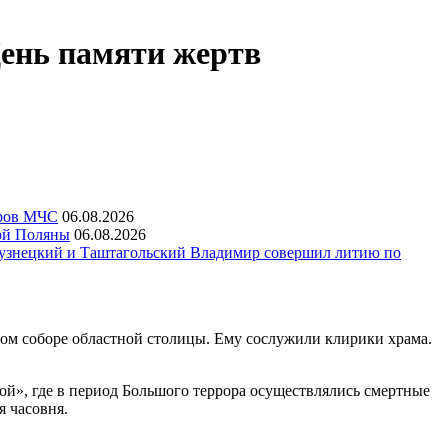
День памяти жертв
еров МЧС
06.08.2026
ой Поляны
06.08.2026
узнецкий и Таштагольский Владимир совершил литию по
ом соборе областной столицы. Ему сослужили клирики храма.
ой», где в период Большого террора осуществлялись смертные
я часовня.