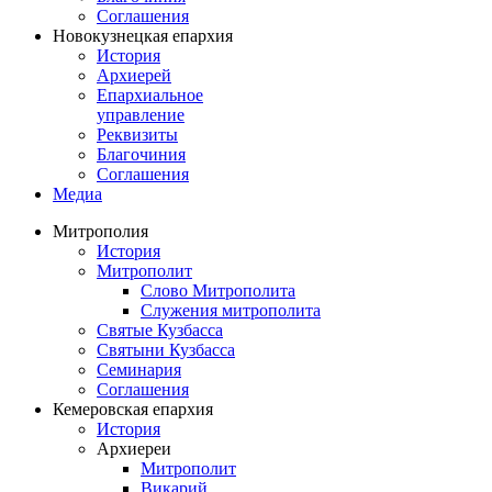
Соглашения
Новокузнецкая епархия
История
Архиерей
Епархиальное
управление
Реквизиты
Благочиния
Соглашения
Медиа
Митрополия
История
Митрополит
Слово Митрополита
Служения митрополита
Святые Кузбасса
Святыни Кузбасса
Семинария
Соглашения
Кемеровская епархия
История
Архиереи
Митрополит
Викарий