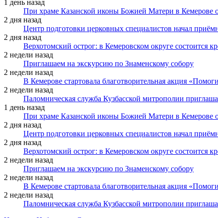
1 день назад
При храме Казанской иконы Божией Матери в Кемерове 
2 дня назад
Центр подготовки церковных специалистов начал приё
2 дня назад
Верхотомский острог: в Кемеровском округе состоится к
2 недели назад
Приглашаем на экскурсию по Знаменскому собору
2 недели назад
В Кемерове стартовала благотворительная акция «Помоги
2 недели назад
Паломническая служба Кузбасской митрополии приглаша
1 день назад
При храме Казанской иконы Божией Матери в Кемерове 
2 дня назад
Центр подготовки церковных специалистов начал приё
2 дня назад
Верхотомский острог: в Кемеровском округе состоится к
2 недели назад
Приглашаем на экскурсию по Знаменскому собору
2 недели назад
В Кемерове стартовала благотворительная акция «Помоги
2 недели назад
Паломническая служба Кузбасской митрополии приглаша