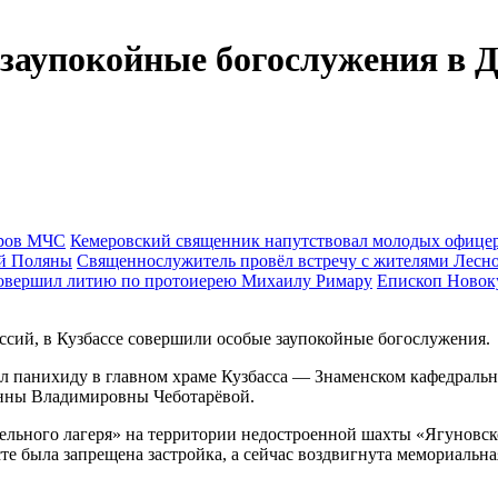
заупокойные богослужения в 
Кемеровский священник напутствовал молодых офиц
Священнослужитель провёл встречу с жителями Лесн
Епископ Новок
ессий, в Кузбассе совершили особые заупокойные богослужения.
 панихиду в главном храме Кузбасса — Знаменском кафедральн
нны Владимировны Чеботарёвой.
ельного лагеря» на территории недостроенной шахты «Ягуновск
сте была запрещена застройка, а сейчас воздвигнута мемориальна