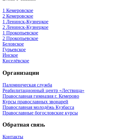
1 Кемеровское
2 Кемеровское
1 Ленинск-Кузнецкое
2 Ленинск-Кузнецкое
1 Прокопьевское
2 Прокопьевское
Беловское
Гурьевское
Инское
Киселёвское
Организации
Паломническая служба
Реабилитационный центр «Лествица»
Православная гимназия г. Кемерово
Курсы православных звонарей
Православная молодёжь Кузбасса
Православные богословские курсы
Обратная связь
Контакты