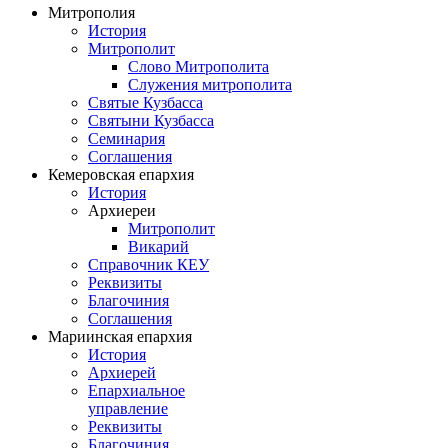
Митрополия
История
Митрополит
Слово Митрополита
Служения митрополита
Святые Кузбасса
Святыни Кузбасса
Семинария
Соглашения
Кемеровская епархия
История
Архиереи
Митрополит
Викарий
Справочник КЕУ
Реквизиты
Благочиния
Соглашения
Мариинская епархия
История
Архиерей
Епархиальное
управление
Реквизиты
Благочиния