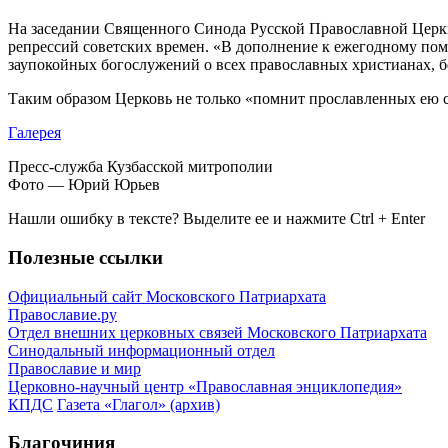
На заседании Священного Синода Русской Православной Церкв
репрессий советских времен. «В дополнение к ежегодному пом
заупокойных богослужений о всех православных христианах, 
Таким образом Церковь не только «помнит прославленных ею с
Галерея
Пресс-служба Кузбасской митрополии
Фото — Юрий Юрьев
Нашли ошибку в тексте? Выделите ее и нажмите
Ctrl
+
Enter
Полезные ссылки
Официальный сайт Московского Патриархата
Православие.ру
Отдел внешних церковных связей Московского Патриархата
Синодальный информационный отдел
Православие и мир
Церковно-научный центр «Православная энциклопедия»
КПДС
Газета «Глагол» (архив)
Благочиния