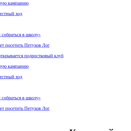
мную кампанию
рестный ход
 собраться в школу»
ет посетить Петухов Лог
открывается подростковый клуб
мную кампанию
рестный ход
 собраться в школу»
ет посетить Петухов Лог