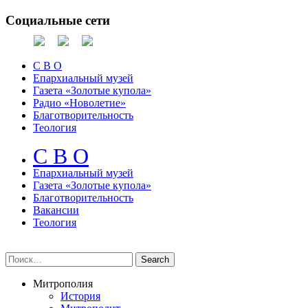
Социальные сети
С В О
Епархиальный музей
Газета «Золотые купола»
Радио «Новолетие»
Благотворительность
Теология
С В О
Епархиальный музeй
Газета «Золотые купола»
Благотворительность
Вакансии
Теология
Митрополия
История