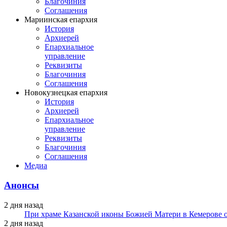
Благочиния
Соглашения
Мариинская епархия
История
Архиерей
Епархиальное
управление
Реквизиты
Благочиния
Соглашения
Новокузнецкая епархия
История
Архиерей
Епархиальное
управление
Реквизиты
Благочиния
Соглашения
Медиа
Анонсы
2 дня назад
При храме Казанской иконы Божией Матери в Кемерове 
2 дня назад