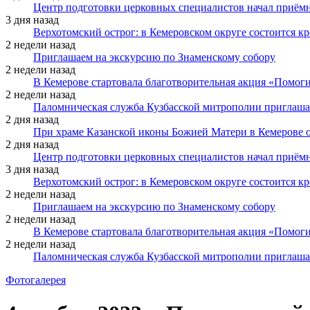
Центр подготовки церковных специалистов начал приё
3 дня назад
Верхотомский острог: в Кемеровском округе состоится к
2 недели назад
Приглашаем на экскурсию по Знаменскому собору
2 недели назад
В Кемерове стартовала благотворительная акция «Помоги
2 недели назад
Паломническая служба Кузбасской митрополии приглаша
2 дня назад
При храме Казанской иконы Божией Матери в Кемерове 
2 дня назад
Центр подготовки церковных специалистов начал приё
3 дня назад
Верхотомский острог: в Кемеровском округе состоится к
2 недели назад
Приглашаем на экскурсию по Знаменскому собору
2 недели назад
В Кемерове стартовала благотворительная акция «Помоги
2 недели назад
Паломническая служба Кузбасской митрополии приглаша
Фотогалерея