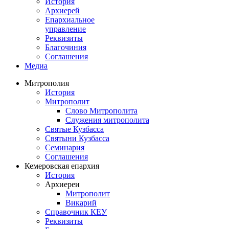
История
Архиерей
Епархиальное
управление
Реквизиты
Благочиния
Соглашения
Медиа
Митрополия
История
Митрополит
Слово Митрополита
Служения митрополита
Святые Кузбасса
Святыни Кузбасса
Семинария
Соглашения
Кемеровская епархия
История
Архиереи
Митрополит
Викарий
Справочник КЕУ
Реквизиты