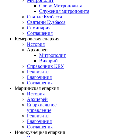
Митрополит
Слово Митрополита
Служения митрополита
Святые Кузбасса
Святыни Кузбасса
Семинария
Соглашения
Кемеровская епархия
История
Архиереи
Митрополит
Викарий
Справочник КЕУ
Реквизиты
Благочиния
Соглашения
Мариинская епархия
История
Архиерей
Епархиальное
управление
Реквизиты
Благочиния
Соглашения
Новокузнецкая епархия