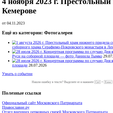
4 ноября 2023 г. Престольны
Кемерове
от
04.11.2023
Ещё из категории: Фотогалерея
соборного храма Серафимо-Покровского монастыря в Ле
Руси на соборной площади — фото Даниила Тымко
29.07
площади
28.07.2026
Узнать о событии
Нашли ошибку в тексте? Выделите ее и нажмите
+
Ctrl
Enter
Полезные ссылки
Официальный сайт Московского Патриархата
Православие.ру
Отдел внешних церковных связей Московского Патриархата