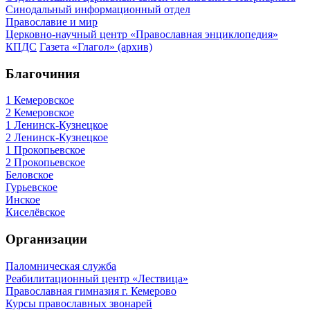
Синодальный информационный отдел
Православие и мир
Церковно-научный центр «Православная энциклопедия»
КПДС
Газета «Глагол» (архив)
Благочиния
1 Кемеровское
2 Кемеровское
1 Ленинск-Кузнецкое
2 Ленинск-Кузнецкое
1 Прокопьевское
2 Прокопьевское
Беловское
Гурьевское
Инское
Киселёвское
Организации
Паломническая служба
Реабилитационный центр «Лествица»
Православная гимназия г. Кемерово
Курсы православных звонарей