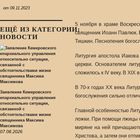
от
09.11.2023
5 ноября в храме Воскрес
ЕЩЁ ИЗ КАТЕГОРИИ:
священник Иоанн Павлюк. 
НОВОСТИ
Тишкин. Песнопения богос
Литургия апостола Иакова
церкви. Основателем литу
сложилось к IV веку. В XI
В 70-х годах XX века Литу
Заявление Кемеровского
богослужения сильно отлич
епархиального управления
относительно ситуации,
связанной с
Главной особенностью Лит
обстоятельствами жизни
ложки. При помощи лжицы с
священника Максима
Максимова
миряне на ней причащаютс
07.08.2026
Христова, а затем они отпи