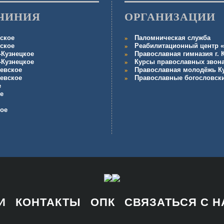
ЧИНИЯ
ОРГАНИЗАЦИИ
ское
Паломническая служба
ское
Реабилитационный центр «
-Кузнецкое
Православная гимназия г.
-Кузнецкое
Курсы православных звон
евское
Православная молодёжь К
евское
Православные богословск
е
е
кое
И
КОНТАКТЫ
ОПК
СВЯЗАТЬСЯ С 