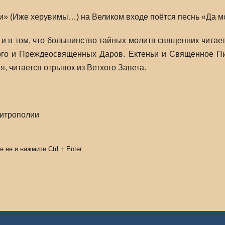
» (Иже херувимы…) на Великом входе поётся песнь «Да мо
и в том, что большинство тайных молитв священник читает 
ого и Преждеосвященных Даров. Ектеньи и Священное Пис
, читается отрывок из Ветхого Завета.
митрополии
е ее и нажмите
Ctrl
+
Enter