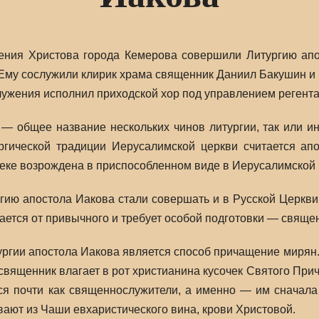
ения Христова города Кемерова совершили Литургию апо
Ему сослужили клирик храма священник Даниил Бакушин и 
лужения исполнил приходской хор под управлением регент
 — общее название нескольких чинов литургии, так или 
ргической традиции Иерусалимской церкви считается апо
X веке возрождена в приспособленном виде в Иерусалимской
ргию апостола Иакова стали совершать и в Русской Церкви,
ается от привычного и требует особой подготовки — свяще
ургии апостола Иакова является способ причащение мирян
вященник влагает в рот христианина кусочек Святого Прич
я почти как священнослужители, а именно — им сначала 
вают из Чаши евхаристического вина, крови Христовой.