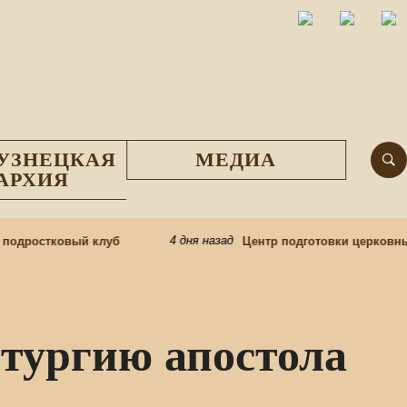
УЗНЕЦКАЯ
МЕДИА
АРХИЯ
4 дня назад
одростковый клуб
Центр подготовки церковных
тургию апостола