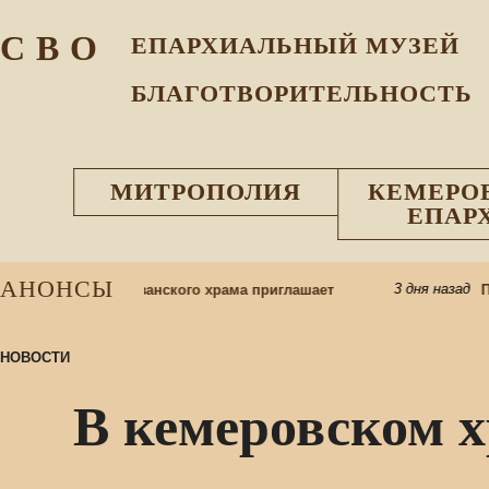
С В О
ЕПАРХИАЛЬНЫЙ МУЗEЙ
БЛАГОТВОРИТЕЛЬНОСТЬ
МИТРОПОЛИЯ
КЕМЕРО
ЕПАР
АНОНСЫ
3 дня назад
колу: приход Казанского храма приглашает
При
НОВОСТИ
В кемеровском 