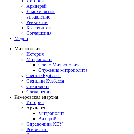
История
Архиерей
Епархиальное
управление
Реквизиты
Благочиния
Соглашения
Медиа
Митрополия
История
Митрополит
Слово Митрополита
Служения митрополита
Святые Кузбасса
Святыни Кузбасса
Семинария
Соглашения
Кемеровская епархия
История
Архиереи
Митрополит
Викарий
Справочник КЕУ
Реквизиты