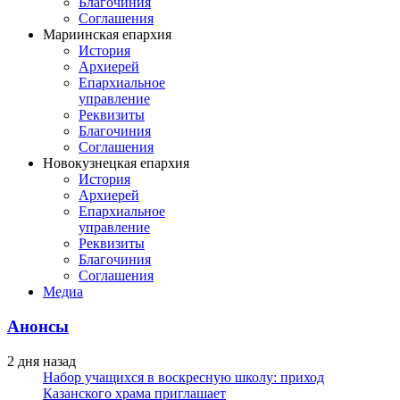
Благочиния
Соглашения
Мариинская епархия
История
Архиерей
Епархиальное
управление
Реквизиты
Благочиния
Соглашения
Новокузнецкая епархия
История
Архиерей
Епархиальное
управление
Реквизиты
Благочиния
Соглашения
Медиа
Анонсы
2 дня назад
Набор учащихся в воскресную школу: приход
Казанского храма приглашает