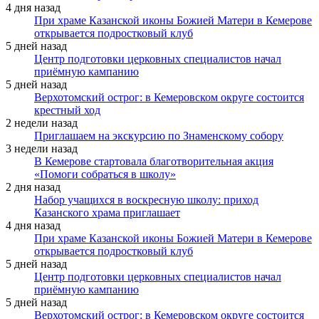
4 дня назад
При храме Казанской иконы Божией Матери в Кемерове
открывается подростковый клуб
5 дней назад
Центр подготовки церковных специалистов начал
приёмную кампанию
5 дней назад
Верхотомский острог: в Кемеровском округе состоится
крестный ход
2 недели назад
Приглашаем на экскурсию по Знаменскому собору
3 недели назад
В Кемерове стартовала благотворительная акция
«Помоги собраться в школу»
2 дня назад
Набор учащихся в воскресную школу: приход
Казанского храма приглашает
4 дня назад
При храме Казанской иконы Божией Матери в Кемерове
открывается подростковый клуб
5 дней назад
Центр подготовки церковных специалистов начал
приёмную кампанию
5 дней назад
Верхотомский острог: в Кемеровском округе состоится