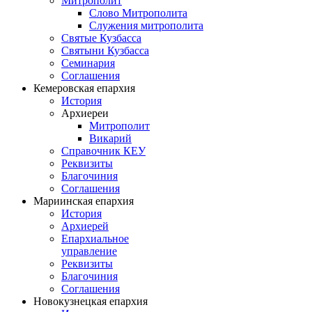
Митрополит
Слово Митрополита
Служения митрополита
Святые Кузбасса
Святыни Кузбасса
Семинария
Соглашения
Кемеровская епархия
История
Архиереи
Митрополит
Викарий
Справочник КЕУ
Реквизиты
Благочиния
Соглашения
Мариинская епархия
История
Архиерей
Епархиальное
управление
Реквизиты
Благочиния
Соглашения
Новокузнецкая епархия