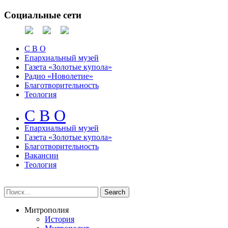
Социальные сети
С В О
Епархиальный музей
Газета «Золотые купола»
Радио «Новолетие»
Благотворительность
Теология
С В О
Епархиальный музeй
Газета «Золотые купола»
Благотворительность
Вакансии
Теология
Митрополия
История