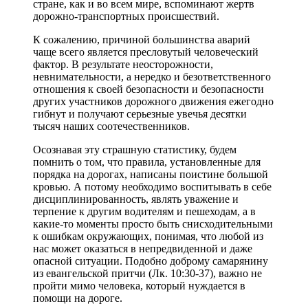
стране, как и во всем мире, вспоминают жертв
дорожно-транспортных происшествий.
К сожалению, причиной большинства аварий
чаще всего является пресловутый человеческий
фактор. В результате неосторожности,
невнимательности, а нередко и безответственного
отношения к своей безопасности и безопасности
других участников дорожного движения ежегодно
гибнут и получают серьезные увечья десятки
тысяч наших соотечественников.
Осознавая эту страшную статистику, будем
помнить о том, что правила, установленные для
порядка на дорогах, написаны поистине большой
кровью. А потому необходимо воспитывать в себе
дисциплинированность, являть уважение и
терпение к другим водителям и пешеходам, а в
какие-то моменты просто быть снисходительными
к ошибкам окружающих, понимая, что любой из
нас может оказаться в непредвиденной и даже
опасной ситуации. Подобно доброму самарянину
из евангельской притчи (Лк. 10:30-37), важно не
пройти мимо человека, который нуждается в
помощи на дороге.