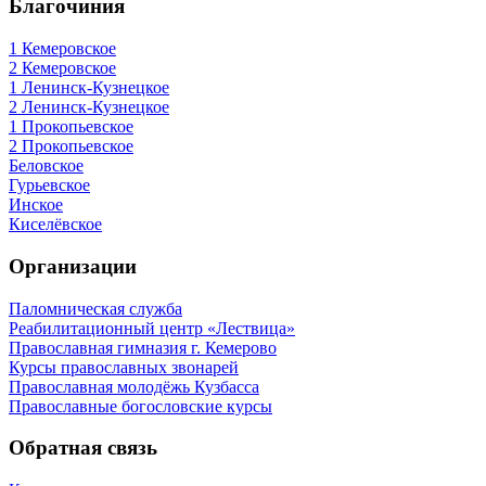
Благочиния
1 Кемеровское
2 Кемеровское
1 Ленинск-Кузнецкое
2 Ленинск-Кузнецкое
1 Прокопьевское
2 Прокопьевское
Беловское
Гурьевское
Инское
Киселёвское
Организации
Паломническая служба
Реабилитационный центр «Лествица»
Православная гимназия г. Кемерово
Курсы православных звонарей
Православная молодёжь Кузбасса
Православные богословские курсы
Обратная связь