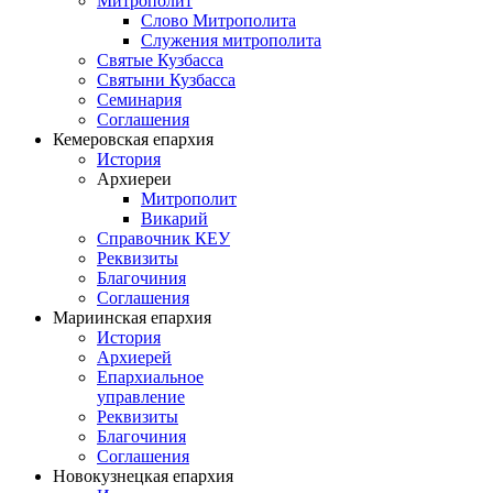
Митрополит
Слово Митрополита
Служения митрополита
Святые Кузбасса
Святыни Кузбасса
Семинария
Соглашения
Кемеровская епархия
История
Архиереи
Митрополит
Викарий
Справочник КЕУ
Реквизиты
Благочиния
Соглашения
Мариинская епархия
История
Архиерей
Епархиальное
управление
Реквизиты
Благочиния
Соглашения
Новокузнецкая епархия