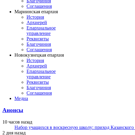
Благочиния
Соглашения
Мариинская епархия
История
Архиерей
Епархиальное
управление
Реквизиты
Благочиния
Соглашения
Новокузнецкая епархия
История
Архиерей
Епархиальное
управление
Реквизиты
Благочиния
Соглашения
Медиа
Анонсы
10 часов назад
Набор учащихся в воскресную школу: приход Казанского
2 дня назад