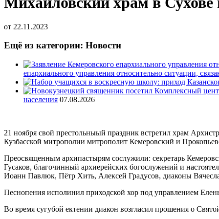
Михайловский храм в Сухове 
от
22.11.2023
Ещё из категории: Новости
епархиального управления относительно ситуации, связ
населения
07.08.2026
21 ноября свой престольныый праздник встретил храм Архистр
Кузбасской митрополии митрополит Кемеровский и Прокопьев
Преосвященным архипастырям сослужили: секретарь Кемеровс
Гусаков, благочинный архиерейских богослужений и настояте
Иоанн Павлюк, Пётр Хить, Алексей Градусов, диаконы Вячес
Песнопения исполинил приходской хор под управлением Елен
Во время сугубой ектении диакон возгласил прошения о Святой