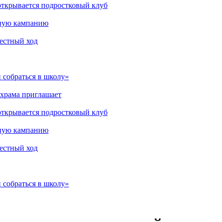
открывается подростковый клуб
мную кампанию
рестный ход
 собраться в школу»
 храма приглашает
открывается подростковый клуб
мную кампанию
рестный ход
 собраться в школу»