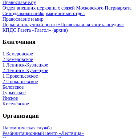
Православие.ру
Отдел внешних церковных связей Московского Патриархата
Синодальный информационный отдел
Православие и мир
Церковно-научный центр «Православная энциклопедия»
КПДС
Газета «Глагол» (архив)
Благочиния
1 Кемеровское
2 Кемеровское
1 Ленинск-Кузнецкое
2 Ленинск-Кузнецкое
1 Прокопьевское
2 Прокопьевское
Беловское
Гурьевское
Инское
Киселёвское
Организации
Паломническая служба
Реабилитационный центр «Лествица»