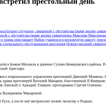
встретил престольный день
анной с обстоятельствами жизни священника Максима Максимов
Набор учащихся в воскресную школу: прихо
Новокузнецкий священн
атига Божия Михаила в деревне Сухово Кемеровского района. Ра
ский Аристарх.
кого епархиального управления протоиерей Дмитрий Мошкин, б
ль храма протоиерей Виталий Макаров, благочинный II Кемеро
лав Ланский и Аркадий Тишкин, протодиакон Сергий Олюнин.
ы Валерьевны Макаровой.
 Руси, а после неё митрополит вознёс молитву о Родине.