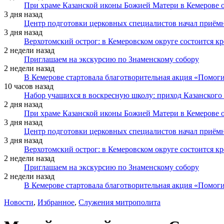
При храме Казанской иконы Божией Матери в Кемерове 
3 дня назад
Центр подготовки церковных специалистов начал приё
3 дня назад
Верхотомский острог: в Кемеровском округе состоится к
2 недели назад
Приглашаем на экскурсию по Знаменскому собору
2 недели назад
В Кемерове стартовала благотворительная акция «Помоги
10 часов назад
Набор учащихся в воскресную школу: приход Казанского
2 дня назад
При храме Казанской иконы Божией Матери в Кемерове 
3 дня назад
Центр подготовки церковных специалистов начал приё
3 дня назад
Верхотомский острог: в Кемеровском округе состоится к
2 недели назад
Приглашаем на экскурсию по Знаменскому собору
2 недели назад
В Кемерове стартовала благотворительная акция «Помоги
Новости
,
Избранное
,
Служения митрополита