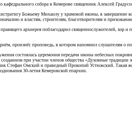
о кафедрального собора в Кемерове священник Алексей Градусо
стратигу Божьему Михаилу у храмовой иконы, в завершение кот
ачалию и властям, строителям, благотворителям и прихожанам 
 правящего архиерея поблагодарил священнослужителей, хор и п
риём, произнёс проповедь, в котором напомнил слушателям о п
ужения состоялась церемония передачи иконы небесных покрови
 созданном при участии членов общества «Духовные традиции з
еник Стефан Омский и праведный Прокопий Устюжский. Такая ж
зднования 30-летия Кемеровской епархии.