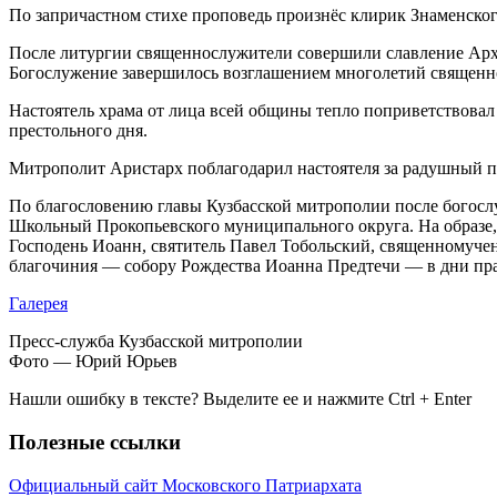
По запричастном стихе проповедь произнёс клирик Знаменског
После литургии священнослужители совершили славление Архи
Богослужение завершилось возглашением многолетий священнон
Настоятель храма от лица всей общины тепло поприветствовал
престольного дня.
Митрополит Аристарх поблагодарил настоятеля за радушный п
По благословению главы Кузбасской митрополии после богосл
Школьный Прокопьевского муниципального округа. На образе,
Господень Иоанн, святитель Павел Тобольский, священномуч
благочиния — собору Рождества Иоанна Предтечи — в дни пра
Галерея
Пресс-служба Кузбасской митрополии
Фото — Юрий Юрьев
Нашли ошибку в тексте? Выделите ее и нажмите
Ctrl
+
Enter
Полезные ссылки
Официальный сайт Московского Патриархата