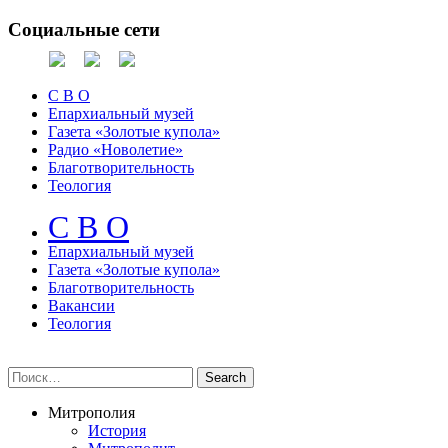
Социальные сети
С В О
Епархиальный музей
Газета «Золотые купола»
Радио «Новолетие»
Благотворительность
Теология
С В О
Епархиальный музeй
Газета «Золотые купола»
Благотворительность
Вакансии
Теология
Митрополия
История