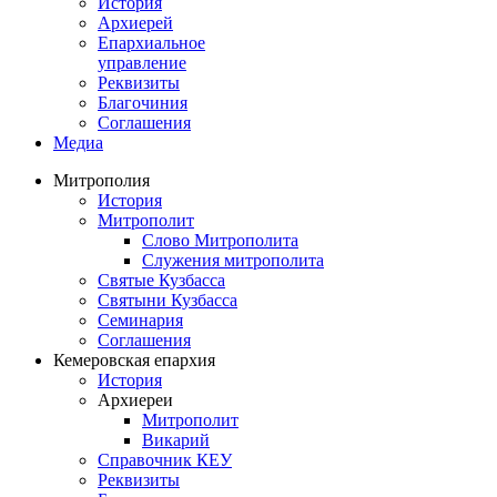
История
Архиерей
Епархиальное
управление
Реквизиты
Благочиния
Соглашения
Медиа
Митрополия
История
Митрополит
Слово Митрополита
Служения митрополита
Святые Кузбасса
Святыни Кузбасса
Семинария
Соглашения
Кемеровская епархия
История
Архиереи
Митрополит
Викарий
Справочник КЕУ
Реквизиты