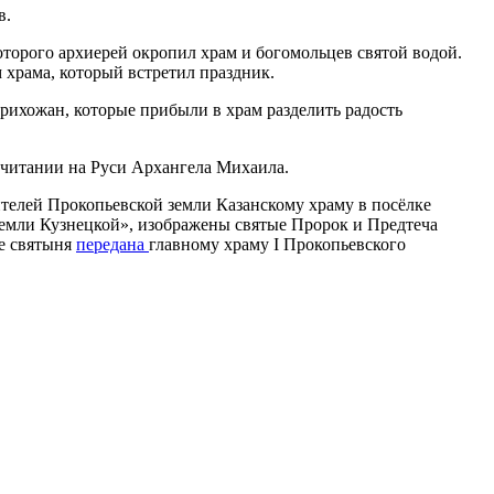
в.
орого архиерей окропил храм и богомольцев святой водой.
храма, который встретил праздник.
рихожан, которые прибыли в храм разделить радость
очитании на Руси Архангела Михаила.
телей Прокопьевской земли Казанскому храму в посёлке
емли Кузнецкой», изображены святые Пророк и Предтеча
е святыня
передана
главному храму I Прокопьевского