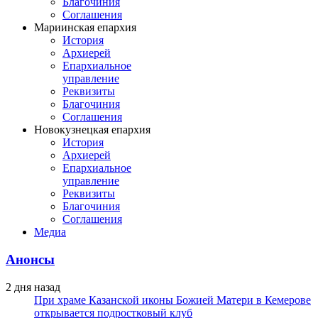
Благочиния
Соглашения
Мариинская епархия
История
Архиерей
Епархиальное
управление
Реквизиты
Благочиния
Соглашения
Новокузнецкая епархия
История
Архиерей
Епархиальное
управление
Реквизиты
Благочиния
Соглашения
Медиа
Анонсы
2 дня назад
При храме Казанской иконы Божией Матери в Кемерове
открывается подростковый клуб