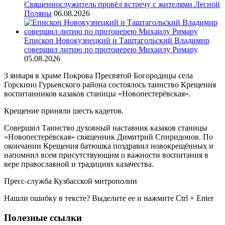
Священнослужитель провёл встречу с жителями Лесной
Поляны
06.08.2026
Епископ Новокузнецкий и Таштагольский Владимир
совершил литию по протоиерею Михаилу Римару
05.08.2026
3 января в храме Покрова Пресвятой Богородицы села
Горскино Гурьевского района состоялось таинство Крещения
воспитанников казаков станицы «Новопестерёвская».
Крещение приняли шесть кадетов.
Совершил Таинство духовный наставник казаков станицы
«Новопестерёвская» священник Димитрий Спиридонов. По
окончании Крещения батюшка поздравил новокрещённых и
напомнил всем присутствующим о важности воспитания в
вере православной и традициях казачества.
Пресс-служба Кузбасской митрополии
Нашли ошибку в тексте? Выделите ее и нажмите
Ctrl
+
Enter
Полезные ссылки