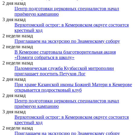
2 дня назад
Центр подготовки церковных специалистов начал
приёмную кампанию
3 дня назад
Верхотомский острог: в Кемеровском округе состоится
крестный ход
2 недели назад
Приглашаем на экскурсию по Знаменскому собору
2 недели назад
В Кемерове стартовала благотворительная акция
«Помоги собраться в школу»
2 недели назад
Паломническая служба Кузбасской митрополии
приглашает посетить Петухов Лог
2 дня назад
При храме Казанской иконы Божией Матери в Кемерове
открывается подростковый клуб
2 дня назад
Центр подготовки церковных специалистов начал
приёмную кампанию
3 дня назад
Верхотомский острог: в Кемеровском округе состоится
крестный ход
2 недели назад
Приглашаем на экскурсию по Знаменскому собору