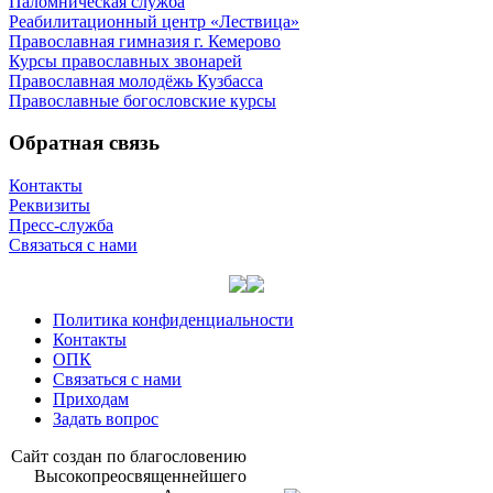
Паломническая служба
Реабилитационный центр «Лествица»
Православная гимназия г. Кемерово
Курсы православных звонарей
Православная молодёжь Кузбасса
Православные богословские курсы
Обратная связь
Контакты
Реквизиты
Пресс-служба
Связаться с нами
Политика конфиденциальности
Контакты
ОПК
Связаться с нами
Приходам
Задать вопрос
Сайт со­здан по бла­го­сло­ве­нию
Вы­со­ко­прео­свя­щен­ней­ше­го