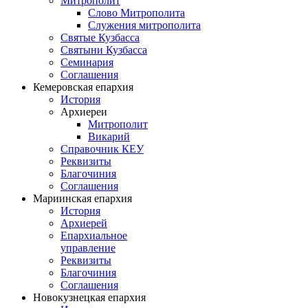
Митрополит
Слово Митрополита
Служения митрополита
Святые Кузбасса
Святыни Кузбасса
Семинария
Соглашения
Кемеровская епархия
История
Архиереи
Митрополит
Викарий
Справочник КЕУ
Реквизиты
Благочиния
Соглашения
Мариинская епархия
История
Архиерей
Епархиальное
управление
Реквизиты
Благочиния
Соглашения
Новокузнецкая епархия