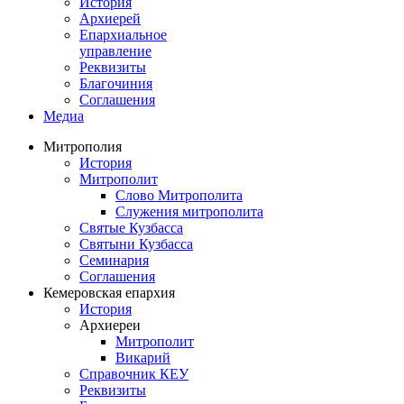
История
Архиерей
Епархиальное
управление
Реквизиты
Благочиния
Соглашения
Медиа
Митрополия
История
Митрополит
Слово Митрополита
Служения митрополита
Святые Кузбасса
Святыни Кузбасса
Семинария
Соглашения
Кемеровская епархия
История
Архиереи
Митрополит
Викарий
Справочник КЕУ
Реквизиты