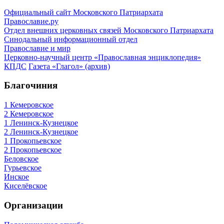
Официальный сайт Московского Патриархата
Православие.ру
Отдел внешних церковных связей Московского Патриархата
Синодальный информационный отдел
Православие и мир
Церковно-научный центр «Православная энциклопедия»
КПДС
Газета «Глагол» (архив)
Благочиния
1 Кемеровское
2 Кемеровское
1 Ленинск-Кузнецкое
2 Ленинск-Кузнецкое
1 Прокопьевское
2 Прокопьевское
Беловское
Гурьевское
Инское
Киселёвское
Организации