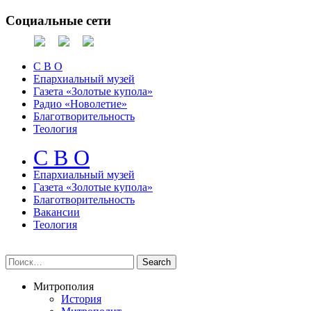
Социальные сети
С В О
Епархиальный музей
Газета «Золотые купола»
Радио «Новолетие»
Благотворительность
Теология
С В О
Епархиальный музeй
Газета «Золотые купола»
Благотворительность
Вакансии
Теология
Митрополия
История