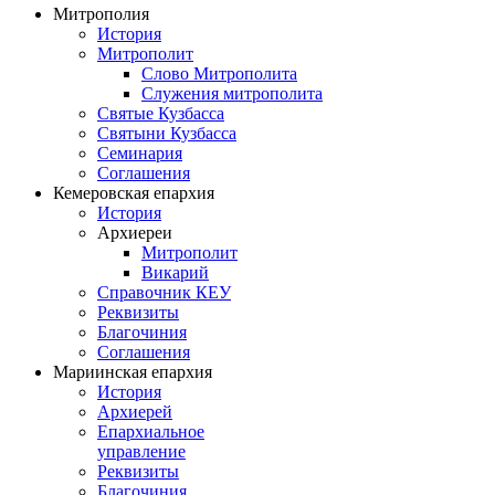
Митрополия
История
Митрополит
Слово Митрополита
Служения митрополита
Святые Кузбасса
Святыни Кузбасса
Семинария
Соглашения
Кемеровская епархия
История
Архиереи
Митрополит
Викарий
Справочник КЕУ
Реквизиты
Благочиния
Соглашения
Мариинская епархия
История
Архиерей
Епархиальное
управление
Реквизиты
Благочиния