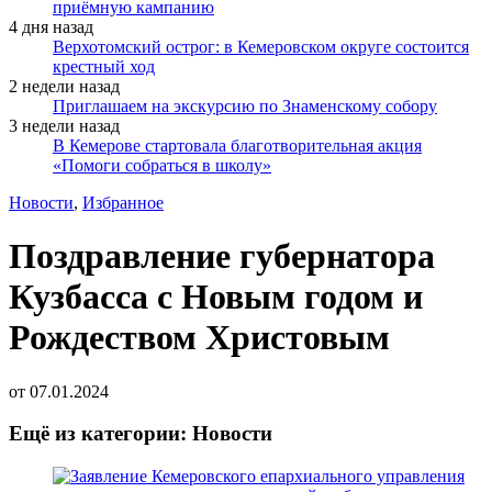
приёмную кампанию
4 дня назад
Верхотомский острог: в Кемеровском округе состоится
крестный ход
2 недели назад
Приглашаем на экскурсию по Знаменскому собору
3 недели назад
В Кемерове стартовала благотворительная акция
«Помоги собраться в школу»
Новости
,
Избранное
Поздравление губернатора
Кузбасса с Новым годом и
Рождеством Христовым
от
07.01.2024
Ещё из категории: Новости