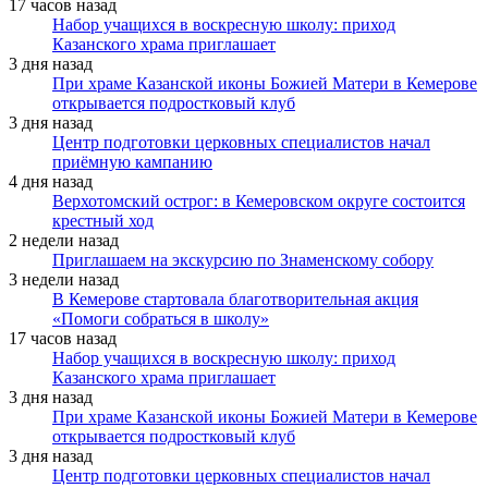
17 часов назад
Набор учащихся в воскресную школу: приход
Казанского храма приглашает
3 дня назад
При храме Казанской иконы Божией Матери в Кемерове
открывается подростковый клуб
3 дня назад
Центр подготовки церковных специалистов начал
приёмную кампанию
4 дня назад
Верхотомский острог: в Кемеровском округе состоится
крестный ход
2 недели назад
Приглашаем на экскурсию по Знаменскому собору
3 недели назад
В Кемерове стартовала благотворительная акция
«Помоги собраться в школу»
17 часов назад
Набор учащихся в воскресную школу: приход
Казанского храма приглашает
3 дня назад
При храме Казанской иконы Божией Матери в Кемерове
открывается подростковый клуб
3 дня назад
Центр подготовки церковных специалистов начал