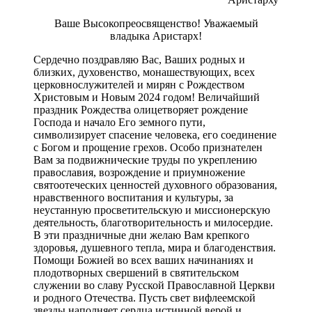
Ваше Высокопреосвященство! Уважаемый
владыка Аристарх!
Сердечно поздравляю Вас, Ваших родных и
близких, духовенство, монашествующих, всех
церковнослужителей и мирян с Рождеством
Христовым и Новым 2024 годом! Величайший
праздник Рождества олицетворяет рождение
Господа и начало Его земного пути,
символизирует спасение человека, его соединение
с Богом и прощение грехов. Особо признателен
Вам за подвижнические труды по укреплению
православия, возрождение и приумножение
святоотеческих ценностей духовного образования,
нравственного воспитания и культуры, зa
неустанную просветительскую и миссионерскую
деятельность, благотворительность и милосердие.
В эти праздничные дни желаю Вам крепкого
здоровья, душевного тепла, мира и благоденствия.
Помощи Божией во всех ваших начинаниях и
плодотворных свершений в святительском
служении во славу Русской Православной Церкви
и родного Отечества. Пусть свет вифлеемской
звезды наполняет сердца истинной верой и