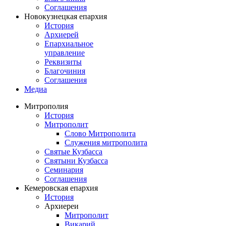
Соглашения
Новокузнецкая епархия
История
Архиерей
Епархиальное
управление
Реквизиты
Благочиния
Соглашения
Медиа
Митрополия
История
Митрополит
Слово Митрополита
Служения митрополита
Святые Кузбасса
Святыни Кузбасса
Семинария
Соглашения
Кемеровская епархия
История
Архиереи
Митрополит
Викарий