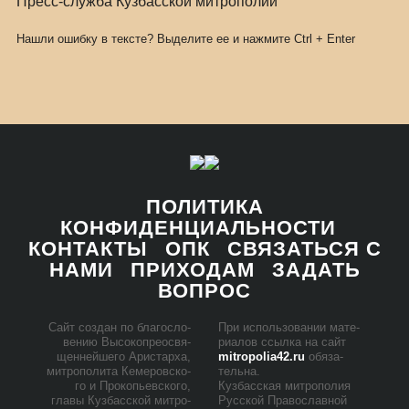
Пресс-служба Кузбасской митрополии
Нашли ошибку в тексте? Выделите ее и нажмите
Ctrl
+
Enter
ПОЛИТИКА
КОНФИДЕНЦИАЛЬНОСТИ
КОНТАКТЫ
ОПК
СВЯЗАТЬСЯ С
НАМИ
ПРИХОДАМ
ЗАДАТЬ
ВОПРОС
Сайт со­здан по бла­го­сло­
При ис­поль­зо­ва­нии ма­те­
ве­нию Вы­со­ко­прео­свя­
ри­а­лов ссыл­ка на сайт
щен­ней­ше­го Ари­стар­ха,
mitropolia42.ru
обя­за­
мит­ро­по­ли­та Ке­ме­ров­ско­
тель­на.
го и Про­ко­пьев­ско­го,
Куз­бас­ская мит­ро­по­лия
гла­вы Куз­бас­ской мит­ро­
Рус­ской Пра­во­слав­ной