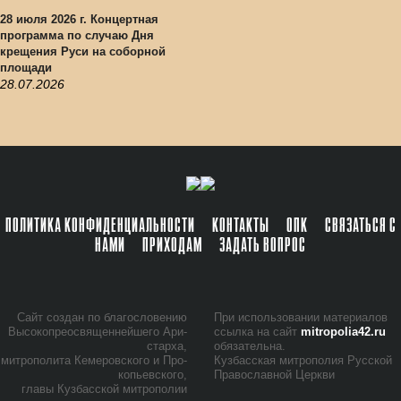
28 июля 2026 г. Концертная
программа по случаю Дня
крещения Руси на соборной
площади
28.07.2026
ПОЛИТИКА КОНФИДЕНЦИАЛЬНОСТИ
КОНТАКТЫ
ОПК
СВЯЗАТЬСЯ С
НАМИ
ПРИХОДАМ
ЗАДАТЬ ВОПРОС
Сайт со­здан по бла­го­сло­ве­нию
При ис­поль­зо­ва­нии ма­те­ри­а­лов
Вы­со­ко­прео­свя­щен­ней­ше­го Ари­
ссыл­ка на сайт
mitropolia42.ru
стар­ха,
обя­за­тель­на.
мит­ро­по­ли­та Ке­ме­ров­ско­го и Про­
Куз­бас­ская мит­ро­по­лия Рус­ской
ко­пьев­ско­го,
Пра­во­слав­ной Церк­ви
гла­вы Куз­бас­ской мит­ро­по­лии