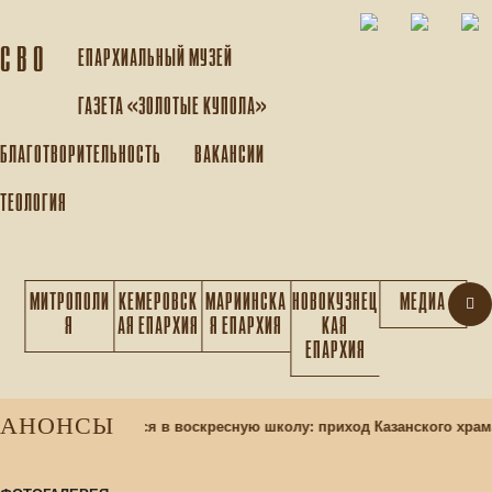
С В О
ЕПАРХИАЛЬНЫЙ МУЗEЙ
ГАЗЕТА «ЗОЛОТЫЕ КУПОЛА»
БЛАГОТВОРИТЕЛЬНОСТЬ
ВАКАНСИИ
ТЕОЛОГИЯ
МИТРОПОЛИ
КЕМЕРОВСК
МАРИИНСКА
НОВОКУЗНЕЦ
МЕДИА
Я
АЯ ЕПАРХИЯ
Я ЕПАРХИЯ
КАЯ
ЕПАРХИЯ
АНОНСЫ
азад
Набор учащихся в воскресную школу: приход Казанского храм