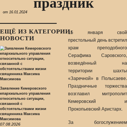
праздник
от
16.01.2024
ЕЩЁ ИЗ КАТЕГОРИИ:
15 января свой
НОВОСТИ
престольный день встретил
храм преподобного
Серафима Саровского,
возведённый на
территории шахты
«Заречной» в Полысаеве.
Праздничные торжества
Заявление Кемеровского
епархиального управления
возглавил митрополит
относительно ситуации,
Кемеровский и
связанной с
обстоятельствами жизни
Прокопьевский Аристарх.
священника Максима
Максимова
За богослужением
07.08.2026