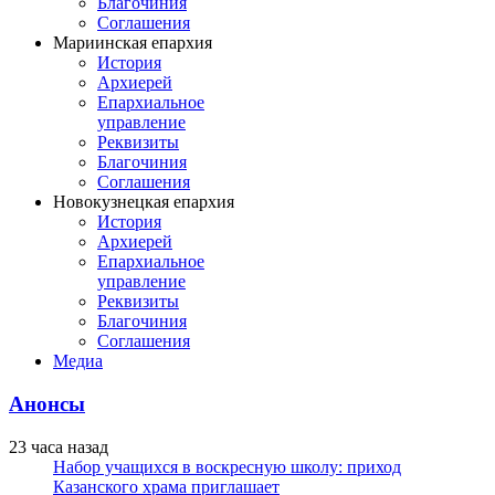
Благочиния
Соглашения
Мариинская епархия
История
Архиерей
Епархиальное
управление
Реквизиты
Благочиния
Соглашения
Новокузнецкая епархия
История
Архиерей
Епархиальное
управление
Реквизиты
Благочиния
Соглашения
Медиа
Анонсы
23 часа назад
Набор учащихся в воскресную школу: приход
Казанского храма приглашает