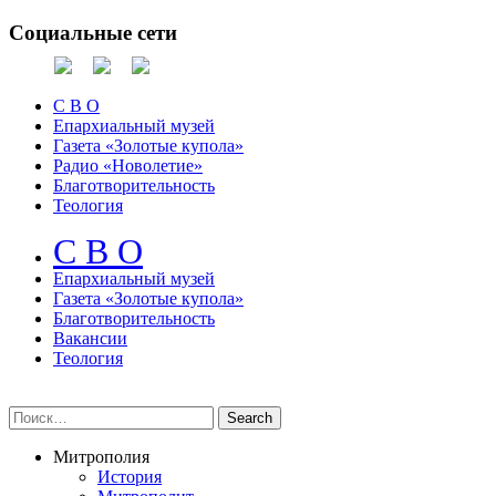
Социальные сети
С В О
Епархиальный музей
Газета «Золотые купола»
Радио «Новолетие»
Благотворительность
Теология
С В О
Епархиальный музeй
Газета «Золотые купола»
Благотворительность
Вакансии
Теология
Митрополия
История