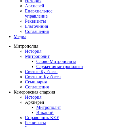
История
Архиерей
Епархиальное
управление
Реквизиты
Благочиния
Соглашения
Медиа
Митрополия
История
Митрополит
Слово Митрополита
Служения митрополита
Святые Кузбасса
Святыни Кузбасса
Семинария
Соглашения
Кемеровская епархия
История
Архиереи
Митрополит
Викарий
Справочник КЕУ
Реквизиты