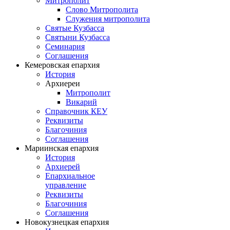
Митрополит
Слово Митрополита
Служения митрополита
Святые Кузбасса
Святыни Кузбасса
Семинария
Соглашения
Кемеровская епархия
История
Архиереи
Митрополит
Викарий
Справочник КЕУ
Реквизиты
Благочиния
Соглашения
Мариинская епархия
История
Архиерей
Епархиальное
управление
Реквизиты
Благочиния
Соглашения
Новокузнецкая епархия