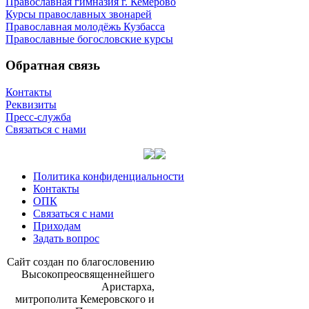
Православная гимназия г. Кемерово
Курсы православных звонарей
Православная молодёжь Кузбасса
Православные богословские курсы
Обратная связь
Контакты
Реквизиты
Пресс-служба
Связаться с нами
Политика конфиденциальности
Контакты
ОПК
Связаться с нами
Приходам
Задать вопрос
Сайт со­здан по бла­го­сло­ве­нию
Вы­со­ко­прео­свя­щен­ней­ше­го
Ари­стар­ха,
мит­ро­по­ли­та Ке­ме­ров­ско­го и