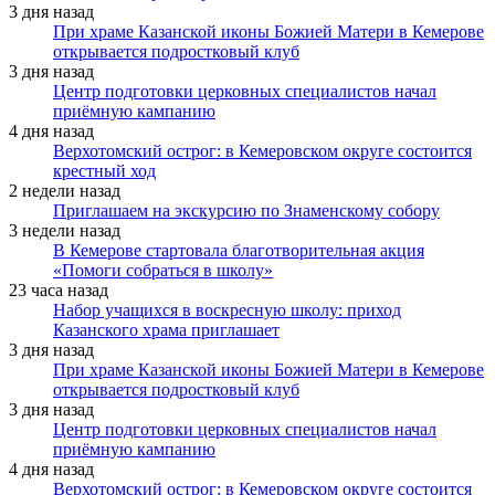
3 дня назад
При храме Казанской иконы Божией Матери в Кемерове
открывается подростковый клуб
3 дня назад
Центр подготовки церковных специалистов начал
приёмную кампанию
4 дня назад
Верхотомский острог: в Кемеровском округе состоится
крестный ход
2 недели назад
Приглашаем на экскурсию по Знаменскому собору
3 недели назад
В Кемерове стартовала благотворительная акция
«Помоги собраться в школу»
23 часа назад
Набор учащихся в воскресную школу: приход
Казанского храма приглашает
3 дня назад
При храме Казанской иконы Божией Матери в Кемерове
открывается подростковый клуб
3 дня назад
Центр подготовки церковных специалистов начал
приёмную кампанию
4 дня назад
Верхотомский острог: в Кемеровском округе состоится