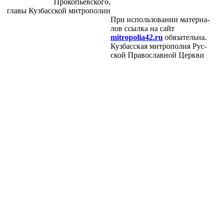
Про­ко­пьев­ско­го,
гла­вы Куз­бас­ской мит­ро­по­лии
При ис­поль­зо­ва­нии ма­те­ри­а­
лов ссыл­ка на сайт
mitropolia42.ru
обя­за­тель­на.
Куз­бас­ская мит­ро­по­лия Рус­
ской Пра­во­слав­ной Церк­ви