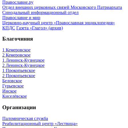
Православие.ру
Отдел внешних церковных связей Московского Патриархата
Синодальный информационный отдел
Православие и мир
Церковно-научный центр «Православная энциклопедия»
КПДС
Газета «Глагол» (архив)
Благочиния
1 Кемеровское
2 Кемеровское
1 Ленинск-Кузнецкое
2 Ленинск-Кузнецкое
1 Прокопьевское
2 Прокопьевское
Беловское
Гурьевское
Инское
Киселёвское
Организации
Паломническая служба
Реабилитационный центр «Лествица»